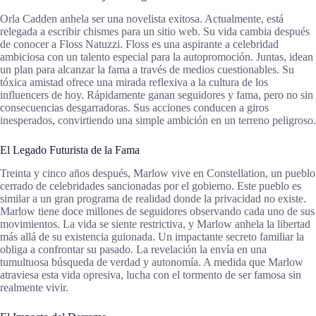
Orla Cadden anhela ser una novelista exitosa. Actualmente, está
relegada a escribir chismes para un sitio web. Su vida cambia después
de conocer a Floss Natuzzi. Floss es una aspirante a celebridad
ambiciosa con un talento especial para la autopromoción. Juntas, idean
un plan para alcanzar la fama a través de medios cuestionables. Su
tóxica amistad ofrece una mirada reflexiva a la cultura de los
influencers de hoy. Rápidamente ganan seguidores y fama, pero no sin
consecuencias desgarradoras. Sus acciones conducen a giros
inesperados, convirtiendo una simple ambición en un terreno peligroso.
El Legado Futurista de la Fama
Treinta y cinco años después, Marlow vive en Constellation, un pueblo
cerrado de celebridades sancionadas por el gobierno. Este pueblo es
similar a un gran programa de realidad donde la privacidad no existe.
Marlow tiene doce millones de seguidores observando cada uno de sus
movimientos. La vida se siente restrictiva, y Marlow anhela la libertad
más allá de su existencia guionada. Un impactante secreto familiar la
obliga a confrontar su pasado. La revelación la envía en una
tumultuosa búsqueda de verdad y autonomía. A medida que Marlow
atraviesa esta vida opresiva, lucha con el tormento de ser famosa sin
realmente vivir.