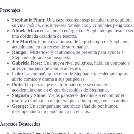
Personajes
Stephanie Plum:
Una caza recompensas peculiar que equilibra
su vida caótica, dos intereses románticos y criminales peligrosos.
Abuela Mazur:
La abuela enérgica de Stephanie que resulta ser
una obstinada cazadora de tesoros.
Joe Morelli:
El interés amoroso de largo tiempo de Stephanie,
actualmente en un receso de su romance.
Ranger:
Misterioso y cautivador, se presenta para ayudar a
Stephanie durante su búsqueda.
Gabriela Rose:
Una nueva rival peligrosa, hábil en combate y
artes culinarias, que apunta al tesoro.
Lula:
La compañera peculiar de Stephanie que siempre aporta
alivio cómico y drama a sus peripecias.
Potts:
Un personaje desafortunado que se convierte
accidentalmente en el guardaespaldas de Stephanie.
Salgusta y Shine:
Viejos gánsteres decididos a encontrar el
tesoro y eliminar a cualquiera que se interponga en su camino.
George:
Un acompañante neurótico añadido por humor,
desempeñando un papel único en el caos.
Aspectos Destacados
Aventura Llena de Acción:
La trama presenta situaciones