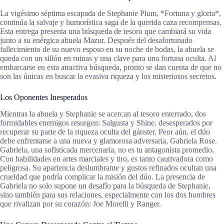
La vigésimo séptima escapada de Stephanie Plum, *Fortuna y gloria*,
continúa la salvaje y humorística saga de la querida caza recompensas.
Esta entrega presenta una búsqueda de tesoro que cambiará su vida
junto a su enérgica abuela Mazur. Después del desafortunado
fallecimiento de su nuevo esposo en su noche de bodas, la abuela se
queda con un sillón en ruinas y una clave para una fortuna oculta. Al
embarcarse en esta atractiva búsqueda, pronto se dan cuenta de que no
son las únicas en buscar la evasiva riqueza y los misteriosos secretos.
Los Oponentes Inesperados
Mientras la abuela y Stephanie se acercan al tesoro enterrado, dos
formidables enemigos resurgen: Salgusta y Shine, desesperados por
recuperar su parte de la riqueza oculta del gánster. Peor aún, el dúo
debe enfrentarse a una nueva y glamorosa adversaria, Gabriela Rose.
Gabriela, una sofisticada mercenaria, no es tu antagonista promedio.
Con habilidades en artes marciales y tiro, es tanto cautivadora como
peligrosa. Su apariencia deslumbrante y gustos refinados ocultan una
crueldad que podría complicar la misión del dúo. La presencia de
Gabriela no solo supone un desafío para la búsqueda de Stephanie,
sino también para sus relaciones, especialmente con los dos hombres
que rivalizan por su corazón: Joe Morelli y Ranger.