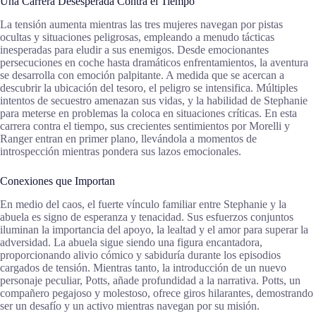
Una Carrera Desesperada Contra el Tiempo
La tensión aumenta mientras las tres mujeres navegan por pistas
ocultas y situaciones peligrosas, empleando a menudo tácticas
inesperadas para eludir a sus enemigos. Desde emocionantes
persecuciones en coche hasta dramáticos enfrentamientos, la aventura
se desarrolla con emoción palpitante. A medida que se acercan a
descubrir la ubicación del tesoro, el peligro se intensifica. Múltiples
intentos de secuestro amenazan sus vidas, y la habilidad de Stephanie
para meterse en problemas la coloca en situaciones críticas. En esta
carrera contra el tiempo, sus crecientes sentimientos por Morelli y
Ranger entran en primer plano, llevándola a momentos de
introspección mientras pondera sus lazos emocionales.
Conexiones que Importan
En medio del caos, el fuerte vínculo familiar entre Stephanie y la
abuela es signo de esperanza y tenacidad. Sus esfuerzos conjuntos
iluminan la importancia del apoyo, la lealtad y el amor para superar la
adversidad. La abuela sigue siendo una figura encantadora,
proporcionando alivio cómico y sabiduría durante los episodios
cargados de tensión. Mientras tanto, la introducción de un nuevo
personaje peculiar, Potts, añade profundidad a la narrativa. Potts, un
compañero pegajoso y molestoso, ofrece giros hilarantes, demostrando
ser un desafío y un activo mientras navegan por su misión.