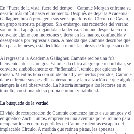
En “Fuera de la vista, fuera del tiempo”, Cammie Morgan enfrenta su
desafío más difícil hasta el momento. Después de dejar la Academia
Gallagher, buscó proteger a sus seres queridos del Círculo de Cavan,
un grupo terrorista peligroso. Sin embargo, sus recuerdos del verano
son un total apagón, dejándola a la deriva. Cammie despierta en un
convento alpino con moretones y tierra en las manos, confundida y
desesperada por regresar a casa. A medida que Cammie descubre que
han pasado meses, está decidida a reunir las piezas de lo que sucedió.
Al regresar a la Academia Gallagher, Cammie recibe una fría
bienvenida de sus amigos. Ya no es la chica alegre que recordaban, se
convierte simbólicamente en “inflamable”, temida por quienes la
rodean. Mientras lidia con su identidad y recuerdos perdidos, Cammie
debe enfrentar sus pesadillas aterradoras y la realización de que alguien
siempre la está observando. La historia sumerge a los lectores en su
tumulto, cuestionando su propia cordura y fiabilidad.
La búsqueda de la verdad
El viaje de recuperación de Cammie comienza junto a sus amigos y el
enigmático Zach. Juntos, emprenden una aventura por el mundo para
recuperar los recuerdos perdidos de Cammie mientras escapan del
implacable Círculo. A medida que reúnen pistas, las apuestas