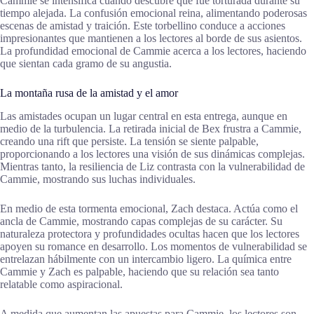
Cammie se intensifica cuando descubre que fue torturada durante su
tiempo alejada. La confusión emocional reina, alimentando poderosas
escenas de amistad y traición. Este torbellino conduce a acciones
impresionantes que mantienen a los lectores al borde de sus asientos.
La profundidad emocional de Cammie acerca a los lectores, haciendo
que sientan cada gramo de su angustia.
La montaña rusa de la amistad y el amor
Las amistades ocupan un lugar central en esta entrega, aunque en
medio de la turbulencia. La retirada inicial de Bex frustra a Cammie,
creando una rift que persiste. La tensión se siente palpable,
proporcionando a los lectores una visión de sus dinámicas complejas.
Mientras tanto, la resiliencia de Liz contrasta con la vulnerabilidad de
Cammie, mostrando sus luchas individuales.
En medio de esta tormenta emocional, Zach destaca. Actúa como el
ancla de Cammie, mostrando capas complejas de su carácter. Su
naturaleza protectora y profundidades ocultas hacen que los lectores
apoyen su romance en desarrollo. Los momentos de vulnerabilidad se
entrelazan hábilmente con un intercambio ligero. La química entre
Cammie y Zach es palpable, haciendo que su relación sea tanto
relatable como aspiracional.
A medida que aumentan las apuestas para Cammie, los lectores son