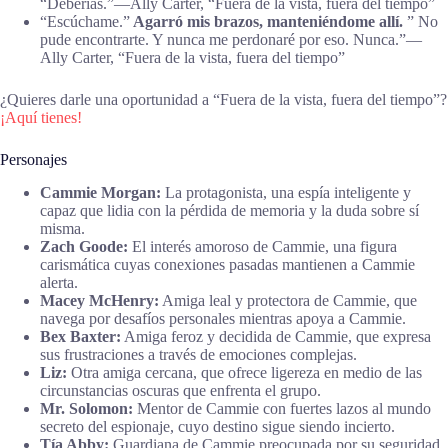
“Deberías.”—Ally Carter, “Fuera de la vista, fuera del tiempo”
“Escúchame.”
Agarró mis brazos, manteniéndome allí.
” No
pude encontrarte. Y nunca me perdonaré por eso. Nunca.”—
Ally Carter, “Fuera de la vista, fuera del tiempo”
¿Quieres darle una oportunidad a “Fuera de la vista, fuera del tiempo”?
¡Aquí tienes!
Personajes
Cammie Morgan:
La protagonista, una espía inteligente y
capaz que lidia con la pérdida de memoria y la duda sobre sí
misma.
Zach Goode:
El interés amoroso de Cammie, una figura
carismática cuyas conexiones pasadas mantienen a Cammie
alerta.
Macey McHenry:
Amiga leal y protectora de Cammie, que
navega por desafíos personales mientras apoya a Cammie.
Bex Baxter:
Amiga feroz y decidida de Cammie, que expresa
sus frustraciones a través de emociones complejas.
Liz:
Otra amiga cercana, que ofrece ligereza en medio de las
circunstancias oscuras que enfrenta el grupo.
Mr. Solomon:
Mentor de Cammie con fuertes lazos al mundo
secreto del espionaje, cuyo destino sigue siendo incierto.
Tía Abby:
Guardiana de Cammie preocupada por su seguridad,