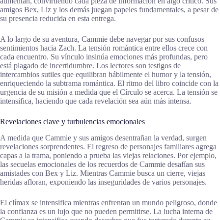
aumentan, convirtiendo cada pieza de información en algo crítico. Sus
amigos Bex, Liz y los demás juegan papeles fundamentales, a pesar de
su presencia reducida en esta entrega.
A lo largo de su aventura, Cammie debe navegar por sus confusos
sentimientos hacia Zach. La tensión romántica entre ellos crece con
cada encuentro. Su vínculo insinúa emociones más profundas, pero
está plagado de incertidumbre. Los lectores son testigos de
intercambios sutiles que equilibran hábilmente el humor y la tensión,
enriqueciendo la subtrama romántica. El ritmo del libro coincide con la
urgencia de su misión a medida que el Círculo se acerca. La tensión se
intensifica, haciendo que cada revelación sea aún más intensa.
Revelaciones clave y turbulencias emocionales
A medida que Cammie y sus amigos desentrañan la verdad, surgen
revelaciones sorprendentes. El regreso de personajes familiares agrega
capas a la trama, poniendo a prueba las viejas relaciones. Por ejemplo,
las secuelas emocionales de los recuerdos de Cammie desafían sus
amistades con Bex y Liz. Mientras Cammie busca un cierre, viejas
heridas afloran, exponiendo las inseguridades de varios personajes.
El clímax se intensifica mientras enfrentan un mundo peligroso, donde
la confianza es un lujo que no pueden permitirse. La lucha interna de