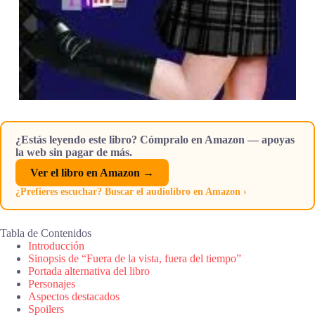
¿Estás leyendo este libro? Cómpralo en Amazon — apoyas
la web sin pagar de más.
Ver el libro en Amazon →
¿Prefieres escuchar? Buscar el audiolibro en Amazon ›
Tabla de Contenidos
Introducción
Sinopsis de “Fuera de la vista, fuera del tiempo”
Portada alternativa del libro
Personajes
Aspectos destacados
Spoilers