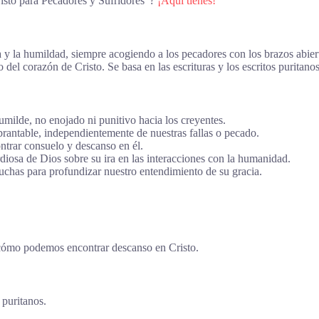
isto para Pecadores y Sufridores”?
¡Aquí tienes!
za y la humildad, siempre acogiendo a los pecadores con los brazos abier
el corazón de Cristo. Se basa en las escrituras y los escritos puritanos
milde, no enojado ni punitivo hacia los creyentes.
rantable, independientemente de nuestras fallas o pecado.
ntrar consuelo y descanso en él.
rdiosa de Dios sobre su ira en las interacciones con la humanidad.
luchas para profundizar nuestro entendimiento de su gracia.
y cómo podemos encontrar descanso en Cristo.
 puritanos.