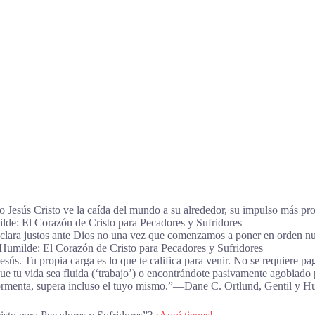
 Jesús Cristo ve la caída del mundo a su alrededor, su impulso más pro
ilde: El Corazón de Cristo para Pecadores y Sufridores
 declara justos ante Dios no una vez que comenzamos a poner en orden n
umilde: El Corazón de Cristo para Pecadores y Sufridores
esús. Tu propia carga es lo que te califica para venir. No se requiere p
e tu vida sea fluida (‘trabajo’) o encontrándote pasivamente agobiado p
 tormenta, supera incluso el tuyo mismo.”―Dane C. Ortlund, Gentil y H