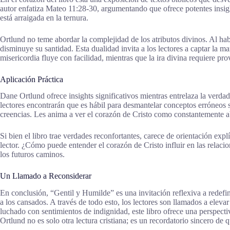
autor enfatiza Mateo 11:28-30, argumentando que ofrece potentes insight
está arraigada en la ternura.
Ortlund no teme abordar la complejidad de los atributos divinos. Al hab
disminuye su santidad. Esta dualidad invita a los lectores a captar la 
misericordia fluye con facilidad, mientras que la ira divina requiere 
Aplicación Práctica
Dane Ortlund ofrece insights significativos mientras entrelaza la verda
lectores encontrarán que es hábil para desmantelar conceptos erróneos s
creencias. Les anima a ver el corazón de Cristo como constantemente a
Si bien el libro trae verdades reconfortantes, carece de orientación exp
lector. ¿Cómo puede entender el corazón de Cristo influir en las relaci
los futuros caminos.
Un Llamado a Reconsiderar
En conclusión, “Gentil y Humilde” es una invitación reflexiva a redefin
a los cansados. A través de todo esto, los lectores son llamados a elev
luchado con sentimientos de indignidad, este libro ofrece una perspect
Ortlund no es solo otra lectura cristiana; es un recordatorio sincero de q