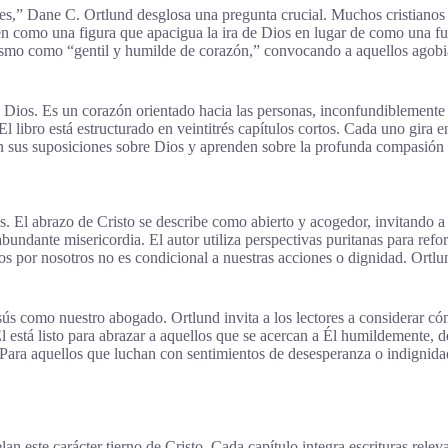
s,” Dane C. Ortlund desglosa una pregunta crucial. Muchos cristianos 
como una figura que apacigua la ira de Dios en lugar de como una fuent
smo como “gentil y humilde de corazón,” convocando a aquellos agobiado
e Dios. Es un corazón orientado hacia las personas, inconfundiblemente 
libro está estructurado en veintitrés capítulos cortos. Cada uno gira en
tan sus suposiciones sobre Dios y aprenden sobre la profunda compasión 
ios. El abrazo de Cristo se describe como abierto y acogedor, invitando 
undante misericordia. El autor utiliza perspectivas puritanas para refor
os por nosotros no es condicional a nuestras acciones o dignidad. Ortlun
sús como nuestro abogado. Ortlund invita a los lectores a considerar có
l está listo para abrazar a aquellos que se acercan a Él humildemente, d
Para aquellos que luchan con sentimientos de desesperanza o indignidad
lan este carácter tierno de Cristo. Cada capítulo integra escrituras rele