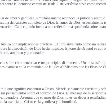
s sobre la identidad central de Jesús. Este versículo sirve como record
lar de amor y gentileza, simultáneamente reconoce la justicia y rectitud
maravilla del carácter completo de Dios. El amor de Dios, especialmente
provocación. Cada capítulo invita a una reflexión más profunda sobre cu
d bíblica con implicaciones prácticas. El libro sirve tanto como un recu
obre la disposición de Dios hacia nosotros. El tono de Ortlund es conve
bierto, amoroso y perdonador.
lícita sobre cómo encarnar estos principios diariamente. Una discusión m
ones diarias o en la comunidad de la iglesia? Mientras que las ideas de 
ir lo que significa encontrar a Cristo. Mezcla sabiamente escritura y s
ar sus pensamientos sobre el corazón de Dios. El mensaje de misericordia
iva liberadora. Asegura que el amor de Dios no es un deber a regañadien
ue la esencia de Cristo es la gentileza y la humildad.