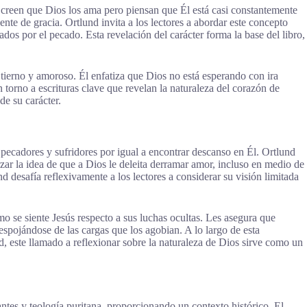
creen que Dios los ama pero piensan que Él está casi constantemente
e de gracia. Ortlund invita a los lectores a abordar este concepto
s por el pecado. Esta revelación del carácter forma la base del libro,
tierno y amoroso. Él enfatiza que Dios no está esperando con ira
 torno a escrituras clave que revelan la naturaleza del corazón de
de su carácter.
a pecadores y sufridores por igual a encontrar descanso en Él. Ortlund
zar la idea de que a Dios le deleita derramar amor, incluso en medio de
d desafía reflexivamente a los lectores a considerar su visión limitada
mo se siente Jesús respecto a sus luchas ocultas. Les asegura que
espojándose de las cargas que los agobian. A lo largo de esta
, este llamado a reflexionar sobre la naturaleza de Dios sirve como un
vantes y teología puritana, proporcionando un contexto histórico. El