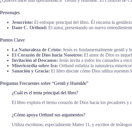
¿Quieres darle una oportunidad a “Gentil y Humilde: El Corazón de Cr
Personajes
Jesucristo:
El enfoque principal del libro. Él encarna la gentile
Dane C. Ortlund:
El autor, presentando un nuevo entendimiento d
Puntos Clave
La Naturaleza de Cristo:
Jesús es fundamentalmente gentil y hu
El Corazón de Dios hacia Nosotros:
El amor de Dios es inqueb
Invitación al Descanso:
Jesús invita a todos los cansados a enco
Misericordia sobre Ira:
Ortlund enfatiza la naturaleza miserico
Sanación y Gracia:
El libro discute cómo Dios utiliza nuestras 
Preguntas Frecuentes sobre “Gentil y Humilde”
¿Cuál es el tema principal del libro?
El libro explora el tierno corazón de Dios hacia los pecadores 
¿Cómo apoya Ortlund sus argumentos?
Utiliza escrituras, especialmente Mateo 11, y escritos de teólogos