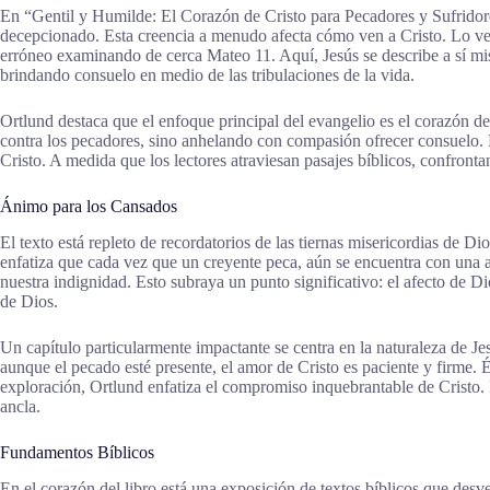
En “Gentil y Humilde: El Corazón de Cristo para Pecadores y Sufridore
decepcionado. Esta creencia a menudo afecta cómo ven a Cristo. Lo ven 
erróneo examinando de cerca Mateo 11. Aquí, Jesús se describe a sí mi
brindando consuelo en medio de las tribulaciones de la vida.
Ortlund destaca que el enfoque principal del evangelio es el corazón d
contra los pecadores, sino anhelando con compasión ofrecer consuelo. El 
Cristo. A medida que los lectores atraviesan pasajes bíblicos, confron
Ánimo para los Cansados
El texto está repleto de recordatorios de las tiernas misericordias de D
enfatiza que cada vez que un creyente peca, aún se encuentra con una ab
nuestra indignidad. Esto subraya un punto significativo: el afecto de Di
de Dios.
Un capítulo particularmente impactante se centra en la naturaleza de Je
aunque el pecado esté presente, el amor de Cristo es paciente y firme. É
exploración, Ortlund enfatiza el compromiso inquebrantable de Cristo. 
ancla.
Fundamentos Bíblicos
En el corazón del libro está una exposición de textos bíblicos que desve