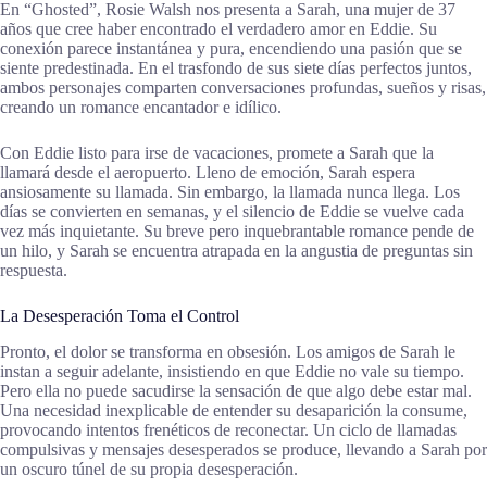
En “Ghosted”, Rosie Walsh nos presenta a Sarah, una mujer de 37
años que cree haber encontrado el verdadero amor en Eddie. Su
conexión parece instantánea y pura, encendiendo una pasión que se
siente predestinada. En el trasfondo de sus siete días perfectos juntos,
ambos personajes comparten conversaciones profundas, sueños y risas,
creando un romance encantador e idílico.
Con Eddie listo para irse de vacaciones, promete a Sarah que la
llamará desde el aeropuerto. Lleno de emoción, Sarah espera
ansiosamente su llamada. Sin embargo, la llamada nunca llega. Los
días se convierten en semanas, y el silencio de Eddie se vuelve cada
vez más inquietante. Su breve pero inquebrantable romance pende de
un hilo, y Sarah se encuentra atrapada en la angustia de preguntas sin
respuesta.
La Desesperación Toma el Control
Pronto, el dolor se transforma en obsesión. Los amigos de Sarah le
instan a seguir adelante, insistiendo en que Eddie no vale su tiempo.
Pero ella no puede sacudirse la sensación de que algo debe estar mal.
Una necesidad inexplicable de entender su desaparición la consume,
provocando intentos frenéticos de reconectar. Un ciclo de llamadas
compulsivas y mensajes desesperados se produce, llevando a Sarah por
un oscuro túnel de su propia desesperación.