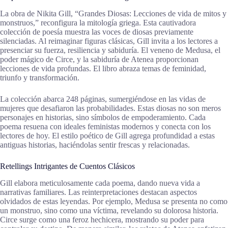
La obra de Nikita Gill, “Grandes Diosas: Lecciones de vida de mitos y
monstruos,” reconfigura la mitología griega. Esta cautivadora
colección de poesía muestra las voces de diosas previamente
silenciadas. Al reimaginar figuras clásicas, Gill invita a los lectores a
presenciar su fuerza, resiliencia y sabiduría. El veneno de Medusa, el
poder mágico de Circe, y la sabiduría de Atenea proporcionan
lecciones de vida profundas. El libro abraza temas de feminidad,
triunfo y transformación.
La colección abarca 248 páginas, sumergiéndose en las vidas de
mujeres que desafiaron las probabilidades. Estas diosas no son meros
personajes en historias, sino símbolos de empoderamiento. Cada
poema resuena con ideales feministas modernos y conecta con los
lectores de hoy. El estilo poético de Gill agrega profundidad a estas
antiguas historias, haciéndolas sentir frescas y relacionadas.
Retellings Intrigantes de Cuentos Clásicos
Gill elabora meticulosamente cada poema, dando nueva vida a
narrativas familiares. Las reinterpretaciones destacan aspectos
olvidados de estas leyendas. Por ejemplo, Medusa se presenta no como
un monstruo, sino como una víctima, revelando su dolorosa historia.
Circe surge como una feroz hechicera, mostrando su poder para