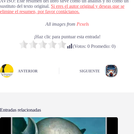
AVISO: Este resumen del libro sirve como un análisis y no como un
sustituto del texto original.
Si eres el autor original y deseas que se
elimine el resumen, por favor contáctanos.
All images from
Pexels
¡Haz clic para puntuar esta entrada!
(Votos:
0
Promedio:
0
)
ANTERIOR
SIGUIENTE
Entradas relacionadas