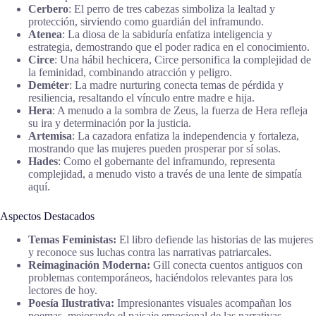
Cerbero
: El perro de tres cabezas simboliza la lealtad y
protección, sirviendo como guardián del inframundo.
Atenea
: La diosa de la sabiduría enfatiza inteligencia y
estrategia, demostrando que el poder radica en el conocimiento.
Circe
: Una hábil hechicera, Circe personifica la complejidad de
la feminidad, combinando atracción y peligro.
Deméter
: La madre nurturing conecta temas de pérdida y
resiliencia, resaltando el vínculo entre madre e hija.
Hera
: A menudo a la sombra de Zeus, la fuerza de Hera refleja
su ira y determinación por la justicia.
Artemisa
: La cazadora enfatiza la independencia y fortaleza,
mostrando que las mujeres pueden prosperar por sí solas.
Hades
: Como el gobernante del inframundo, representa
complejidad, a menudo visto a través de una lente de simpatía
aquí.
Aspectos Destacados
Temas Feministas:
El libro defiende las historias de las mujeres
y reconoce sus luchas contra las narrativas patriarcales.
Reimaginación Moderna:
Gill conecta cuentos antiguos con
problemas contemporáneos, haciéndolos relevantes para los
lectores de hoy.
Poesía Ilustrativa:
Impresionantes visuales acompañan los
poemas, mejorando el paisaje emocional de las narrativas.