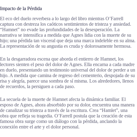
Impacto de la Pérdida
El eco del duelo reverbera a lo largo del libro mientras O’Farrell
captura con destreza los caóticos sentimientos de tristeza y ansiedad.
“Hamnet” no evade las profundidades de la desesperación. La
narrativa se intensifica a medida que Agnes lidia con la muerte de su
hijo; una pérdida tan visceral que deja una marca indeleble en su alma.
La representación de su angustia es cruda y dolorosamente hermosa.
En la desgarradora escena que aborda el entierro de Hamnet, los
lectores sienten el peso del dolor de Agnes. Ella encarna a cada madre
en duelo, presentando un testimonio universal del dolor de perder a un
hijo. A medida que camina de regreso del cementerio, despojada de su
risa y alegría, parece una sombra de sí misma. Los alrededores, llenos
de recuerdos, la persiguen a cada paso.
La secuela de la muerte de Hamnet afecta la dinámica familiar. El
esposo de Agnes, ahora absorbido por su dolor, encuentra una manera
de canalizar su tristeza a través de la escritura. Crea “Hamlet”, una
obra que refleja su tragedia. O’Farrell postula que la creación de esta
famosa obra surge como un diálogo con la pérdida, anclando la
conexión entre el arte y el dolor personal.