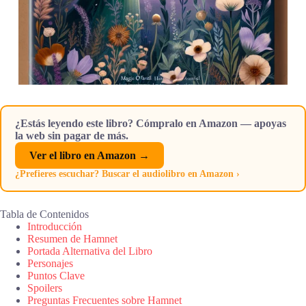
¿Estás leyendo este libro? Cómpralo en Amazon — apoyas
la web sin pagar de más.
Ver el libro en Amazon →
¿Prefieres escuchar? Buscar el audiolibro en Amazon ›
Tabla de Contenidos
Introducción
Resumen de Hamnet
Portada Alternativa del Libro
Personajes
Puntos Clave
Spoilers
Preguntas Frecuentes sobre Hamnet