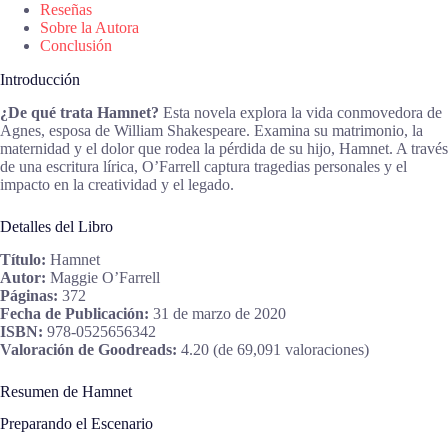
Reseñas
Sobre la Autora
Conclusión
Introducción
¿De qué trata Hamnet?
Esta novela explora la vida conmovedora de
Agnes, esposa de William Shakespeare. Examina su matrimonio, la
maternidad y el dolor que rodea la pérdida de su hijo, Hamnet. A través
de una escritura lírica, O’Farrell captura tragedias personales y el
impacto en la creatividad y el legado.
Detalles del Libro
Título:
Hamnet
Autor:
Maggie O’Farrell
Páginas:
372
Fecha de Publicación:
31 de marzo de 2020
ISBN:
978-0525656342
Valoración de Goodreads:
4.20 (de 69,091 valoraciones)
Resumen de Hamnet
Preparando el Escenario