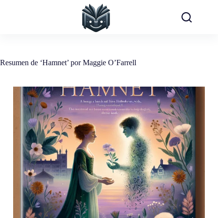
Saltar
al
contenido
Resumen de ‘Hamnet’ por Maggie O’Farrell