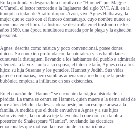
En la profunda y desgarradora narrativa de “Hamnet” por Maggie
O’Farrell, el lector retrocede a la Inglaterra del siglo XVI. Allí, en la
tranquila ciudad de Stratford-upon-Avon, vive Agnes Hathaway, la
mujer que se casó con el famoso dramaturgo, cuyo nombre nunca se
menciona en el libro. La historia se desarrolla en el trasfondo de los
años 1580, una época tumultuosa marcada por la plaga y la agitación
personal.
Agnes, descrita como mística y poco convencional, posee dones
únicos. Su conexión profunda con la naturaleza y sus habilidades
curativas la distinguen, llevando a los habitantes del pueblo a admirarla
y temerla a la vez. Junto a su esposo, el tutor de latín, Agnes cría a tres
hijos: su hija Susanna y los gemelos, Hamnet y Judith. Sus vidas
parecen ordinarias, pero sombras amenazan a medida que la peste
bubónica empieza a infiltrarse en sus existencias.
En el corazón de “Hamnet” se encuentra la trágica historia de la
pérdida. La trama se centra en Hamnet, quien muere a la tierna edad de
once años debido a la devastadora peste, un suceso que arrasa a la
familia. A medida que el duelo envuelve a Agnes y a sus hijos
sobrevivientes, la narrativa teje la eventual conexión con la obra
posterior de Shakespeare “Hamlet”, revelando las cicatrices
emocionales que motivan la creación de la obra icónica.