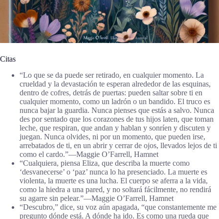
Citas
“Lo que se da puede ser retirado, en cualquier momento. La
crueldad y la devastación te esperan alrededor de las esquinas,
dentro de cofres, detrás de puertas: pueden saltar sobre ti en
cualquier momento, como un ladrón o un bandido. El truco es
nunca bajar la guardia. Nunca pienses que estás a salvo. Nunca
des por sentado que los corazones de tus hijos laten, que toman
leche, que respiran, que andan y hablan y sonríen y discuten y
juegan. Nunca olvides, ni por un momento, que pueden irse,
arrebatados de ti, en un abrir y cerrar de ojos, llevados lejos de ti
como el cardo.”―Maggie O’Farrell, Hamnet
“Cualquiera, piensa Eliza, que describa la muerte como
‘desvanecerse’ o ‘paz’ nunca lo ha presenciado. La muerte es
violenta, la muerte es una lucha. El cuerpo se aferra a la vida,
como la hiedra a una pared, y no soltará fácilmente, no rendirá
su agarre sin pelear.”―Maggie O’Farrell, Hamnet
“Descubro,” dice, su voz aún apagada, “que constantemente me
pregunto dónde está. A dónde ha ido. Es como una rueda que