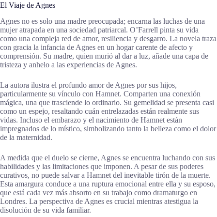
El Viaje de Agnes
Agnes no es solo una madre preocupada; encarna las luchas de una
mujer atrapada en una sociedad patriarcal. O’Farrell pinta su vida
como una compleja red de amor, resiliencia y desgarro. La novela traza
con gracia la infancia de Agnes en un hogar carente de afecto y
comprensión. Su madre, quien murió al dar a luz, añade una capa de
tristeza y anhelo a las experiencias de Agnes.
La autora ilustra el profundo amor de Agnes por sus hijos,
particularmente su vínculo con Hamnet. Comparten una conexión
mágica, una que trasciende lo ordinario. Su gemelidad se presenta casi
como un espejo, resaltando cuán entrelazadas están realmente sus
vidas. Incluso el embarazo y el nacimiento de Hamnet están
impregnados de lo místico, simbolizando tanto la belleza como el dolor
de la maternidad.
A medida que el duelo se cierne, Agnes se encuentra luchando con sus
habilidades y las limitaciones que imponen. A pesar de sus poderes
curativos, no puede salvar a Hamnet del inevitable tirón de la muerte.
Esta amargura conduce a una ruptura emocional entre ella y su esposo,
que está cada vez más absorto en su trabajo como dramaturgo en
Londres. La perspectiva de Agnes es crucial mientras atestigua la
disolución de su vida familiar.