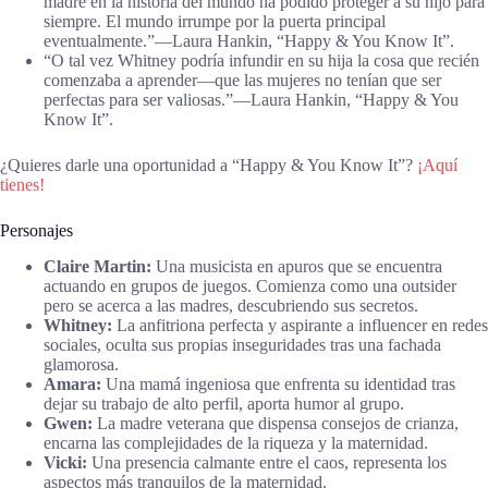
madre en la historia del mundo ha podido proteger a su hijo para
siempre. El mundo irrumpe por la puerta principal
eventualmente.”―Laura Hankin, “Happy & You Know It”.
“O tal vez Whitney podría infundir en su hija la cosa que recién
comenzaba a aprender—que las mujeres no tenían que ser
perfectas para ser valiosas.”―Laura Hankin, “Happy & You
Know It”.
¿Quieres darle una oportunidad a “Happy & You Know It”?
¡Aquí
tienes!
Personajes
Claire Martin:
Una musicista en apuros que se encuentra
actuando en grupos de juegos. Comienza como una outsider
pero se acerca a las madres, descubriendo sus secretos.
Whitney:
La anfitriona perfecta y aspirante a influencer en redes
sociales, oculta sus propias inseguridades tras una fachada
glamorosa.
Amara:
Una mamá ingeniosa que enfrenta su identidad tras
dejar su trabajo de alto perfil, aporta humor al grupo.
Gwen:
La madre veterana que dispensa consejos de crianza,
encarna las complejidades de la riqueza y la maternidad.
Vicki:
Una presencia calmante entre el caos, representa los
aspectos más tranquilos de la maternidad.