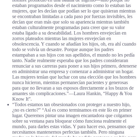
estaban programados desde el nacimiento como lo estaban las
mujeres, que les decían que podían ser lo que quisieran mientras
se encontraban limitadas a cada paso por fuerzas invisibles, les
decían que eran más que solo su apariencia mientras también
estaban culturalmente programadas para creer que su valor
estaba ligado a su deseabilidad. Los hombres envejecían en
zorros plateados mientras las mujeres envejecían en
obsolescencia. Y cuando se añadían los hijos, oh, era ahí cuando
todo se volvía un desastre. Porque aunque los padres
estampaban a sus hijos con sus apellidos, el mundo no les pedía
tanto. Nadie realmente esperaba que los padres consideraran
renunciar a sus carreras para poner a sus hijos primero, detenerse
en administrar una empresa y comenzar a administrar un hogar.
Las mujeres tenían que luchar con una elección que los hombres
nunca hicieron, mientras permanecían pacientes y generosas
para que no llevaran a sus esposos directamente a los brazos de
amantes sin complicaciones.”―Laura Hankin, “Happy & You
Know It”.
“Todos estamos tan obsesionados con proteger a nuestro hijo,
¿no es cierto?” “Así es como terminamos en este lío en primer
lugar. Queremos pintar una imagen encantadora que colgamos
sobre su ventana para bloquear cómo funciona realmente el
mundo, para darles estas vidas. Y para hacer eso, pensamos que
necesitamos mantenernos perfectas también. Pero ninguna