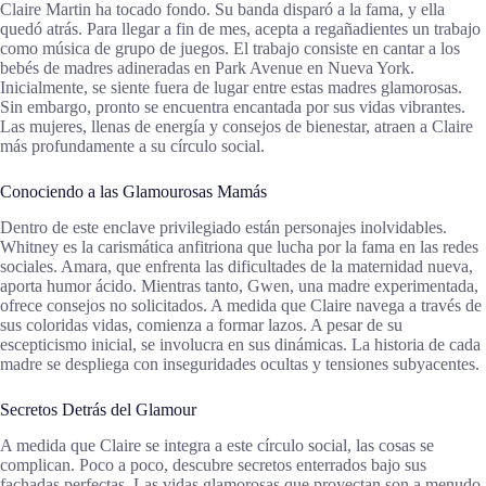
Claire Martin ha tocado fondo. Su banda disparó a la fama, y ella
quedó atrás. Para llegar a fin de mes, acepta a regañadientes un trabajo
como música de grupo de juegos. El trabajo consiste en cantar a los
bebés de madres adineradas en Park Avenue en Nueva York.
Inicialmente, se siente fuera de lugar entre estas madres glamorosas.
Sin embargo, pronto se encuentra encantada por sus vidas vibrantes.
Las mujeres, llenas de energía y consejos de bienestar, atraen a Claire
más profundamente a su círculo social.
Conociendo a las Glamourosas Mamás
Dentro de este enclave privilegiado están personajes inolvidables.
Whitney es la carismática anfitriona que lucha por la fama en las redes
sociales. Amara, que enfrenta las dificultades de la maternidad nueva,
aporta humor ácido. Mientras tanto, Gwen, una madre experimentada,
ofrece consejos no solicitados. A medida que Claire navega a través de
sus coloridas vidas, comienza a formar lazos. A pesar de su
escepticismo inicial, se involucra en sus dinámicas. La historia de cada
madre se despliega con inseguridades ocultas y tensiones subyacentes.
Secretos Detrás del Glamour
A medida que Claire se integra a este círculo social, las cosas se
complican. Poco a poco, descubre secretos enterrados bajo sus
fachadas perfectas. Las vidas glamorosas que proyectan son a menudo