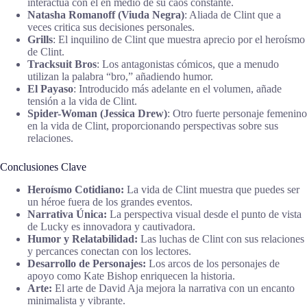
interactúa con él en medio de su caos constante.
Natasha Romanoff (Viuda Negra)
: Aliada de Clint que a
veces critica sus decisiones personales.
Grills
: El inquilino de Clint que muestra aprecio por el heroísmo
de Clint.
Tracksuit Bros
: Los antagonistas cómicos, que a menudo
utilizan la palabra “bro,” añadiendo humor.
El Payaso
: Introducido más adelante en el volumen, añade
tensión a la vida de Clint.
Spider-Woman (Jessica Drew)
: Otro fuerte personaje femenino
en la vida de Clint, proporcionando perspectivas sobre sus
relaciones.
Conclusiones Clave
Heroísmo Cotidiano:
La vida de Clint muestra que puedes ser
un héroe fuera de los grandes eventos.
Narrativa Única:
La perspectiva visual desde el punto de vista
de Lucky es innovadora y cautivadora.
Humor y Relatabilidad:
Las luchas de Clint con sus relaciones
y percances conectan con los lectores.
Desarrollo de Personajes:
Los arcos de los personajes de
apoyo como Kate Bishop enriquecen la historia.
Arte:
El arte de David Aja mejora la narrativa con un encanto
minimalista y vibrante.