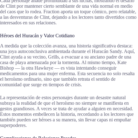
Cada personaje añade profundidad a sus luchas, mostrando el desafío
de Clint por mantener cierto semblante de una vida normal en medio
del caos que lo rodea. Fraction aporta un toque cómico, pero relatable,
a las desventuras de Clint, dejando a los lectores tanto divertidos como
interesados en sus relaciones.
Héroes del Huracán y Valor Cotidiano
A medida que la colección avanza, una historia significativa destaca:
una joya autoconclusiva ambientada durante el Huracán Sandy. Aquí,
Clint ayuda a su vecino, Grills, a evacuar a su anciano padre de una
casa de playa amenazada por la tormenta. Al mismo tiempo, Kate
Bishop — la otra Hawkeye — es vista intentando conseguir
medicamentos para una mujer enferma. Esta secuencia no solo resalta
el heroísmo ordinario, sino que también retrata el sentido de
comunidad que surge en tiempos de crisis.
La representación de estos personajes durante un desastre natural
subraya la realidad de que el heroísmo no siempre se manifiesta en
gestos grandiosos. A veces se trata de ayudar a alguien en necesidad.
Estos momentos embellecen la historia, recordando a los lectores que
también pueden ser héroes a su manera, sin llevar capas ni empuñar
superpoderes.