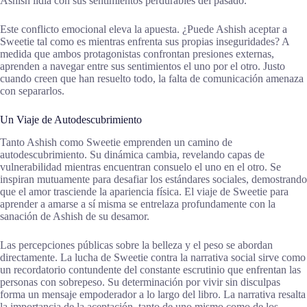
Ashish lidia con sus sentimientos perdurables del pasado.
Este conflicto emocional eleva la apuesta. ¿Puede Ashish aceptar a
Sweetie tal como es mientras enfrenta sus propias inseguridades? A
medida que ambos protagonistas confrontan presiones externas,
aprenden a navegar entre sus sentimientos el uno por el otro. Justo
cuando creen que han resuelto todo, la falta de comunicación amenaza
con separarlos.
Un Viaje de Autodescubrimiento
Tanto Ashish como Sweetie emprenden un camino de
autodescubrimiento. Su dinámica cambia, revelando capas de
vulnerabilidad mientras encuentran consuelo el uno en el otro. Se
inspiran mutuamente para desafiar los estándares sociales, demostrando
que el amor trasciende la apariencia física. El viaje de Sweetie para
aprender a amarse a sí misma se entrelaza profundamente con la
sanación de Ashish de su desamor.
Las percepciones públicas sobre la belleza y el peso se abordan
directamente. La lucha de Sweetie contra la narrativa social sirve como
un recordatorio contundente del constante escrutinio que enfrentan las
personas con sobrepeso. Su determinación por vivir sin disculpas
forma un mensaje empoderador a lo largo del libro. La narrativa resalta
la importancia de la aceptación, tanto de uno mismo como de los