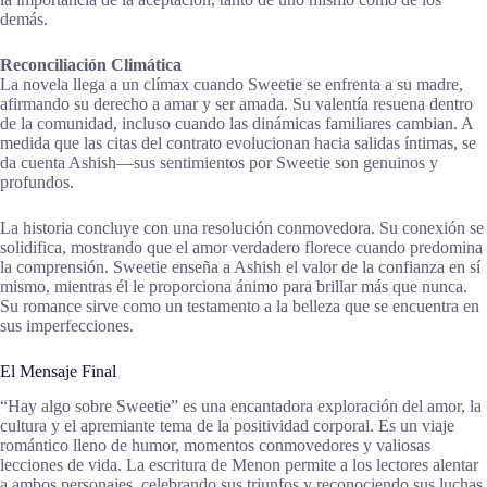
demás.
Reconciliación Climática
La novela llega a un clímax cuando Sweetie se enfrenta a su madre,
afirmando su derecho a amar y ser amada. Su valentía resuena dentro
de la comunidad, incluso cuando las dinámicas familiares cambian. A
medida que las citas del contrato evolucionan hacia salidas íntimas, se
da cuenta Ashish—sus sentimientos por Sweetie son genuinos y
profundos.
La historia concluye con una resolución conmovedora. Su conexión se
solidifica, mostrando que el amor verdadero florece cuando predomina
la comprensión. Sweetie enseña a Ashish el valor de la confianza en sí
mismo, mientras él le proporciona ánimo para brillar más que nunca.
Su romance sirve como un testamento a la belleza que se encuentra en
sus imperfecciones.
El Mensaje Final
“Hay algo sobre Sweetie” es una encantadora exploración del amor, la
cultura y el apremiante tema de la positividad corporal. Es un viaje
romántico lleno de humor, momentos conmovedores y valiosas
lecciones de vida. La escritura de Menon permite a los lectores alentar
a ambos personajes, celebrando sus triunfos y reconociendo sus luchas.