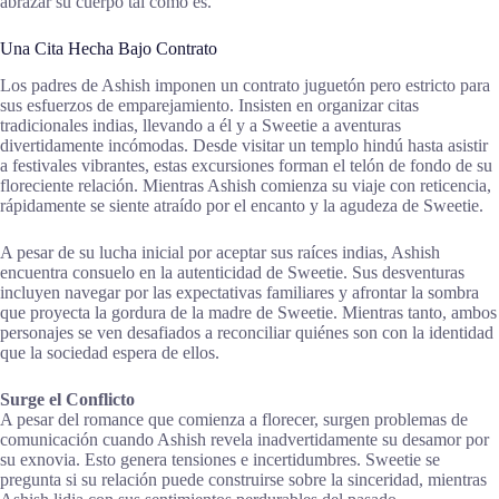
abrazar su cuerpo tal como es.
Una Cita Hecha Bajo Contrato
Los padres de Ashish imponen un contrato juguetón pero estricto para
sus esfuerzos de emparejamiento. Insisten en organizar citas
tradicionales indias, llevando a él y a Sweetie a aventuras
divertidamente incómodas. Desde visitar un templo hindú hasta asistir
a festivales vibrantes, estas excursiones forman el telón de fondo de su
floreciente relación. Mientras Ashish comienza su viaje con reticencia,
rápidamente se siente atraído por el encanto y la agudeza de Sweetie.
A pesar de su lucha inicial por aceptar sus raíces indias, Ashish
encuentra consuelo en la autenticidad de Sweetie. Sus desventuras
incluyen navegar por las expectativas familiares y afrontar la sombra
que proyecta la gordura de la madre de Sweetie. Mientras tanto, ambos
personajes se ven desafiados a reconciliar quiénes son con la identidad
que la sociedad espera de ellos.
Surge el Conflicto
A pesar del romance que comienza a florecer, surgen problemas de
comunicación cuando Ashish revela inadvertidamente su desamor por
su exnovia. Esto genera tensiones e incertidumbres. Sweetie se
pregunta si su relación puede construirse sobre la sinceridad, mientras