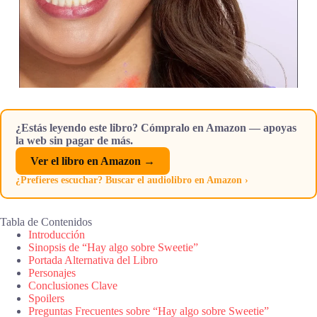
¿Estás leyendo este libro? Cómpralo en Amazon — apoyas
la web sin pagar de más.
Ver el libro en Amazon →
¿Prefieres escuchar? Buscar el audiolibro en Amazon ›
Tabla de Contenidos
Introducción
Sinopsis de “Hay algo sobre Sweetie”
Portada Alternativa del Libro
Personajes
Conclusiones Clave
Spoilers
Preguntas Frecuentes sobre “Hay algo sobre Sweetie”