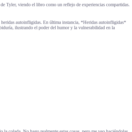
de Tyler, viendo el libro como un reflejo de experiencias compartidas.
 heridas autoinfligidas. En última instancia, *Heridas autoinfligidas*
abiduría, ilustrando el poder del humor y la vulnerabilidad en la
o la colada. No hago realmente estas cosas, pero me veo haciéndolas,