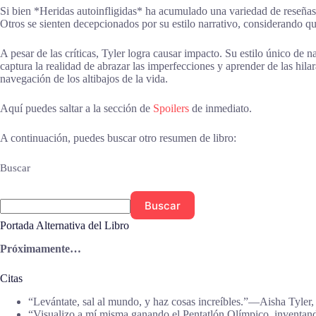
Si bien *Heridas autoinfligidas* ha acumulado una variedad de reseñas,
Otros se sienten decepcionados por su estilo narrativo, considerando 
A pesar de las críticas, Tyler logra causar impacto. Su estilo único de n
captura la realidad de abrazar las imperfecciones y aprender de las hilar
navegación de los altibajos de la vida.
Aquí puedes saltar a la sección de
Spoilers
de inmediato.
A continuación, puedes buscar otro resumen de libro:
Buscar
Buscar
Portada Alternativa del Libro
Próximamente…
Citas
“Levántate, sal al mundo, y haz cosas increíbles.”―Aisha Tyler
“Visualizo a mí misma ganando el Pentatlón Olímpico, inventando