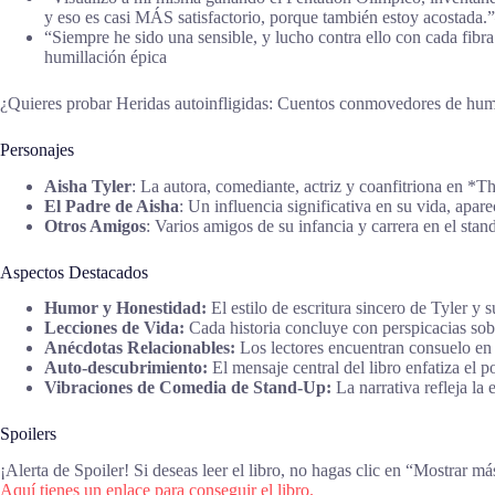
y eso es casi MÁS satisfactorio, porque también estoy acostada
“Siempre he sido una sensible, y lucho contra ello con cada fibr
humillación épica
¿Quieres probar Heridas autoinfligidas: Cuentos conmovedores de hum
Personajes
Aisha Tyler
: La autora, comediante, actriz y coanfitriona en *T
El Padre de Aisha
: Un influencia significativa en su vida, apar
Otros Amigos
: Varios amigos de su infancia y carrera en el stan
Aspectos Destacados
Humor y Honestidad:
El estilo de escritura sincero de Tyler y
Lecciones de Vida:
Cada historia concluye con perspicacias sobr
Anécdotas Relacionables:
Los lectores encuentran consuelo en 
Auto-descubrimiento:
El mensaje central del libro enfatiza el p
Vibraciones de Comedia de Stand-Up:
La narrativa refleja la
Spoilers
¡Alerta de Spoiler! Si deseas leer el libro, no hagas clic en “Mostrar má
Aquí tienes un enlace para conseguir el libro.