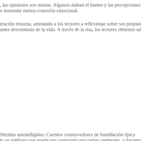
 las opiniones son mixtas. Algunos alaban el humor y las percepciones 
que transmite menos conexión emocional.
arración resuena, animando a los lectores a reflexionar sobre sus propias
antes desventuras de la vida. A través de la risa, los lectores obtienen s
, Heridas autoinfligidas: Cuentos conmovedores de humillación épica
 un teléfono que puede ser controlado por ondas cerebrales, o haciend