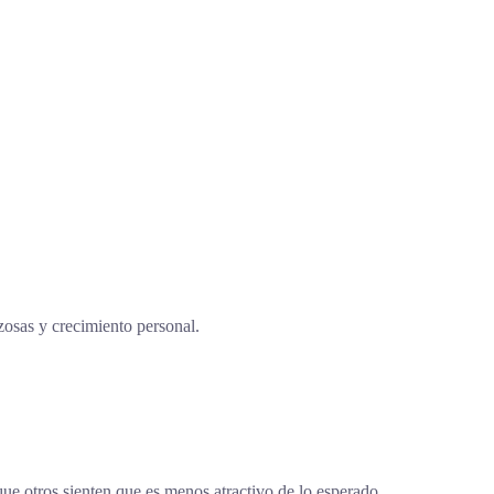
osas y crecimiento personal.
que otros sienten que es menos atractivo de lo esperado.