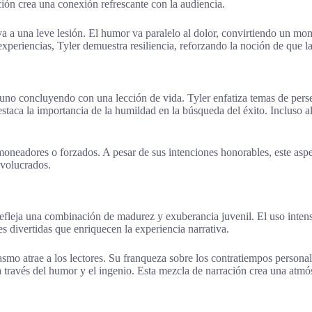
ción crea una conexión refrescante con la audiencia.
va a una leve lesión. El humor va paralelo al dolor, convirtiendo un m
 experiencias, Tyler demuestra resiliencia, reforzando la noción de que l
uno concluyendo con una lección de vida. Tyler enfatiza temas de persev
taca la importancia de la humildad en la búsqueda del éxito. Incluso al
oneadores o forzados. A pesar de sus intenciones honorables, este aspec
nvolucrados.
ura refleja una combinación de madurez y exuberancia juvenil. El uso int
s divertidas que enriquecen la experiencia narrativa.
casmo atrae a los lectores. Su franqueza sobre los contratiempos person
través del humor y el ingenio. Esta mezcla de narración crea una atmósf