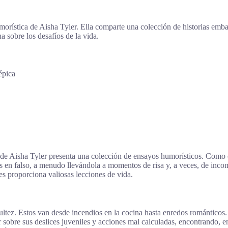
orística de Aisha Tyler. Ella comparte una colección de historias embar
na sobre los desafíos de la vida.
épica
de Aisha Tyler presenta una colección de ensayos humorísticos. Como 
os en falso, a menudo llevándola a momentos de risa y, a veces, de inco
les proporciona valiosas lecciones de vida.
ultez. Estos van desde incendios en la cocina hasta enredos románticos.
er sobre sus deslices juveniles y acciones mal calculadas, encontrando, 