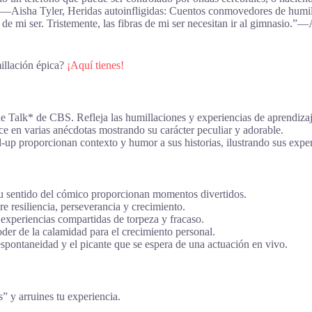
.”―Aisha Tyler, Heridas autoinfligidas: Cuentos conmovedores de humil
a de mi ser. Tristemente, las fibras de mi ser necesitan ir al gimnasio.
illación épica?
¡Aquí tienes!
he Talk* de CBS. Refleja las humillaciones y experiencias de aprendizaj
ece en varias anécdotas mostrando su carácter peculiar y adorable.
d-up proporcionan contexto y humor a sus historias, ilustrando sus exper
 su sentido del cómico proporcionan momentos divertidos.
e resiliencia, perseverancia y crecimiento.
experiencias compartidas de torpeza y fracaso.
oder de la calamidad para el crecimiento personal.
 espontaneidad y el picante que se espera de una actuación en vivo.
s” y arruines tu experiencia.