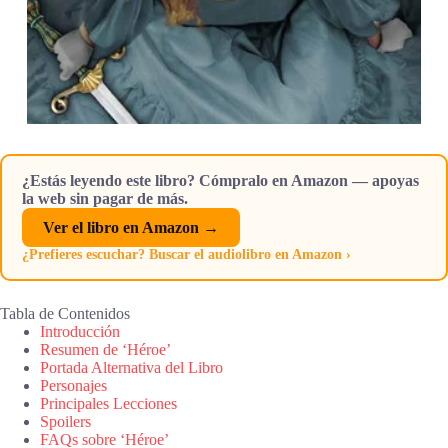
¿Estás leyendo este libro? Cómpralo en Amazon — apoyas
la web sin pagar de más.
Ver el libro en Amazon →
¿Prefieres escuchar? Buscar el audiolibro en Amazon ›
Tabla de Contenidos
Introducción
Resumen de ‘Héroe’
Portada Alternativa del Libro
Personajes
Principales Lecciones
Spoilers
FAQs sobre ‘Héroe’