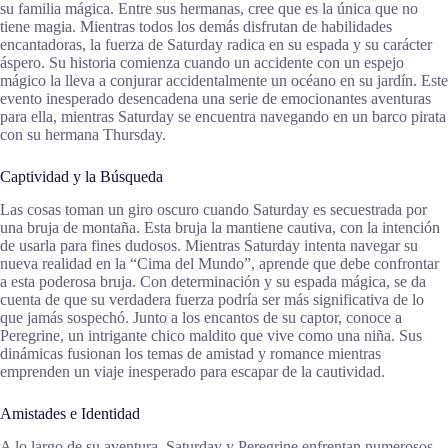
su familia mágica. Entre sus hermanas, cree que es la única que no
tiene magia. Mientras todos los demás disfrutan de habilidades
encantadoras, la fuerza de Saturday radica en su espada y su carácter
áspero. Su historia comienza cuando un accidente con un espejo
mágico la lleva a conjurar accidentalmente un océano en su jardín. Este
evento inesperado desencadena una serie de emocionantes aventuras
para ella, mientras Saturday se encuentra navegando en un barco pirata
con su hermana Thursday.
Captividad y la Búsqueda
Las cosas toman un giro oscuro cuando Saturday es secuestrada por
una bruja de montaña. Esta bruja la mantiene cautiva, con la intención
de usarla para fines dudosos. Mientras Saturday intenta navegar su
nueva realidad en la “Cima del Mundo”, aprende que debe confrontar
a esta poderosa bruja. Con determinación y su espada mágica, se da
cuenta de que su verdadera fuerza podría ser más significativa de lo
que jamás sospechó. Junto a los encantos de su captor, conoce a
Peregrine, un intrigante chico maldito que vive como una niña. Sus
dinámicas fusionan los temas de amistad y romance mientras
emprenden un viaje inesperado para escapar de la cautividad.
Amistades e Identidad
A lo largo de su aventura, Saturday y Peregrine enfrentan numerosos