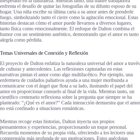
inesperado en la naturaleza. Mientras tanto, una madre trabajadora
enfrenta el desafío de quitar las fotografías de su difunto esposo de su
hogar. Una niña escribe su última carta a su amor antes de prenderle
fuego, simbolizando tanto el cierre como la agitación emocional. Estas
historias destacan cómo el amor puede llevarnos a diversos lugares,
tanto física como emocionalmente. El enfoque de Dalton combina el
humor con un sentimiento auténtico, demostrando que el amor es tanto
alegría como pérdida.
Temas Universales de Conexión y Reflexión
El proyecto de Dalton enfatiza la naturaleza universal del amor a través
de culturas y antecedentes. Las reflexiones capturadas en estas
narrativas pintan el amor como algo multifacético. Por ejemplo, una
enfermera de cuidados paliativos ayuda a una mujer moribunda a
comunicarse con el ángel que flota a su lado, ilustrando el papel del
amor en proporcionar consuelo al final de la vida. Mientras tanto, un
científico centenario reflexiona sobre la pregunta que siempre se ha
planteado: “¿Qué es el amor?” Cada interacción demuestra que el amor
no está confinado a situaciones románticas.
Mientras recoge estas historias, Dalton inyecta sus propios
pensamientos y experiencias, proporcionando un toque personal.
Recuerda momentos de su propia vida, ofreciendo a los lectores una
comprensión más profunda de sus motivaciones. Estos anécdotas