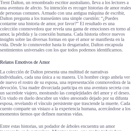
Trent Dalton, un renombrado escritor australiano, lleva a los lectores a
una aventura de afecto. Su intención es recoger historias de amor reales
de personas comunes. Armado con una antigua máquina de escribir,
Dalton pregunta a los transeúntes una simple cuestión: “¿Puedes
contarme una historia de amor, por favor?” El resultado es una
colección conmovedora que revela una gama de emociones en torno al
amor, la pérdida y la conexión humana. Cada historia ofrece nuevos
insights sobre las diversas formas en que el amor se manifiesta en la
vida. Desde lo conmovedor hasta lo desgarrador, Dalton encapsula
sentimientos universales con los que todos podemos identificarnos.
Relatos Emotivos de Amor
La colección de Dalton presenta una multitud de narrativas
individuales, cada una única a su manera. Un hombre ciego anhela ver
de nuevo el rostro de su esposa, una representación conmovedora de la
devoción. Una madre divorciada participa en una aventura secreta con
un sacerdote viajero, mostrando las complejidades del amor y el deseo.
Un viudo en duelo descubre un video atesorado dejado por su difunta
esposa, revelando el vínculo persistente que trasciende la muerte. Cada
cuento comparte un vistazo a la experiencia humana, acercándose a los
momentos tiernos que definen nuestras vidas.
Entre estas historias, un podador de árboles encuentra un amor