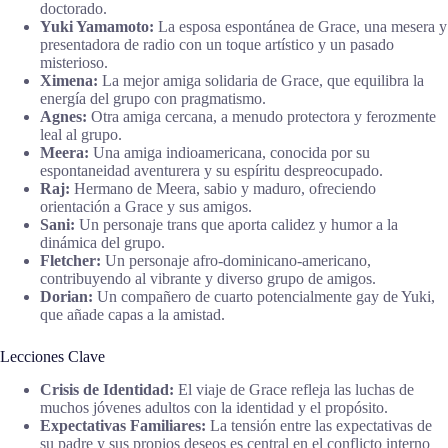
doctorado.
Yuki Yamamoto:
La esposa espontánea de Grace, una mesera y
presentadora de radio con un toque artístico y un pasado
misterioso.
Ximena:
La mejor amiga solidaria de Grace, que equilibra la
energía del grupo con pragmatismo.
Agnes:
Otra amiga cercana, a menudo protectora y ferozmente
leal al grupo.
Meera:
Una amiga indioamericana, conocida por su
espontaneidad aventurera y su espíritu despreocupado.
Raj:
Hermano de Meera, sabio y maduro, ofreciendo
orientación a Grace y sus amigos.
Sani:
Un personaje trans que aporta calidez y humor a la
dinámica del grupo.
Fletcher:
Un personaje afro-dominicano-americano,
contribuyendo al vibrante y diverso grupo de amigos.
Dorian:
Un compañero de cuarto potencialmente gay de Yuki,
que añade capas a la amistad.
Lecciones Clave
Crisis de Identidad:
El viaje de Grace refleja las luchas de
muchos jóvenes adultos con la identidad y el propósito.
Expectativas Familiares:
La tensión entre las expectativas de
su padre y sus propios deseos es central en el conflicto interno