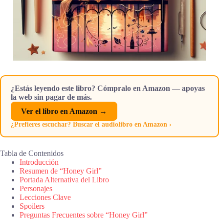
¿Estás leyendo este libro? Cómpralo en Amazon — apoyas
la web sin pagar de más.
Ver el libro en Amazon →
¿Prefieres escuchar? Buscar el audiolibro en Amazon ›
Tabla de Contenidos
Introducción
Resumen de “Honey Girl”
Portada Alternativa del Libro
Personajes
Lecciones Clave
Spoilers
Preguntas Frecuentes sobre “Honey Girl”