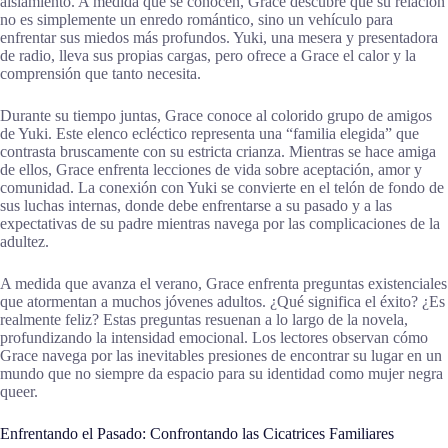
aislamiento. A medida que se conocen, Grace descubre que su relación
no es simplemente un enredo romántico, sino un vehículo para
enfrentar sus miedos más profundos. Yuki, una mesera y presentadora
de radio, lleva sus propias cargas, pero ofrece a Grace el calor y la
comprensión que tanto necesita.
Durante su tiempo juntas, Grace conoce al colorido grupo de amigos
de Yuki. Este elenco ecléctico representa una “familia elegida” que
contrasta bruscamente con su estricta crianza. Mientras se hace amiga
de ellos, Grace enfrenta lecciones de vida sobre aceptación, amor y
comunidad. La conexión con Yuki se convierte en el telón de fondo de
sus luchas internas, donde debe enfrentarse a su pasado y a las
expectativas de su padre mientras navega por las complicaciones de la
adultez.
A medida que avanza el verano, Grace enfrenta preguntas existenciales
que atormentan a muchos jóvenes adultos. ¿Qué significa el éxito? ¿Es
realmente feliz? Estas preguntas resuenan a lo largo de la novela,
profundizando la intensidad emocional. Los lectores observan cómo
Grace navega por las inevitables presiones de encontrar su lugar en un
mundo que no siempre da espacio para su identidad como mujer negra
queer.
Enfrentando el Pasado: Confrontando las Cicatrices Familiares