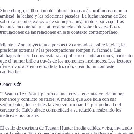
Sin embargo, el libro también aborda temas más profundos como la
amistad, la lealtad y las relaciones pasadas. La lucha interna de Zoe
sobre salir con el exnovio de su mejor amiga moldea su viaje. Los
lectores encontrarán una atmósfera relatable sobre los desafíos y
tribulaciones de las relaciones en este contexto contemporáneo.
Mientras Zoe proyecta una perspectiva armoniosa sobre la vida, las
presiones externas y las preocupaciones rompen su fachada. Las
altibajos de la vida universitaria amplifican sus interacciones, haciendo
que el humor brille a través de los momentos incómodos. Los lectores
ríen en voz alta en medio de la fricción, creando un contraste
cautivador.
Conclusión
“I Wanna Text You Up” ofrece una mezcla encantadora de humor,
romance y conflicto relatable. A medida que Zoe lidia con sus
sentimientos, los lectores la ven evolucionar. La profundidad del
carácter de Caleb añade complejidad a su relación, realzando los
matices emocionales.
El estilo de escritura de Teagan Hunter irradia calidez y risa, invitando
a los fanáticos de la comedia romántica a unirse a la diversión. Aunque