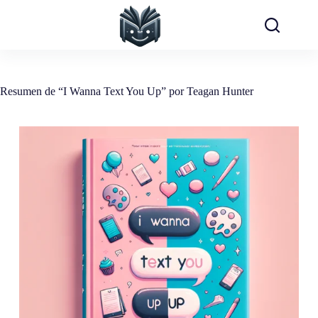
Saltar
al
contenido
Resumen de “I Wanna Text You Up” por Teagan Hunter