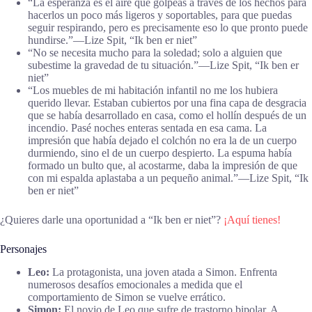
“La esperanza es el aire que golpeas a través de los hechos para
hacerlos un poco más ligeros y soportables, para que puedas
seguir respirando, pero es precisamente eso lo que pronto puede
hundirse.”―Lize Spit, “Ik ben er niet”
“No se necesita mucho para la soledad; solo a alguien que
subestime la gravedad de tu situación.”―Lize Spit, “Ik ben er
niet”
“Los muebles de mi habitación infantil no me los hubiera
querido llevar. Estaban cubiertos por una fina capa de desgracia
que se había desarrollado en casa, como el hollín después de un
incendio. Pasé noches enteras sentada en esa cama. La
impresión que había dejado el colchón no era la de un cuerpo
durmiendo, sino el de un cuerpo despierto. La espuma había
formado un bulto que, al acostarme, daba la impresión de que
con mi espalda aplastaba a un pequeño animal.”―Lize Spit, “Ik
ben er niet”
¿Quieres darle una oportunidad a “Ik ben er niet”?
¡Aquí tienes!
Personajes
Leo:
La protagonista, una joven atada a Simon. Enfrenta
numerosos desafíos emocionales a medida que el
comportamiento de Simon se vuelve errático.
Simon:
El novio de Leo que sufre de trastorno bipolar. A