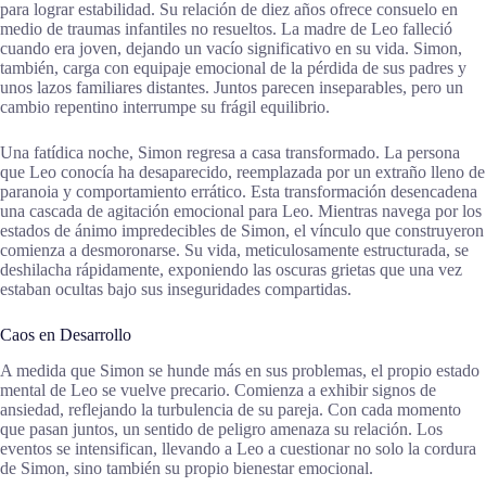
para lograr estabilidad. Su relación de diez años ofrece consuelo en
medio de traumas infantiles no resueltos. La madre de Leo falleció
cuando era joven, dejando un vacío significativo en su vida. Simon,
también, carga con equipaje emocional de la pérdida de sus padres y
unos lazos familiares distantes. Juntos parecen inseparables, pero un
cambio repentino interrumpe su frágil equilibrio.
Una fatídica noche, Simon regresa a casa transformado. La persona
que Leo conocía ha desaparecido, reemplazada por un extraño lleno de
paranoia y comportamiento errático. Esta transformación desencadena
una cascada de agitación emocional para Leo. Mientras navega por los
estados de ánimo impredecibles de Simon, el vínculo que construyeron
comienza a desmoronarse. Su vida, meticulosamente estructurada, se
deshilacha rápidamente, exponiendo las oscuras grietas que una vez
estaban ocultas bajo sus inseguridades compartidas.
Caos en Desarrollo
A medida que Simon se hunde más en sus problemas, el propio estado
mental de Leo se vuelve precario. Comienza a exhibir signos de
ansiedad, reflejando la turbulencia de su pareja. Con cada momento
que pasan juntos, un sentido de peligro amenaza su relación. Los
eventos se intensifican, llevando a Leo a cuestionar no solo la cordura
de Simon, sino también su propio bienestar emocional.