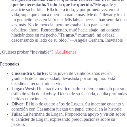
que he necesitado. Todo lo que he querido.
“Me aparté y
acaricié su barbilla. Ella lo era todo, y por primera vez en mi
vida, supe que nunca querría a nadie más. Me dejé llevar y le di
un pequeño beso en la frente. Mis labios necesitaban sentirla una
vez más. No lo merecía, pero no estaba listo para ser un
caballero ahora. Retrocediendo, miré hacia abajo, mi corazón
hinchándose en mi pecho.”
Te amo,
” murmuré, mi cabeza
descansando al lado de su oído.”―Angela Graham, Inevitable
¿Quieres probar “Inevitable”?
¡Aquí tienes!
Personajes
Cassandra Clarke:
Una joven de veintidós años recién
graduada de la universidad, devastada por su ruptura. Está
decidida a reconstruir su vida.
Logan West:
Un atractivo y rico padre soltero conocido por su
estilo de vida de playboy. Detrás de su fachada, oculta profundas
heridas emocionales.
Oliver:
El hijo de cuatro años de Logan. Su inocente encanto y
conexión con Cassandra juegan un papel crucial en la historia.
Julia:
La hermana de Logan. Proporciona apoyo y visión sobre
el carácter de Logan, expresando preocupaciones sobre su
pasado.