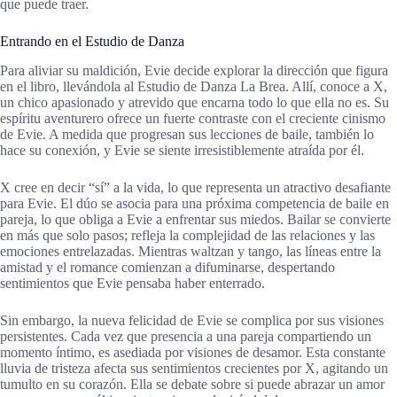
que puede traer.
Entrando en el Estudio de Danza
Para aliviar su maldición, Evie decide explorar la dirección que figura
en el libro, llevándola al Estudio de Danza La Brea. Allí, conoce a X,
un chico apasionado y atrevido que encarna todo lo que ella no es. Su
espíritu aventurero ofrece un fuerte contraste con el creciente cinismo
de Evie. A medida que progresan sus lecciones de baile, también lo
hace su conexión, y Evie se siente irresistiblemente atraída por él.
X cree en decir “sí” a la vida, lo que representa un atractivo desafiante
para Evie. El dúo se asocia para una próxima competencia de baile en
pareja, lo que obliga a Evie a enfrentar sus miedos. Bailar se convierte
en más que solo pasos; refleja la complejidad de las relaciones y las
emociones entrelazadas. Mientras waltzan y tango, las líneas entre la
amistad y el romance comienzan a difuminarse, despertando
sentimientos que Evie pensaba haber enterrado.
Sin embargo, la nueva felicidad de Evie se complica por sus visiones
persistentes. Cada vez que presencia a una pareja compartiendo un
momento íntimo, es asediada por visiones de desamor. Esta constante
lluvia de tristeza afecta sus sentimientos crecientes por X, agitando un
tumulto en su corazón. Ella se debate sobre si puede abrazar un amor