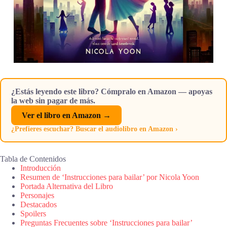
¿Estás leyendo este libro? Cómpralo en Amazon — apoyas
la web sin pagar de más.
Ver el libro en Amazon →
¿Prefieres escuchar? Buscar el audiolibro en Amazon ›
Tabla de Contenidos
Introducción
Resumen de ‘Instrucciones para bailar’ por Nicola Yoon
Portada Alternativa del Libro
Personajes
Destacados
Spoilers
Preguntas Frecuentes sobre ‘Instrucciones para bailar’