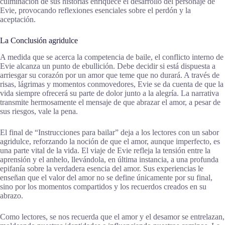
culminación de sus historias enriquece el desarrollo del personaje de
Evie, provocando reflexiones esenciales sobre el perdón y la
aceptación.
La Conclusión agridulce
A medida que se acerca la competencia de baile, el conflicto interno de
Evie alcanza un punto de ebullición. Debe decidir si está dispuesta a
arriesgar su corazón por un amor que teme que no durará. A través de
risas, lágrimas y momentos conmovedores, Evie se da cuenta de que la
vida siempre ofrecerá su parte de dolor junto a la alegría. La narrativa
transmite hermosamente el mensaje de que abrazar el amor, a pesar de
sus riesgos, vale la pena.
El final de “Instrucciones para bailar” deja a los lectores con un sabor
agridulce, reforzando la noción de que el amor, aunque imperfecto, es
una parte vital de la vida. El viaje de Evie refleja la tensión entre la
aprensión y el anhelo, llevándola, en última instancia, a una profunda
epifanía sobre la verdadera esencia del amor. Sus experiencias le
enseñan que el valor del amor no se define únicamente por su final,
sino por los momentos compartidos y los recuerdos creados en su
abrazo.
Como lectores, se nos recuerda que el amor y el desamor se entrelazan,