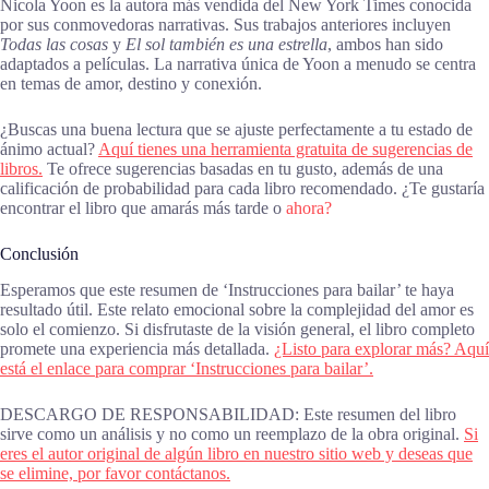
Nicola Yoon es la autora más vendida del New York Times conocida
por sus conmovedoras narrativas. Sus trabajos anteriores incluyen
Todas las cosas
y
El sol también es una estrella
, ambos han sido
adaptados a películas. La narrativa única de Yoon a menudo se centra
en temas de amor, destino y conexión.
¿Buscas una buena lectura que se ajuste perfectamente a tu estado de
ánimo actual?
Aquí tienes una herramienta gratuita de sugerencias de
libros.
Te ofrece sugerencias basadas en tu gusto, además de una
calificación de probabilidad para cada libro recomendado. ¿Te gustaría
encontrar el libro que amarás más tarde o
ahora?
Conclusión
Esperamos que este resumen de ‘Instrucciones para bailar’ te haya
resultado útil. Este relato emocional sobre la complejidad del amor es
solo el comienzo. Si disfrutaste de la visión general, el libro completo
promete una experiencia más detallada.
¿Listo para explorar más? Aquí
está el enlace para comprar ‘Instrucciones para bailar’.
DESCARGO DE RESPONSABILIDAD: Este resumen del libro
sirve como un análisis y no como un reemplazo de la obra original.
Si
eres el autor original de algún libro en nuestro sitio web y deseas que
se elimine, por favor contáctanos.