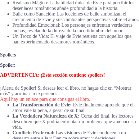
Realismo Mágico: La habilidad única de Evie para percibir los
desenlaces románticos añade profundidad a la historia.
Baile como Sanación: Las lecciones de baile simbolizan el
crecimiento de Evie y sus cambiantes perspectivas sobre el amor.
Profundidad Emocional: Los personajes enfrentan verdaderas
luchas, revelando la dureza de la incertidumbre del amor.
Un Trozo de Vida: El viaje de Evie resuena con aquellos que
han experimentado desamores románticos.
Spoilers
Spoiler:
ADVERTENCIA: ¡Esta sección contiene spoilers!
¡Alerta de Spoiler! Si deseas leer el libro, no hagas clic en “Mostrar
más” y arruinar tu experiencia.
Aquí hay un enlace para que consigas el libro.
La Transformación de Evie:
Evie finalmente aprende que el
amor vale la pena, a pesar de su final.
La Verdadera Naturaleza de X:
Cerca del final, los lectores
descubren que X podría enfrentar un problema que amenace su
vida.
Conflicto Fraternal:
Las visiones de Evie conducen a un
desgarro entre ella y Danica sobre amor y decisiones.