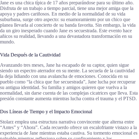
Jane es una chica típica de 17 años preparándose para su último año.
Disfruta de un trabajo a tiempo parcial, tiene una mejor amiga que la
apoya y padres cariñosos. En medio de la normalidad de su vida
suburbana, surge otro aspecto: su enamoramiento por un chico que
planea llevarla al concierto de su banda favorita. Sin embargo, la vida
da un giro inesperado cuando Jane es secuestrada. Este evento hace
añicos su realidad, llevando a una devastadora transformación en su
mundo.
Vida Después de la Cautividad
Avanzando tres meses, Jane ha escapado de su captor, quien sigue
siendo un espectro aterrador en su mente. La secuela de la cautividad
la deja lidiando con una avalancha de emociones. Conocida en su
pueblo como “la chica que fue secuestrada”, Jane lucha por recuperar
su antigua identidad. Su familia y amigos quieren que vuelva a la
normalidad, sin darse cuenta de las complejas cicatrices que lleva. Esta
presión constante aumenta mientras lucha contra el trauma y el PTSD.
Dos Líneas de Tiempo y el Impacto Emocional
Stolarz emplea una estructura narrativa convincente que alterna entre
“Antes” y “Ahora”. Cada recuerdo ofrece un escalofriante vistazo a la
experiencia de Jane mientras estaba cautiva. Su tormento emocional es
palpable mientras reflexiona sobre su confinamiento y los