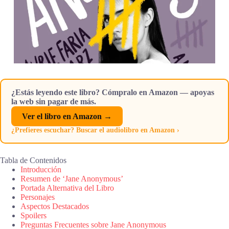
¿Estás leyendo este libro? Cómpralo en Amazon — apoyas
la web sin pagar de más.
Ver el libro en Amazon →
¿Prefieres escuchar? Buscar el audiolibro en Amazon ›
Tabla de Contenidos
Introducción
Resumen de ‘Jane Anonymous’
Portada Alternativa del Libro
Personajes
Aspectos Destacados
Spoilers
Preguntas Frecuentes sobre Jane Anonymous