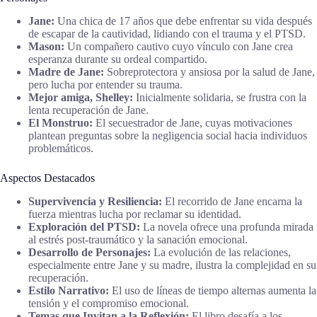
Jane:
Una chica de 17 años que debe enfrentar su vida después
de escapar de la cautividad, lidiando con el trauma y el PTSD.
Mason:
Un compañero cautivo cuyo vínculo con Jane crea
esperanza durante su ordeal compartido.
Madre de Jane:
Sobreprotectora y ansiosa por la salud de Jane,
pero lucha por entender su trauma.
Mejor amiga, Shelley:
Inicialmente solidaria, se frustra con la
lenta recuperación de Jane.
El Monstruo:
El secuestrador de Jane, cuyas motivaciones
plantean preguntas sobre la negligencia social hacia individuos
problemáticos.
Aspectos Destacados
Supervivencia y Resiliencia:
El recorrido de Jane encarna la
fuerza mientras lucha por reclamar su identidad.
Exploración del PTSD:
La novela ofrece una profunda mirada
al estrés post-traumático y la sanación emocional.
Desarrollo de Personajes:
La evolución de las relaciones,
especialmente entre Jane y su madre, ilustra la complejidad en su
recuperación.
Estilo Narrativo:
El uso de líneas de tiempo alternas aumenta la
tensión y el compromiso emocional.
Temas que Invitan a la Reflexión:
El libro desafía a los