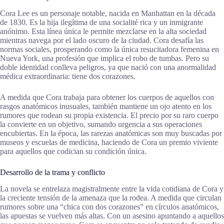
Cora Lee es un personaje notable, nacida en Manhattan en la década
de 1830. Es la hija ilegítima de una socialité rica y un inmigrante
anónimo. Esta línea única le permite mezclarse en la alta sociedad
mientras navega por el lado oscuro de la ciudad. Cora desafía las
normas sociales, prosperando como la única resucitadora femenina en
Nueva York, una profesión que implica el robo de tumbas. Pero su
doble identidad conlleva peligros, ya que nació con una anormalidad
médica extraordinaria: tiene dos corazones.
A medida que Cora trabaja para obtener los cuerpos de aquellos con
rasgos anatómicos inusuales, también mantiene un ojo atento en los
rumores que rodean su propia existencia. El precio por su raro cuerpo
la convierte en un objetivo, sumando urgencia a sus operaciones
encubiertas. En la época, las rarezas anatómicas son muy buscadas por
museos y escuelas de medicina, haciendo de Cora un premio viviente
para aquellos que codician su condición única.
Desarrollo de la trama y conflicto
La novela se entrelaza magistralmente entre la vida cotidiana de Cora y
la creciente tensión de la amenaza que la rodea. A medida que circulan
rumores sobre una “chica con dos corazones” en círculos anatómicos,
las apuestas se vuelven más altas. Con un asesino apuntando a aquellos