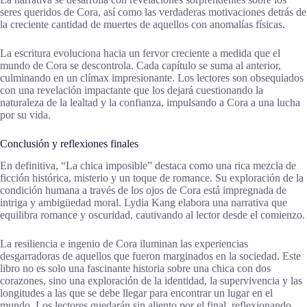
seres queridos de Cora, así como las verdaderas motivaciones detrás de
la creciente cantidad de muertes de aquellos con anomalías físicas.
La escritura evoluciona hacia un fervor creciente a medida que el
mundo de Cora se descontrola. Cada capítulo se suma al anterior,
culminando en un clímax impresionante. Los lectores son obsequiados
con una revelación impactante que los dejará cuestionando la
naturaleza de la lealtad y la confianza, impulsando a Cora a una lucha
por su vida.
Conclusión y reflexiones finales
En definitiva, “La chica imposible” destaca como una rica mezcla de
ficción histórica, misterio y un toque de romance. Su exploración de la
condición humana a través de los ojos de Cora está impregnada de
intriga y ambigüedad moral. Lydia Kang elabora una narrativa que
equilibra romance y oscuridad, cautivando al lector desde el comienzo.
La resiliencia e ingenio de Cora iluminan las experiencias
desgarradoras de aquellos que fueron marginados en la sociedad. Este
libro no es solo una fascinante historia sobre una chica con dos
corazones, sino una exploración de la identidad, la supervivencia y las
longitudes a las que se debe llegar para encontrar un lugar en el
mundo. Los lectores quedarán sin aliento por el final, reflexionando