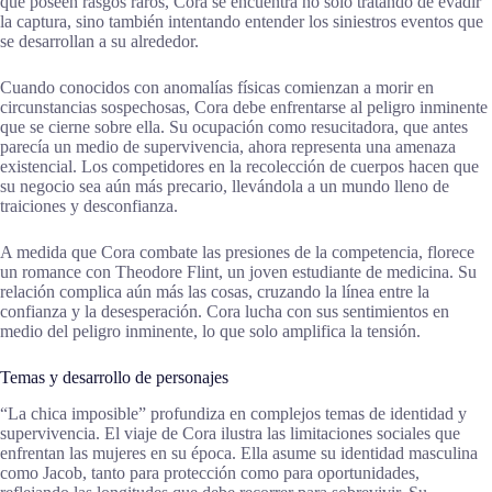
que poseen rasgos raros, Cora se encuentra no solo tratando de evadir
la captura, sino también intentando entender los siniestros eventos que
se desarrollan a su alrededor.
Cuando conocidos con anomalías físicas comienzan a morir en
circunstancias sospechosas, Cora debe enfrentarse al peligro inminente
que se cierne sobre ella. Su ocupación como resucitadora, que antes
parecía un medio de supervivencia, ahora representa una amenaza
existencial. Los competidores en la recolección de cuerpos hacen que
su negocio sea aún más precario, llevándola a un mundo lleno de
traiciones y desconfianza.
A medida que Cora combate las presiones de la competencia, florece
un romance con Theodore Flint, un joven estudiante de medicina. Su
relación complica aún más las cosas, cruzando la línea entre la
confianza y la desesperación. Cora lucha con sus sentimientos en
medio del peligro inminente, lo que solo amplifica la tensión.
Temas y desarrollo de personajes
“La chica imposible” profundiza en complejos temas de identidad y
supervivencia. El viaje de Cora ilustra las limitaciones sociales que
enfrentan las mujeres en su época. Ella asume su identidad masculina
como Jacob, tanto para protección como para oportunidades,