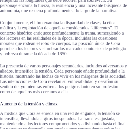
reflejando las longitudes que debe recorrer para sobrevivir. Su
personaje encarna la fuerza, la resiliencia y una incesante búsqueda de
autonomía, que resuena profundamente a lo largo de la narrativa.
Conjuntamente, el libro examina la disparidad de clases, la ética
médica y la explotación de aquellos considerados “diferentes”. El
contexto histórico enriquece profundamente la trama, sumergiendo a
los lectores en las realidades de la época, incluidas las cuestiones
morales que rodean el robo de cuerpos. La posición única de Cora
permite a los lectores vislumbrar los marcados contrastes de privilegio
y pobreza durante la década de 1850.
La presencia de varios personajes secundarios, incluidos adversarios y
aliados, intensifica la tensión. Cada personaje añade profundidad a la
historia, mostrando las luchas de vivir en los márgenes de la sociedad.
Las interacciones de Cora revelan su vulnerabilidad y desafían su
sentido del yo mientras enfrenta los peligros tanto en su profesión
como de aquellos más cercanos a ella.
Aumento de la tensión y clímax
A medida que Cora se enreda en una red de engaños, la tensión se
intensifica, llevándola a giros inesperados. La trama es ajustada,
manteniendo a los lectores comprometidos y adivinando hasta el final.
La narrativa se desarrolla con revelaciones sorprendentes sobre los