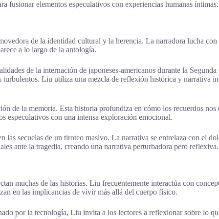
ara fusionar elementos especulativos con experiencias humanas íntimas.
dora de la identidad cultural y la herencia. La narradora lucha con lo
arece a lo largo de la antología.
alidades de la internación de japoneses-americanos durante la Segunda
urbulentos. Liu utiliza una mezcla de reflexión histórica y narrativa in
ón de la memoria. Esta historia profundiza en cómo los recuerdos nos de
os especulativos con una intensa exploración emocional.
as secuelas de un tiroteo masivo. La narrativa se entrelaza con el dol
ales ante la tragedia, creando una narrativa perturbadora pero reflexiva.
ectan muchas de las historias. Liu frecuentemente interactúa con concepto
en las implicancias de vivir más allá del cuerpo físico.
do por la tecnología, Liu invita a los lectores a reflexionar sobre lo