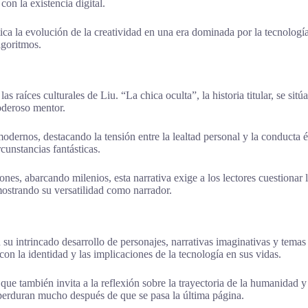
on la existencia digital.
ica la evolución de la creatividad en una era dominada por la tecnología
goritmos.
as raíces culturales de Liu. “La chica oculta”, la historia titular, se si
poderoso mentor.
dernos, destacando la tensión entre la lealtad personal y la conducta étic
cunstancias fantásticas.
es, abarcando milenios, esta narrativa exige a los lectores cuestionar l
mostrando su versatilidad como narrador.
n su intrincado desarrollo de personajes, narrativas imaginativas y tema
n la identidad y las implicaciones de la tecnología en sus vidas.
que también invita a la reflexión sobre la trayectoria de la humanidad y
perduran mucho después de que se pasa la última página.