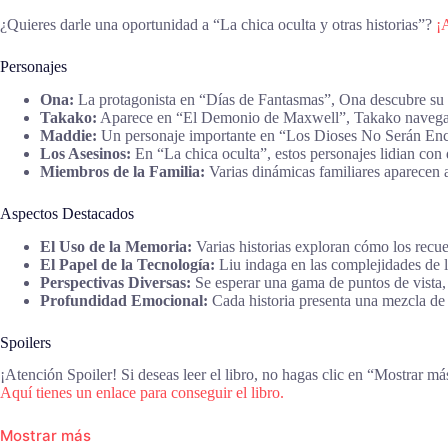
¿Quieres darle una oportunidad a “La chica oculta y otras historias”?
¡
Personajes
Ona:
La protagonista en “Días de Fantasmas”, Ona descubre su h
Takako:
Aparece en “El Demonio de Maxwell”, Takako navega por
Maddie:
Un personaje importante en “Los Dioses No Serán Encad
Los Asesinos:
En “La chica oculta”, estos personajes lidian con 
Miembros de la Familia:
Varias dinámicas familiares aparecen a 
Aspectos Destacados
El Uso de la Memoria:
Varias historias exploran cómo los recue
El Papel de la Tecnología:
Liu indaga en las complejidades de la 
Perspectivas Diversas:
Se esperar una gama de puntos de vista, d
Profundidad Emocional:
Cada historia presenta una mezcla de tr
Spoilers
¡Atención Spoiler! Si deseas leer el libro, no hagas clic en “Mostrar má
Aquí tienes un enlace para conseguir el libro.
Mostrar más