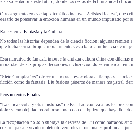
vistazo tentador a este futuro, donde los restos de la humanidad chocan c
Otro segmento en este tapiz temático incluye “Artistas Reales”, que crit
desafío de preservar la emoción humana en un mundo impulsado por al
Raíces en la Fantasía y la Cultura
No todas las historias dependen de la ciencia ficción; algunas remiten a l
que lucha con su brújula moral mientras está bajo la influencia de un 
Esta narrativa de fantasía imbuye la antigua cultura china con dilemas mo
moralidad de sus propias decisiones, incluso cuando se enmarcan en cir
“Siete Cumpleaños” ofrece una mirada evocadora al tiempo y las relacion
ficción como de fantasía, Liu fusiona géneros de manera magistral, de
Pensamientos Finales
“La chica oculta y otras historias” de Ken Liu cautiva a los lectores co
dolor y complejidad moral, resonando con cualquiera que haya lidiado co
La recopilación no solo subraya la destreza de Liu como narrador, sino 
crea un paisaje vívido repleto de verdades emocionales profundas que 