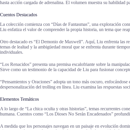
hasta acción cargada de adrenalina. El volumen muestra su habilidad p
Cuentos Destacados
La colección comienza con “Días de Fantasmas”, una exploración conmove
Liu enfatiza el valor de comprender la propia historia, un tema que reap
Otro destacado es “El Demonio de Maxwell”. Aquí, Liu enfrenta las re
temas de lealtad y la ambigüedad moral que se enfrenta durante tiempos t
individuales.
“Los Renacidos” presenta una premisa escalofriante sobre la manipulaci
Sirve como un testimonio de la capacidad de Liu para fusionar concept
“Pensamientos y Oraciones” adopta un tono más oscuro, enfocándose en l
despersonalización del trolling en línea. Liu examina las respuestas soci
Elementos Temáticos
A lo largo de “La chica oculta y otras historias”, temas recurrentes con
humana. Cuentos como “Los Dioses No Serán Encadenados” profundizan 
A medida que los personajes navegan en un paisaje en evolución domina