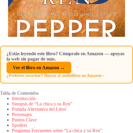
¿Estás leyendo este libro? Cómpralo en Amazon — apoyas
la web sin pagar de más.
Ver el libro en Amazon →
¿Prefieres escuchar? Buscar el audiolibro en Amazon ›
Tabla de Contenidos
Introducción
Sinopsis de “La chica y su Ren”
Portada Alternativa del Libro
Personajes
Puntos Clave
Spoilers
Preguntas Frecuentes sobre “La chica y su Ren”