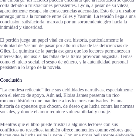
corta debido a frustraciones persistentes. Lydia, a pesar de su vileza,
aparentemente escapa sin consecuencias adecuadas. Esto deja un sabor
amargo junto a la romance entre Giles y Yasmin. La tensión llega a una
conclusión satisfactoria, marcada por un sorprendente giro hacia la
intimidad y sinceridad.
El perdón juega un papel vital en esta historia, particularmente la
voluntad de Yasmin de pasar por alto muchas de las deficiencias de
Giles. La química de la pareja asegura que los lectores permanezcan
interesados, incluso si las fallas de la trama provocan angustia. Temas
como el juicio social, el sesgo de género, y la autenticidad personal
persisten a lo largo de la novela.
Conclusión
“La condesa reticente” tiene sus debilidades narrativas, especialmente
con el elenco de apoyo. Aún así, Eloisa James presenta un rico
romance histórico que mantiene a los lectores cautivados. Es una
historia de opuestos que chocan, de deseo que lucha contra las normas
sociales, y donde el amor requiere vulnerabilidad y coraje.
Mientras que el libro puede frustrar a algunos lectores con sus
conflictos no resueltos, también ofrece momentos conmovedores que
hacen que la lucha valga la pena. Con una prosa bellamente elaborada