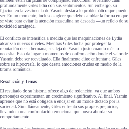
también están cargadas de complejidad emocional, revelando cuán
profundamente Giles lidia con sus sentimientos. Sin embargo, su
fijación en la vestimenta de Yasmin destaca lo problemático que puede
ser. En un momento, incluso sugiere que debe cambiar la forma en que
se viste para evitar la atención masculina no deseada —un reflejo de su
toxicidad arraigada.
El conflicto se intensifica a medida que las maquinaciones de Lydia
alcanzan nuevos niveles. Mientras Giles lucha por proteger la
reputación de su hermana, se aleja de Yasmin justo cuando más lo
necesita. Esto da lugar a momentos de confrontación donde el valor de
Yasmin debe ser reevaluado. Ella finalmente elige enfrentar a Giles
sobre su hipocresía, lo que desata emociones crudas en medio de la
broma romántica.
Resolución y Temas
El resultado de su historia ofrece algo de redención, ya que ambos
personajes experimentan un crecimiento significativo. Al final, Yasmin
aprende que no está obligada a encajar en un molde dictado por la
sociedad. Simultáneamente, Giles enfrenta sus propios prejuicios,
llevando a una confrontación emocional que busca abordar su
comportamiento.
Sin embargo, los lectores pueden encontrar que la resolución se queda