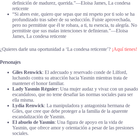
definición de madurez, querida.”―Eloisa James, La condesa
reticente
“Si abres este, quiero que sepas que mi respeto por ti solo se ha
profundizado tras saber de su seducción. Fuiste aprovechada,
pero no permitiste que él te robara, a ti, tu esencia, tu alegría. No
permitiste que sus malas intenciones te definieran.”―Eloisa
James, La condesa reticente
¿Quieres darle una oportunidad a ‘La condesa reticente’?
¡Aquí tienes!
Personajes
Giles Renwick
: El adecuado y reservado conde de Lilford,
luchando contra su atracción hacia Yasmin mientras trata de
mantener el honor familiar.
Lady Yasmin Régnier
: Una mujer audaz y vivaz con un pasado
escandaloso, que no teme desafiar las normas sociales para ser
ella misma.
Lydia Renwick
: La manipuladora y antagonista hermana de
Giles, que cree que debe proteger a la familia de la aparente
escandalización de Yasmin.
El abuelo de Yasmin
: Una figura de apoyo en la vida de
Yasmin, que ofrece amor y orientación a pesar de las presiones
sociales.