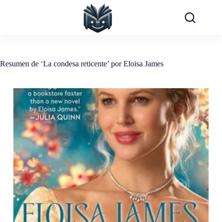
Saltar
al
contenido
Resumen de ‘La condesa reticente’ por Eloisa James