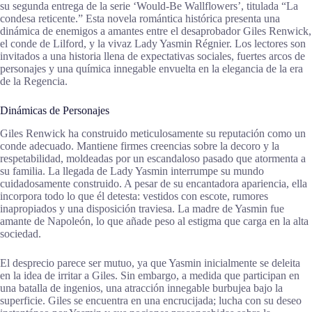
su segunda entrega de la serie ‘Would-Be Wallflowers’, titulada “La
condesa reticente.” Esta novela romántica histórica presenta una
dinámica de enemigos a amantes entre el desaprobador Giles Renwick,
el conde de Lilford, y la vivaz Lady Yasmin Régnier. Los lectores son
invitados a una historia llena de expectativas sociales, fuertes arcos de
personajes y una química innegable envuelta en la elegancia de la era
de la Regencia.
Dinámicas de Personajes
Giles Renwick ha construido meticulosamente su reputación como un
conde adecuado. Mantiene firmes creencias sobre la decoro y la
respetabilidad, moldeadas por un escandaloso pasado que atormenta a
su familia. La llegada de Lady Yasmin interrumpe su mundo
cuidadosamente construido. A pesar de su encantadora apariencia, ella
incorpora todo lo que él detesta: vestidos con escote, rumores
inapropiados y una disposición traviesa. La madre de Yasmin fue
amante de Napoleón, lo que añade peso al estigma que carga en la alta
sociedad.
El desprecio parece ser mutuo, ya que Yasmin inicialmente se deleita
en la idea de irritar a Giles. Sin embargo, a medida que participan en
una batalla de ingenios, una atracción innegable burbujea bajo la
superficie. Giles se encuentra en una encrucijada; lucha con su deseo