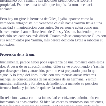
instantáneo por Yasmin y sus nociones preconcebidas sobre la
propiedad. Esto crea una tensión que impulsa la romance hacia
adelante.
Pero hay un giro: la hermana de Giles, Lydia, aparece como la
verdadera antagonista. Su venenosa celosía hacia Yasmin lleva a una
crueldad y manipulación constantes. Su personaje actúa como una
barrera entre el amor floreciente de Giles y Yasmin, haciendo que su
relación sea cada vez más difícil. Cuanto más se compromete Giles con
sus sentimientos por Yasmin, más parece decidida Lydia a sabotear su
conexión.
Progresión de la Trama
Inicialmente, parece haber poca esperanza de una romance entre estos
dos. A pesar de su atracción mutua, Giles se ve proponiendo a Yasmin
por desesperación y atracción, pero no está preparado para lo que
sigue. A lo largo del libro, lucha con sus intensas ansias mientras
maneja las consecuencias de las acciones de su hermana. Yasmin
muestra resiliencia y fortaleza, defendiendo a menudo su posición
frente a burlas y juicios de quienes la rodean.
Su relación avanza con una intensidad electrizante, culminando en
intercambios apasionados. Si bien las escenas amorosas son ardientes,