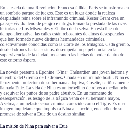
En la estela de una Revolución Francesa fallida, París se transforma en
un sombrío parque de juegos. Este es un lugar donde la realeza
despiadada reina sobre el inframundo criminal. Kester Grant crea un
paisaje vívido lleno de peligro e intriga, tomando prestada de las ricas
historias de Los Miserables y El libro de la selva. En esta línea de
tiempo alternativa, las calles están rebosantes de almas desesperadas
que han formado nueve distintas hermandades criminales,
colectivamente conocidas como la Corte de los Milagros. Cada gremio,
desde ladrones hasta asesinos, desempeña un papel crucial en la
supervivencia de la ciudad, mostrando las luchas de poder dentro de
este entorno áspero.
La novela presenta a Eponine “Nina” Thénardier, una joven ladrona y
miembro del Gremio de Ladrones. Criada en un mundo hostil, Nina es
ferozmente protectora de su hermana adoptiva, Cosette, cariñosamente
llamada Ettie. La vida de Nina es un torbellino de robos a medianoche
y esquivar los puños de su padre abusivo. En un momento de
desesperación, es testigo de la trágica venta de su hermana mayor,
Azelma, a un nefasto señor criminal conocido como el Tigre. Es una
imagen inquietante que impulsa a Nina a la acción, encendiendo su
promesa de salvar a Ettie de un destino similar.
La misión de Nina para salvar a Ettie