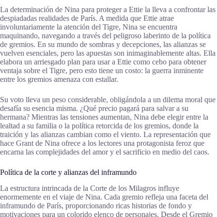
La determinación de Nina para proteger a Ettie la lleva a confrontar las
despiadadas realidades de París. A medida que Ettie atrae
involuntariamente la atención del Tigre, Nina se encuentra
maquinando, navegando a través del peligroso laberinto de la política
de gremios. En su mundo de sombras y decepciones, las alianzas se
vuelven esenciales, pero las apuestas son inimaginablemente altas. Ella
elabora un arriesgado plan para usar a Ettie como cebo para obtener
ventaja sobre el Tigre, pero esto tiene un costo: la guerra inminente
entre los gremios amenaza con estallar.
Su voto lleva un peso considerable, obligándola a un dilema moral que
desafía su esencia misma. ¿Qué precio pagará para salvar a su
hermana? Mientras las tensiones aumentan, Nina debe elegir entre la
lealtad a su familia o la política retorcida de los gremios, donde la
traición y las alianzas cambian como el viento. La representación que
hace Grant de Nina ofrece a los lectores una protagonista feroz que
encarna las complejidades del amor y el sacrificio en medio del caos.
Política de la corte y alianzas del inframundo
La estructura intrincada de la Corte de los Milagros influye
enormemente en el viaje de Nina. Cada gremio refleja una faceta del
inframundo de París, proporcionando ricas historias de fondo y
motivaciones para un colorido elenco de personajes. Desde el Gremio