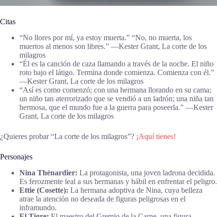
Citas
“No llores por mí, ya estoy muerta.”
“No, no muerta, los
muertos al menos son libres.” ―Kester Grant, La corte de los
milagros
“Él es la canción de caza llamando a través de la noche. El niño
roto bajo el látigo. Termina donde comienza. Comienza con él.”
―Kester Grant, La corte de los milagros
“Así es como comenzó; con una hermana llorando en su cama;
un niño tan aterrorizado que se vendió a un ladrón; una niña tan
hermosa, que el mundo fue a la guerra para poseerla.” ―Kester
Grant, La corte de los milagros
¿Quieres probar “La corte de los milagros”?
¡Aquí tienes!
Personajes
Nina Thénardier:
La protagonista, una joven ladrona decidida.
Es ferozmente leal a sus hermanas y hábil en enfrentar el peligro.
Ettie (Cosette):
La hermana adoptiva de Nina, cuya belleza
atrae la atención no deseada de figuras peligrosas en el
inframundo.
El Tigre:
El maestro del Gremio de la Carne, una figura