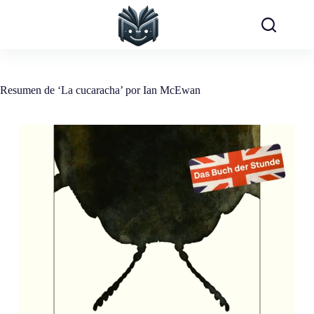
Saltar
al
contenido
Resumen de ‘La cucaracha’ por Ian McEwan