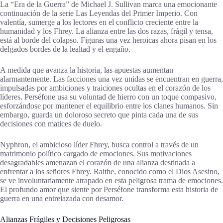
La “Era de la Guerra” de Michael J. Sullivan marca una emocionante
continuación de la serie Las Leyendas del Primer Imperio. Con
valentía, sumerge a los lectores en el conflicto creciente entre la
humanidad y los Fhrey. La alianza entre las dos razas, frágil y tensa,
está al borde del colapso. Figuras una vez heroicas ahora pisan en los
delgados bordes de la lealtad y el engaño.
A medida que avanza la historia, las apuestas aumentan
alarmantemente. Las facciones una vez unidas se encuentran en guerra,
impulsadas por ambiciones y traiciones ocultas en el corazón de los
líderes. Perséfone usa su voluntad de hierro con un toque compasivo,
esforzándose por mantener el equilibrio entre los clanes humanos. Sin
embargo, guarda un doloroso secreto que pinta cada una de sus
decisiones con matices de duelo.
Nyphron, el ambicioso líder Fhrey, busca control a través de un
matrimonio político cargado de emociones. Sus motivaciones
desagradables amenazan el corazón de una alianza destinada a
enfrentar a los señores Fhrey. Raithe, conocido como el Dios Asesino,
se ve involuntariamente atrapado en esta peligrosa trama de emociones.
El profundo amor que siente por Perséfone transforma esta historia de
guerra en una entrelazada con desamor.
Alianzas Frágiles y Decisiones Peligrosas