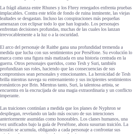
La frágil alianza entre Rhunes y los Fhrey renegados enfrenta pruebas
implacables. Contra este telón de fondo de ruina inminente, las viejas
lealtades se desgastan. Incluso las conspiraciones más pequeñas
amenazan con eclipsar todo lo que han logrado. Los personajes
enfrentan decisiones profundas, muchas de las cuales los lanzan
irrevocablemente a la luz o a la oscuridad.
El arco del personaje de Raithe gana una profundidad tremenda a
medida que lucha con sus sentimientos por Perséfone. Su evolución lo
marca como una figura más matizada en una historia centrada en la
guerra. Otros personajes queridos, como Tesh y Suri, también
profundizan sus roles, haciendo que las consecuencias de sus
compromisos sean personales y emocionantes. La heroicidad de Tesh
brilla mientras navega su entrenamiento y sus incipientes sentimientos
románticos por Brin. Mientras tanto, Suri, la talentosa artista, se
encuentra en la encrucijada de una magia extraordinaria y un conflicto
imperante.
Las traiciones continúan a medida que los planes de Nyphron se
despliegan, revelando un lado más oscuro de sus intenciones
anteriormente asumidas como honorables. Los clanes humanos, una
vez unificados bajo la guía de Perséfone, ahora susurran traición. La
tensión se acumula, obligando a cada personaje a confrontar sus