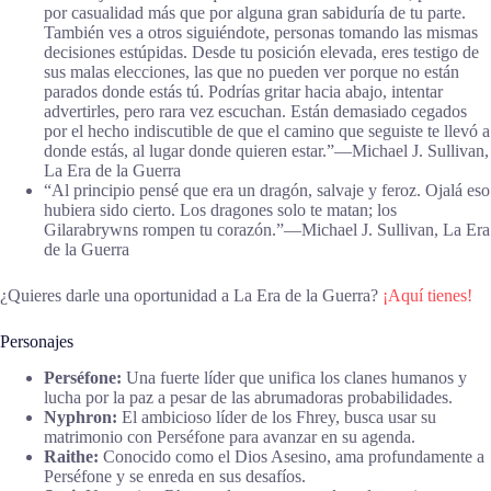
por casualidad más que por alguna gran sabiduría de tu parte.
También ves a otros siguiéndote, personas tomando las mismas
decisiones estúpidas. Desde tu posición elevada, eres testigo de
sus malas elecciones, las que no pueden ver porque no están
parados donde estás tú. Podrías gritar hacia abajo, intentar
advertirles, pero rara vez escuchan. Están demasiado cegados
por el hecho indiscutible de que el camino que seguiste te llevó a
donde estás, al lugar donde quieren estar.”―Michael J. Sullivan,
La Era de la Guerra
“Al principio pensé que era un dragón, salvaje y feroz. Ojalá eso
hubiera sido cierto. Los dragones solo te matan; los
Gilarabrywns rompen tu corazón.”―Michael J. Sullivan, La Era
de la Guerra
¿Quieres darle una oportunidad a La Era de la Guerra?
¡Aquí tienes!
Personajes
Perséfone:
Una fuerte líder que unifica los clanes humanos y
lucha por la paz a pesar de las abrumadoras probabilidades.
Nyphron:
El ambicioso líder de los Fhrey, busca usar su
matrimonio con Perséfone para avanzar en su agenda.
Raithe:
Conocido como el Dios Asesino, ama profundamente a
Perséfone y se enreda en sus desafíos.