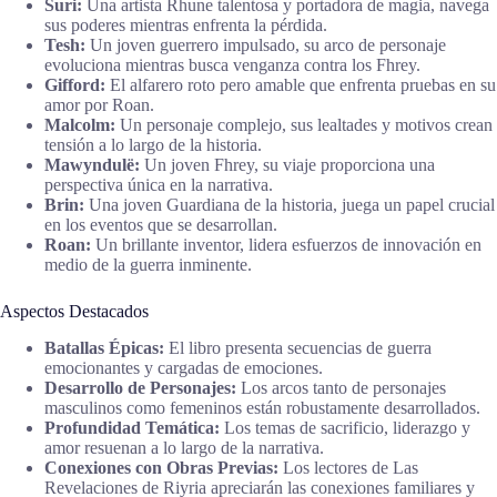
Suri:
Una artista Rhune talentosa y portadora de magia, navega
sus poderes mientras enfrenta la pérdida.
Tesh:
Un joven guerrero impulsado, su arco de personaje
evoluciona mientras busca venganza contra los Fhrey.
Gifford:
El alfarero roto pero amable que enfrenta pruebas en su
amor por Roan.
Malcolm:
Un personaje complejo, sus lealtades y motivos crean
tensión a lo largo de la historia.
Mawyndulë:
Un joven Fhrey, su viaje proporciona una
perspectiva única en la narrativa.
Brin:
Una joven Guardiana de la historia, juega un papel crucial
en los eventos que se desarrollan.
Roan:
Un brillante inventor, lidera esfuerzos de innovación en
medio de la guerra inminente.
Aspectos Destacados
Batallas Épicas:
El libro presenta secuencias de guerra
emocionantes y cargadas de emociones.
Desarrollo de Personajes:
Los arcos tanto de personajes
masculinos como femeninos están robustamente desarrollados.
Profundidad Temática:
Los temas de sacrificio, liderazgo y
amor resuenan a lo largo de la narrativa.
Conexiones con Obras Previas:
Los lectores de Las
Revelaciones de Riyria apreciarán las conexiones familiares y