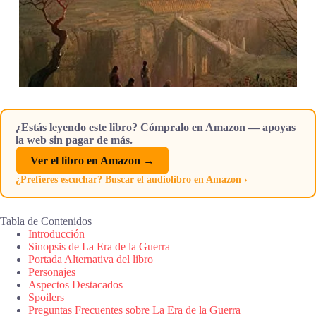
¿Estás leyendo este libro? Cómpralo en Amazon — apoyas
la web sin pagar de más.
Ver el libro en Amazon →
¿Prefieres escuchar? Buscar el audiolibro en Amazon ›
Tabla de Contenidos
Introducción
Sinopsis de La Era de la Guerra
Portada Alternativa del libro
Personajes
Aspectos Destacados
Spoilers
Preguntas Frecuentes sobre La Era de la Guerra