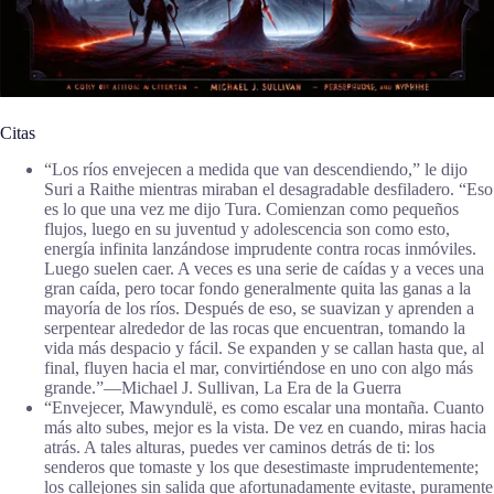
Citas
“Los ríos envejecen a medida que van descendiendo,” le dijo
Suri a Raithe mientras miraban el desagradable desfiladero. “Eso
es lo que una vez me dijo Tura. Comienzan como pequeños
flujos, luego en su juventud y adolescencia son como esto,
energía infinita lanzándose imprudente contra rocas inmóviles.
Luego suelen caer. A veces es una serie de caídas y a veces una
gran caída, pero tocar fondo generalmente quita las ganas a la
mayoría de los ríos. Después de eso, se suavizan y aprenden a
serpentear alrededor de las rocas que encuentran, tomando la
vida más despacio y fácil. Se expanden y se callan hasta que, al
final, fluyen hacia el mar, convirtiéndose en uno con algo más
grande.”―Michael J. Sullivan, La Era de la Guerra
“Envejecer, Mawyndulë, es como escalar una montaña. Cuanto
más alto subes, mejor es la vista. De vez en cuando, miras hacia
atrás. A tales alturas, puedes ver caminos detrás de ti: los
senderos que tomaste y los que desestimaste imprudentemente;
los callejones sin salida que afortunadamente evitaste, puramente