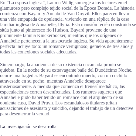
En “La esposa inglesa”, Lauren Willig sumerge a los lectores en el
glamuroso pero complejo tejido social de la Época Dorada. La historia
comienza con Bayard y Annabelle Van Duyvil. Ellos parecen llevar
una vida empapada de opulencia, viviendo en una réplica de la casa
familiar inglesa de Annabelle, Illyria. Esta mansión recién construida se
sitúa junto al pintoresco río Hudson. Bayard proviene de una
prominente familia Knickerbocker, mientras que los orígenes de
Annabelle pertenecen a la aristocracia inglesa. Su vida aparentemente
perfecta incluye todo: un romance vertiginoso, gemelos de tres años y
todas las conexiones sociales adecuadas.
Sin embargo, la apariencia de su existencia encantada pronto se
quiebra. En la noche de su extravagante baile del Duodécimo Noche,
ocurre una tragedia. Bayard es encontrado muerto, con un cuchillo
atravesado en su pecho, mientras Annabelle desaparece
misteriosamente. A medida que comienza el frenesí mediático, las
especulaciones corren desenfrenadas. Los rumores sugieren que
Annabelle pudo haber tenido un romance con el arquitecto de su
opulenta casa, David Pruyn. Los escandalosos titulares gritan
acusaciones de asesinato y suicidio, dejando el trabajo de un detective
para desenterrar la verdad.
La investigación se desarrolla