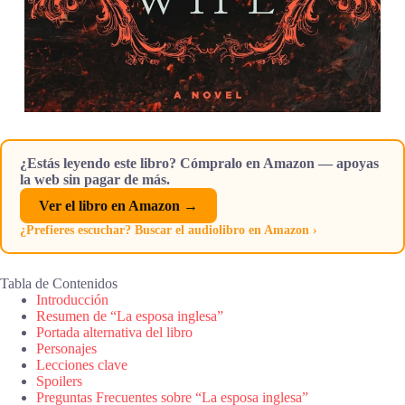
¿Estás leyendo este libro? Cómpralo en Amazon — apoyas
la web sin pagar de más.
Ver el libro en Amazon →
¿Prefieres escuchar? Buscar el audiolibro en Amazon ›
Tabla de Contenidos
Introducción
Resumen de “La esposa inglesa”
Portada alternativa del libro
Personajes
Lecciones clave
Spoilers
Preguntas Frecuentes sobre “La esposa inglesa”