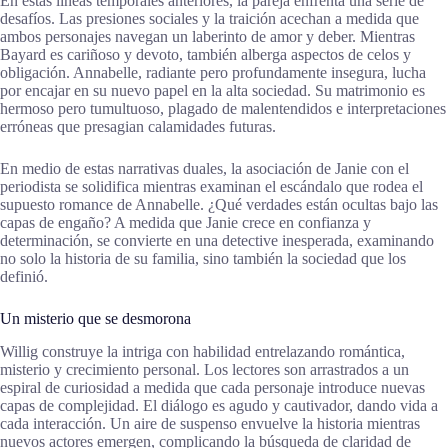
En estas líneas temporales anteriores, la pareja enfrenta una serie de
desafíos. Las presiones sociales y la traición acechan a medida que
ambos personajes navegan un laberinto de amor y deber. Mientras
Bayard es cariñoso y devoto, también alberga aspectos de celos y
obligación. Annabelle, radiante pero profundamente insegura, lucha
por encajar en su nuevo papel en la alta sociedad. Su matrimonio es
hermoso pero tumultuoso, plagado de malentendidos e interpretaciones
erróneas que presagian calamidades futuras.
En medio de estas narrativas duales, la asociación de Janie con el
periodista se solidifica mientras examinan el escándalo que rodea el
supuesto romance de Annabelle. ¿Qué verdades están ocultas bajo las
capas de engaño? A medida que Janie crece en confianza y
determinación, se convierte en una detective inesperada, examinando
no solo la historia de su familia, sino también la sociedad que los
definió.
Un misterio que se desmorona
Willig construye la intriga con habilidad entrelazando romántica,
misterio y crecimiento personal. Los lectores son arrastrados a un
espiral de curiosidad a medida que cada personaje introduce nuevas
capas de complejidad. El diálogo es agudo y cautivador, dando vida a
cada interacción. Un aire de suspenso envuelve la historia mientras
nuevos actores emergen, complicando la búsqueda de claridad de