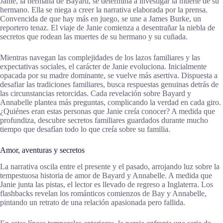
Janie, la hermana de Bayard, se determina a investigar la muerte de su
hermano. Ella se niega a creer la narrativa elaborada por la prensa.
Convencida de que hay más en juego, se une a James Burke, un
reportero tenaz. El viaje de Janie comienza a desentrañar la niebla de
secretos que rodean las muertes de su hermano y su cuñada.
Mientras navegan las complejidades de los lazos familiares y las
expectativas sociales, el carácter de Janie evoluciona. Inicialmente
opacada por su madre dominante, se vuelve más asertiva. Dispuesta a
desafiar las tradiciones familiares, busca respuestas genuinas detrás de
las circunstancias retorcidas. Cada revelación sobre Bayard y
Annabelle plantea más preguntas, complicando la verdad en cada giro.
¿Quiénes eran estas personas que Janie creía conocer? A medida que
profundiza, descubre secretos familiares guardados durante mucho
tiempo que desafían todo lo que creía sobre su familia.
Amor, aventuras y secretos
La narrativa oscila entre el presente y el pasado, arrojando luz sobre la
tempestuosa historia de amor de Bayard y Annabelle. A medida que
Janie junta las pistas, el lector es llevado de regreso a Inglaterra. Los
flashbacks revelan los románticos comienzos de Bay y Annabelle,
pintando un retrato de una relación apasionada pero fallida.