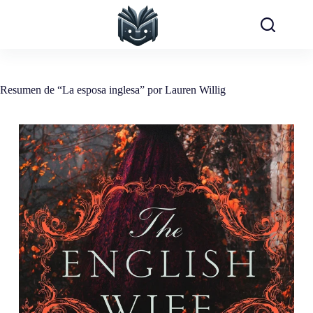
Saltar
al
contenido
Resumen de “La esposa inglesa” por Lauren Willig