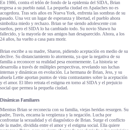
En 1986, contra el telón de fondo de la epidemia del SIDA, Brian
regresa a su pueblo natal. La pequeña ciudad en Apalaches no es
acogedora. Tras seis años en Nueva York, enfrenta las sombras de su
pasado. Una vez un lugar de esperanza y libertad, el pueblo ahora
simboliza miedo y rechazo. Brian se fue siendo adolescente con
sueños, pero el SIDA lo ha cambiado todo. Su novio Shawn ha
fallecido, y la mayoría de sus amigos han desaparecido. Ahora, a los
24 años, ha vuelto a casa para morir.
Brian escribe a su madre, Sharon, pidiendo aceptación en medio de su
declive. Su distanciamiento lo atormenta, ya que la negativa de su
familia a reconocer su realidad pesa enormemente. La historia se
desarrolla a través de múltiples perspectivas, revelando sus luchas
internas y dinámicas en evolución. La hermana de Brian, Jess, y su
abuela Lettie aportan puntos de vista contrastantes sobre la aceptación
y el amor. El libro retrata el estigma en torno al SIDA y el prejuicio
social que permea la pequeña ciudad.
Dinámicas Familiares
Mientras Brian se reconecta con su familia, viejas heridas resurgen. Su
padre, Travis, encarna la vergüenza y la negación. Lucha por
confrontar la sexualidad y el diagnóstico de Brian. Surge el conflicto
de la madre, dividida entre el amor y el estigma social. Ella quiere