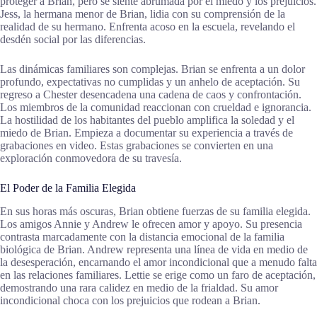
proteger a Brian, pero se siente abrumada por el miedo y los prejuicios.
Jess, la hermana menor de Brian, lidia con su comprensión de la
realidad de su hermano. Enfrenta acoso en la escuela, revelando el
desdén social por las diferencias.
Las dinámicas familiares son complejas. Brian se enfrenta a un dolor
profundo, expectativas no cumplidas y un anhelo de aceptación. Su
regreso a Chester desencadena una cadena de caos y confrontación.
Los miembros de la comunidad reaccionan con crueldad e ignorancia.
La hostilidad de los habitantes del pueblo amplifica la soledad y el
miedo de Brian. Empieza a documentar su experiencia a través de
grabaciones en video. Estas grabaciones se convierten en una
exploración conmovedora de su travesía.
El Poder de la Familia Elegida
En sus horas más oscuras, Brian obtiene fuerzas de su familia elegida.
Los amigos Annie y Andrew le ofrecen amor y apoyo. Su presencia
contrasta marcadamente con la distancia emocional de la familia
biológica de Brian. Andrew representa una línea de vida en medio de
la desesperación, encarnando el amor incondicional que a menudo falta
en las relaciones familiares. Lettie se erige como un faro de aceptación,
demostrando una rara calidez en medio de la frialdad. Su amor
incondicional choca con los prejuicios que rodean a Brian.