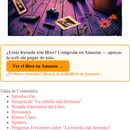
¿Estás leyendo este libro? Cómpralo en Amazon — apoyas
la web sin pagar de más.
Ver el libro en Amazon →
¿Prefieres escuchar? Buscar el audiolibro en Amazon ›
Tabla de Contenidos
Introducción
Sinopsis de “La estrella más hermosa”
Portada Alternativa del Libro
Personajes
Puntos Clave
Spoilers
Preguntas Frecuentes sobre “La estrella más hermosa”