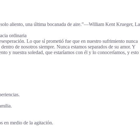
un solo aliento, una última bocanada de aire.”―William Kent Krueger, La
acia ordinaria
esesperación. Lo que sí prometió fue que en nuestro sufrimiento nunca
 y dentro de nosotros siempre. Nunca estamos separados de su amor. Y
ento y nuestra soledad, que estaríamos con él y lo conoceríamos, y esto
periencias.
amilia.
 en medio de la agitación.