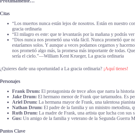
Próximamente…
Citas
“Los muertos nunca están lejos de nosotros. Están en nuestro cor
gracia ordinaria
“El milagro es este: que te levantarás por la mañana y podrás v
“Dios nunca nos prometió una vida fácil. Nunca prometió que no 
estaríamos solos. Y aunque a veces podamos cegarnos y hacernos 
nos prometió algo más, la promesa más importante de todas. Que h
sería el cielo.”―William Kent Krueger, La gracia ordinaria
¿Quieres darle una oportunidad a La gracia ordinaria?
¡Aquí tienes!
Personajes
Frank Drum:
El protagonista de trece años que narra la histori
Jake Drum:
El hermano menor de Frank que tartamudea. Es perce
Ariel Drum:
La hermana mayor de Frank, una talentosa pianista de
Nathan Drum:
El padre de la familia y un ministro metodista, q
Ruth Drum:
La madre de Frank, una artista que lucha con sus 
Gus:
Un amigo de la familia y veterano de la Segunda Guerra Mu
Puntos Clave