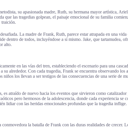
metodista, su apasionada madre, Ruth, su hermana mayor artística, Ari
 que las tragedias golpean, el paisaje emocional de su familia comienza
traición.
safiada. La madre de Frank, Ruth, parece estar atrapada en una vida que
side dentro de todos, incluyéndose a sí mismo. Jake, que tartamudea, o
r alto.
icamente en las vías del tren, estableciendo el escenario para una casc
 a su alrededor. Con cada tragedia, Frank se encuentra observando los
s niños los llevan a ser testigos de las consecuencias de una serie de 
 es atraído de nuevo hacia los eventos que sirvieron como catalizador p
óticos pero hermosos de la adolescencia, donde cada experiencia se con
ién lidiar con las heridas emocionales profundas que la tragedia inflige.
a conmovedora la batalla de Frank con las duras realidades de crecer. L