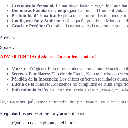
Crecimiento Personal:
La narrativa ilustra el viaje de Frank hac
Dinámicas Familiares Complejas:
La familia Drum enfrenta la 
Profundidad Temática:
Explora temas profundos de muerte, trai
Configuración y Ambiente:
El pequeño pueblo de Minnesota de 
Gracia y Perdón:
Central en la narrativa es la noción de que la g
Spoilers
Spoiler:
ADVERTENCIA: ¡Esta sección contiene spoilers!
Muertes Trágicas:
El verano comienza con la muerte accidental 
Secretos Familiares:
El padre de Frank, Nathan, lucha con secr
Pérdida de la Inocencia:
Los chicos enfrentan realidades duras
Lucha de la Madre:
Los sueños no cumplidos de Ruth amplifican
Enfrentando la Fe:
La narrativa revela a varios personajes luch
Déjanos saber qué piensas sobre este libro y el resumen en la sección de
Preguntas Frecuentes sobre La gracia ordinaria
¿Qué temas se exploran en el libro?