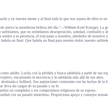
azón y en nuestra mente y al final todo lo que nos separa de ellos es 
er de nuevo la asombrosa belleza del día.”―William Kent Krueger, La gr
sufriríamos, que no sentiríamos desesperación, soledad, confusión y d
sordos a su presencia, él está junto a nosotros, alrededor de nosotros
abría un final. Que habría un final para nuestro dolor, nuestro sufrimi
a como adulto. Lucha con la pérdida y busca sabiduría a partir de sus ex
ptivo, encarnando la inocencia y la sabiduría más allá de sus años.
stinada a Juilliard. Sus aspiraciones contrastan con las luchas de la f
ue lleva las cargas de su pasado y su fe.
sueños no cumplidos y los compromisos religiosos de su esposo.
ndial con un pasado misterioso. Proporciona apoyo y consejos sensatos