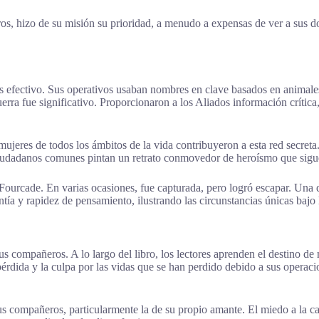
igros, hizo de su misión su prioridad, a menudo a expensas de ver a sus 
más efectivo. Sus operativos usaban nombres en clave basados en animal
erra fue significativo. Proporcionaron a los Aliados información crítica
mujeres de todos los ámbitos de la vida contribuyeron a esta red secret
 ciudadanos comunes pintan un retrato conmovedor de heroísmo que sigu
ourcade. En varias ocasiones, fue capturada, pero logró escapar. Una d
entía y rapidez de pensamiento, ilustrando las circunstancias únicas bajo
sus compañeros. A lo largo del libro, los lectores aprenden el destino d
érdida y la culpa por las vidas que se han perdido debido a sus operaci
sus compañeros, particularmente la de su propio amante. El miedo a la c