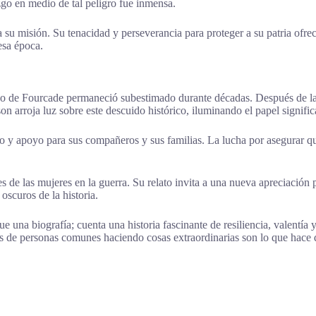
zgo en medio de tal peligro fue inmensa.
 su misión. Su tenacidad y perseverancia para proteger a su patria ofre
esa época.
egado de Fourcade permaneció subestimado durante décadas. Después de 
 arroja luz sobre este descuido histórico, iluminando el papel significa
to y apoyo para sus compañeros y sus familias. La lucha por asegurar q
 de las mujeres en la guerra. Su relato invita a una nueva apreciación 
oscuros de la historia.
a biografía; cuenta una historia fascinante de resiliencia, valentía y 
ias de personas comunes haciendo cosas extraordinarias son lo que hace qu