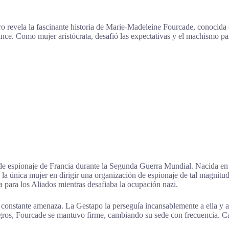
ro revela la fascinante historia de Marie-Madeleine Fourcade, conoci
ce. Como mujer aristócrata, desafió las expectativas y el machismo para 
 de espionaje de Francia durante la Segunda Guerra Mundial. Nacida en
en la única mujer en dirigir una organización de espionaje de tal magni
a para los Aliados mientras desafiaba la ocupación nazi.
constante amenaza. La Gestapo la perseguía incansablemente a ella y a 
igros, Fourcade se mantuvo firme, cambiando su sede con frecuencia. C