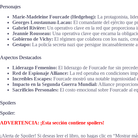
Personajes
Marie-Madeleine Fourcade (Hedgehog):
La protagonista, lide
Georges Loustaunau-Lacau:
El comandante del ejército que pr
Gabriel Rivière:
Un operativo clave en la red que proporciona in
Jeannie Rousseau:
Una operativa clave que encarna la obligación
Gobierno de Vichy:
El régimen que colabora con los nazis, crean
Gestapo:
La policía secreta nazi que persigue incansablemente a
Aspectos Destacados
Liderazgo Femenino:
El liderazgo de Fourcade fue sin preceden
Red de Espionaje Alliance:
La red operaba en condiciones impo
Increíbles Escapes:
Fourcade mostró una notable ingeniosidad en
Impacto en la Segunda Guerra Mundial:
Alliance proporcionó 
Sacrificios Personales:
El costo emocional sobre Fourcade al equi
Spoilers
Spoiler:
ADVERTENCIA: ¡Esta sección contiene spoilers!
¡Alerta de Spoiler! Si deseas leer el libro, no hagas clic en “Mostrar má