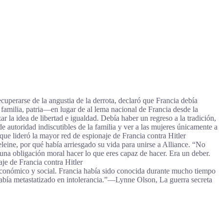
ecuperarse de la angustia de la derrota, declaró que Francia debía
amilia, patria—en lugar de al lema nacional de Francia desde la
 la idea de libertad e igualdad. Debía haber un regreso a la tradición,
de autoridad indiscutibles de la familia y ver a las mujeres únicamente a
e lideró la mayor red de espionaje de Francia contra Hitler
eine, por qué había arriesgado su vida para unirse a Alliance. “No
una obligación moral hacer lo que eres capaz de hacer. Era un deber.
e de Francia contra Hitler
económico y social. Francia había sido conocida durante mucho tiempo
d había metastatizado en intolerancia.”―Lynne Olson, La guerra secreta