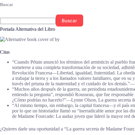
Buscar
Buscar
Portada Alternativa del Libro
Citas
“Cuando Pétain anunció los términos del armisticio al pueblo franc
someterse a una completa transformación de su sociedad, adhirié
Revolución Francesa—Libertad, igualdad, fraternidad. La obedienci
a trabajar la tierra y a los llamados valores familiares, que en s
través del prisma de la maternidad y el cuidado de los demás.”
“Muchos años después de la guerra, un periodista estadounidense
entiendo la pregunta”, respondió Rousseau, que fue responsable d
¿Cómo podrías no hacerlo?”―Lynne Olson, La guerra secreta de 
“Al mismo tiempo, sin embargo, la capital francesa—y el país e
por lo que un historiador llamó su “inerradicable amor por las di
de Madame Fourcade: La audaz joven que lideró la mayor red de 
¿Quieres darle una oportunidad a “La guerra secreta de Madame Four