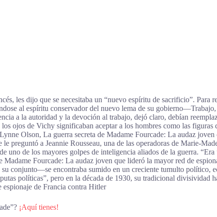
és, les dijo que se necesitaba un “nuevo espíritu de sacrificio”. Para r
ndose al espíritu conservador del nuevo lema de su gobierno—Trabajo, f
a a la autoridad y la devoción al trabajo, dejó claro, debían reemplazar
u y los ojos de Vichy significaban aceptar a los hombres como las figuras 
―Lynne Olson, La guerra secreta de Madame Fourcade: La audaz joven qu
 le preguntó a Jeannie Rousseau, una de las operadoras de Marie-Madel
e uno de los mayores golpes de inteligencia aliados de la guerra. “Era 
Madame Fourcade: La audaz joven que lideró la mayor red de espionaj
n su conjunto—se encontraba sumido en un creciente tumulto político, 
sputas políticas”, pero en la década de 1930, su tradicional divisivida
espionaje de Francia contra Hitler
cade”?
¡Aquí tienes!