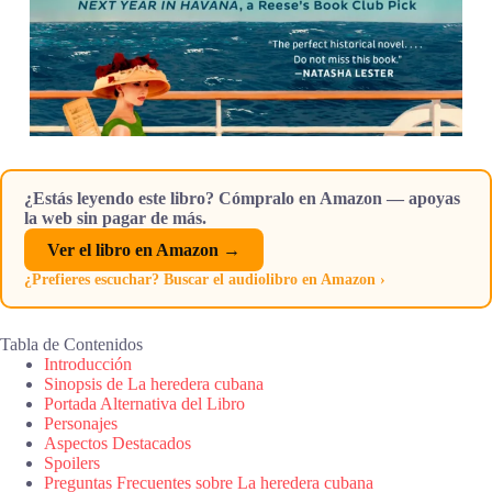
¿Estás leyendo este libro? Cómpralo en Amazon — apoyas
la web sin pagar de más.
Ver el libro en Amazon →
¿Prefieres escuchar? Buscar el audiolibro en Amazon ›
Tabla de Contenidos
Introducción
Sinopsis de La heredera cubana
Portada Alternativa del Libro
Personajes
Aspectos Destacados
Spoilers
Preguntas Frecuentes sobre La heredera cubana