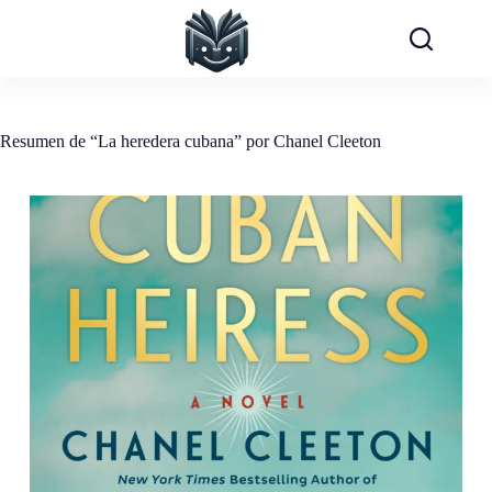
Saltar
al
contenido
Resumen de “La heredera cubana” por Chanel Cleeton