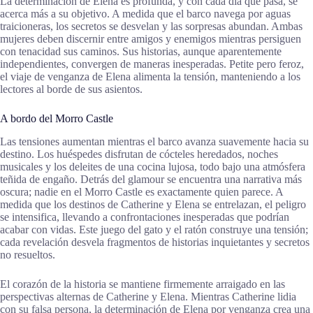
La determinación de Elena es profunda, y con cada día que pasa, se
acerca más a su objetivo. A medida que el barco navega por aguas
traicioneras, los secretos se desvelan y las sorpresas abundan. Ambas
mujeres deben discernir entre amigos y enemigos mientras persiguen
con tenacidad sus caminos. Sus historias, aunque aparentemente
independientes, convergen de maneras inesperadas. Petite pero feroz,
el viaje de venganza de Elena alimenta la tensión, manteniendo a los
lectores al borde de sus asientos.
A bordo del Morro Castle
Las tensiones aumentan mientras el barco avanza suavemente hacia su
destino. Los huéspedes disfrutan de cócteles heredados, noches
musicales y los deleites de una cocina lujosa, todo bajo una atmósfera
teñida de engaño. Detrás del glamour se encuentra una narrativa más
oscura; nadie en el Morro Castle es exactamente quien parece. A
medida que los destinos de Catherine y Elena se entrelazan, el peligro
se intensifica, llevando a confrontaciones inesperadas que podrían
acabar con vidas. Este juego del gato y el ratón construye una tensión;
cada revelación desvela fragmentos de historias inquietantes y secretos
no resueltos.
El corazón de la historia se mantiene firmemente arraigado en las
perspectivas alternas de Catherine y Elena. Mientras Catherine lidia
con su falsa persona, la determinación de Elena por venganza crea una