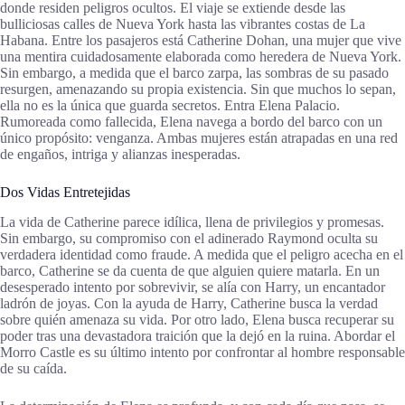
donde residen peligros ocultos. El viaje se extiende desde las
bulliciosas calles de Nueva York hasta las vibrantes costas de La
Habana. Entre los pasajeros está Catherine Dohan, una mujer que vive
una mentira cuidadosamente elaborada como heredera de Nueva York.
Sin embargo, a medida que el barco zarpa, las sombras de su pasado
resurgen, amenazando su propia existencia. Sin que muchos lo sepan,
ella no es la única que guarda secretos. Entra Elena Palacio.
Rumoreada como fallecida, Elena navega a bordo del barco con un
único propósito: venganza. Ambas mujeres están atrapadas en una red
de engaños, intriga y alianzas inesperadas.
Dos Vidas Entretejidas
La vida de Catherine parece idílica, llena de privilegios y promesas.
Sin embargo, su compromiso con el adinerado Raymond oculta su
verdadera identidad como fraude. A medida que el peligro acecha en el
barco, Catherine se da cuenta de que alguien quiere matarla. En un
desesperado intento por sobrevivir, se alía con Harry, un encantador
ladrón de joyas. Con la ayuda de Harry, Catherine busca la verdad
sobre quién amenaza su vida. Por otro lado, Elena busca recuperar su
poder tras una devastadora traición que la dejó en la ruina. Abordar el
Morro Castle es su último intento por confrontar al hombre responsable
de su caída.