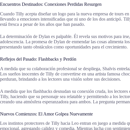
Encuentros Destinados: Conexiones Perdidas Resurgen
Cuando Tilly acepta diseñar un logo para la nueva empresa de tours en
llevando a emociones intensificadas que ni uno de los dos anticipó. T
está fresca a pesar de los años que han pasado.
La determinación de Dylan es palpable. Él revela sus motivos para irse
adolescencia. La promesa de Dylan de enmendar las cosas alimenta los s
presentando tanto obstáculos como oportunidades para el crecimiento.
Reflejos del Pasado: Flashbacks y Perdón
A medida que su colaboración profesional se despliega, Shalvis entrel
Los sueños inocentes de Tilly de convertirse en una artista famosa choc
perduran, brindando a los lectores una visión sobre sus decisiones.
A medida que los flashbacks desnudan su conexión cruda, los lectores e
Tilly, haciendo que su personaje sea relatable y permitiendo a los lect
creando una atmósfera esperanzadora para ambos. La pregunta permanece
Nuevos Comienzos: El Amor Golpea Nuevamente
Los instintos protectores de Tilly hacia Leo entran en juego a medida 
emocional, agregando calidez y comedia. Mientras lucha con sentimiento