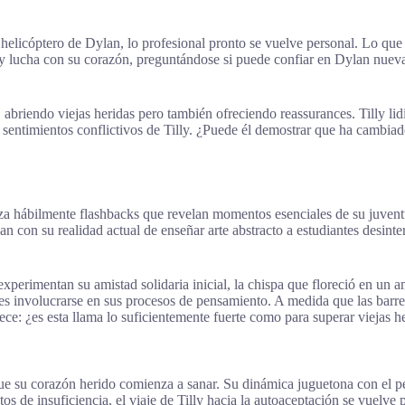
 helicóptero de Dylan, lo profesional pronto se vuelve personal. Lo qu
illy lucha con su corazón, preguntándose si puede confiar en Dylan nu
, abriendo viejas heridas pero también ofreciendo reassurances. Tilly l
entimientos conflictivos de Tilly. ¿Puede él demostrar que ha cambiado
aza hábilmente flashbacks que revelan momentos esenciales de su juven
an con su realidad actual de enseñar arte abstracto a estudiantes desint
xperimentan su amistad solidaria inicial, la chispa que floreció en un 
ores involucrarse en sus procesos de pensamiento. A medida que las barr
: ¿es esta llama lo suficientemente fuerte como para superar viejas h
que su corazón herido comienza a sanar. Su dinámica juguetona con el p
s de insuficiencia, el viaje de Tilly hacia la autoaceptación se vuelve