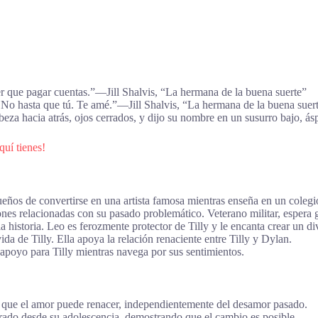
ner que pagar cuentas.”―Jill Shalvis, “La hermana de la buena suerte”
 No hasta que tú. Te amé.”―Jill Shalvis, “La hermana de la buena suer
abeza hacia atrás, ojos cerrados, y dijo su nombre en un susurro bajo, á
quí tienes!
ños de convertirse en una artista famosa mientras enseña en un colegio
nes relacionadas con su pasado problemático. Veterano militar, espera 
 historia. Leo es ferozmente protector de Tilly y le encanta crear un di
da de Tilly. Ella apoya la relación renaciente entre Tilly y Dylan.
poyo para Tilly mientras navega por sus sentimientos.
a que el amor puede renacer, independientemente del desamor pasado.
do desde su adolescencia, demostrando que el cambio es posible.