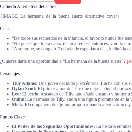
Cubierta Alternativa del Libro
{IMAGE_La_hermana_de_la_buena_suerte_alternative_cover}
Citas
“De todos sus recuerdos de la infancia, el favorito nunca fue te
“No pensé que fuera capaz de amar en ese entonces, y no lo era.
“A su toque, se congeló. Todavía de espaldas a ella, inclinó la c
¿Quieres darle una oportunidad a “La hermana de la buena suerte”?
¡A
Personajes
Tilly Adams:
Una joven decidida y excéntrica. Lucha con sus sue
Dylan Scott:
El primer amor de Tilly que dejó la ciudad por razo
Leo:
El perrito rescatado de Tilly, que añade encanto y humor a la
Quinn:
La hermana de Tilly, ahora una figura prominente en la vi
Mick:
El compañero de Quinn, proporcionando alivio cómico y a
Puntos Clave
El Poder de las Segundas Oportunidades:
La historia enfatiz
Crecimiento de Personajes:
Tanto Tilly como Dylan han madura