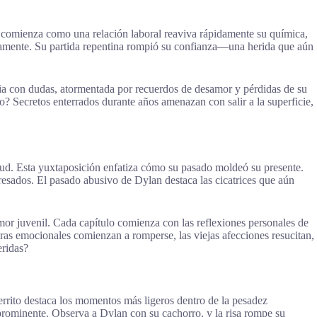
e comienza como una relación laboral reaviva rápidamente su química,
evamente. Su partida repentina rompió su confianza—una herida que aún
idia con dudas, atormentada por recuerdos de desamor y pérdidas de su
? Secretos enterrados durante años amenazan con salir a la superficie,
tud. Esta yuxtaposición enfatiza cómo su pasado moldeó su presente.
eresados. El pasado abusivo de Dylan destaca las cicatrices que aún
amor juvenil. Cada capítulo comienza con las reflexiones personales de
eras emocionales comienzan a romperse, las viejas afecciones resucitan,
eridas?
errito destaca los momentos más ligeros dentro de la pesadez
 prominente. Observa a Dylan con su cachorro, y la risa rompe su