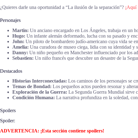
¿Quieres darle una oportunidad a “La ilusión de la separación”?
¡Aquí 
Personajes
Martin:
Un anciano encargado en Los Ángeles, trabaja en un hog
Hugo:
Un infante alemán deformado, lucha con su pasado y encu
John:
Un piloto de bombardero judío-americano cuya vida se entr
Amelia:
Una curadora de museo ciega, lidia con su identidad y su
Danny:
Un niño pequeño en Manchester influenciado por los adu
Sebastien:
Un niño francés que descubre un desastre de la Segu
Destacados
Historias Interconectadas:
Los caminos de los personajes se cr
Temas de Bondad:
Los pequeños actos pueden resonar y alterar
Exploración de la Guerra:
La Segunda Guerra Mundial sirve com
Condición Humana:
La narrativa profundiza en la soledad, con
Spoilers
Spoiler:
ADVERTENCIA: ¡Esta sección contiene spoilers!