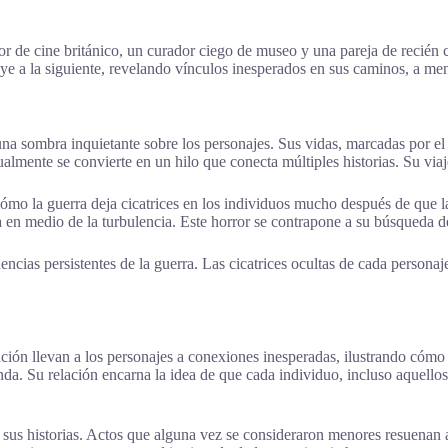
ctor de cine británico, un curador ciego de museo y una pareja de recié
luye a la siguiente, revelando vínculos inesperados en sus caminos, a m
a sombra inquietante sobre los personajes. Sus vidas, marcadas por el t
almente se convierte en un hilo que conecta múltiples historias. Su via
e cómo la guerra deja cicatrices en los individuos mucho después de que
a en medio de la turbulencia. Este horror se contrapone a su búsqueda 
cias persistentes de la guerra. Las cicatrices ocultas de cada person
ión llevan a los personajes a conexiones inesperadas, ilustrando cómo 
. Su relación encarna la idea de que cada individuo, incluso aquellos qu
e sus historias. Actos que alguna vez se consideraron menores resuenan a