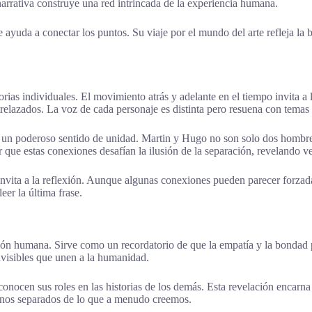
narrativa construye una red intrincada de la experiencia humana.
ayuda a conectar los puntos. Su viaje por el mundo del arte refleja la b
torias individuales. El movimiento atrás y adelante en el tiempo invita
ntrelazados. La voz de cada personaje es distinta pero resuena con tem
o un poderoso sentido de unidad. Martin y Hugo no son solo dos hombre
r que estas conexiones desafían la ilusión de la separación, revelando 
invita a la reflexión. Aunque algunas conexiones pueden parecer forzad
er la última frase.
ión humana. Sirve como un recordatorio de que la empatía y la bondad p
invisibles que unen a la humanidad.
onocen sus roles en las historias de los demás. Esta revelación encarna
menos separados de lo que a menudo creemos.