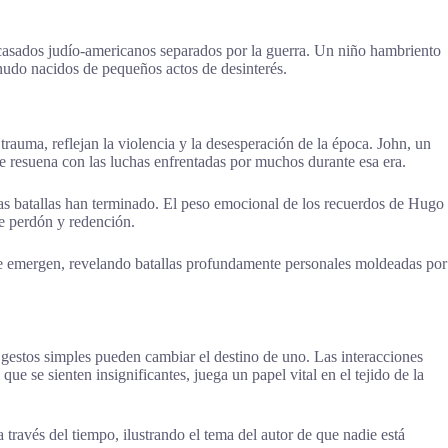
n casados judío-americanos separados por la guerra. Un niño hambriento
enudo nacidos de pequeños actos de desinterés.
rauma, reflejan la violencia y la desesperación de la época. John, un
je resuena con las luchas enfrentadas por muchos durante esa era.
 las batallas han terminado. El peso emocional de los recuerdos de Hugo
de perdón y redención.
aje emergen, revelando batallas profundamente personales moldeadas por
gestos simples pueden cambiar el destino de uno. Las interacciones
e se sienten insignificantes, juega un papel vital en el tejido de la
 través del tiempo, ilustrando el tema del autor de que nadie está