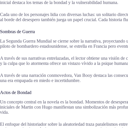
inicial destaca los temas de la bondad y la vulnerabilidad humana.
Cada uno de los personajes lidia con diversas luchas: un solitario dire
al borde del desespero también juega un papel crucial. Cada historia f
Sombras de Guerra
La Segunda Guerra Mundial se cierne sobre la narrativa, proyectando un
piloto de bombardero estadounidense, se estrella en Francia pero eventu
A través de sus narrativas entrelazadas, el lector obtiene una visión d
y la culpa que lo atormenta ofrece un vistazo vívido a la psique human
A través de una narración conmovedora, Van Booy destaca las consecuen
una era empapada en miedo e incertidumbre.
Actos de Bondad
Un concepto central en la novela es la bondad. Momentos de desesperac
iniciales de Martin con Hugo manifiestan una simbolización más profunda
vida.
El enfoque del historiador sobre la aleatoriedad traza paralelismos entr