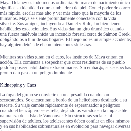
Maya Delaney es todo menos ordinaria. Su marca de nacimiento única
significa su identidad como cambiadora de piel. Con el poder de correr
más rápido, escalar más alto y ver más claro que la mayoría de los
humanos, Maya se siente profundamente conectada con la vida
silvestre. Sus amigos, incluyendo a Daniel y Rafe, también tienen
habilidades excepcionales. Sus vidas dan un giro dramático cuando
una fuerza malévola inicia un incendio forestal cerca de Salmon Creek,
obligándolos a huir de sus hogares. El fuego no es un simple accidente;
hay alguien detrás de él con intenciones siniestras.
Mientras sus vidas giran en el caos, los instintos de Maya entran en
acción. Ella comienza a sospechar que otros residentes de su pueblo
podrían poseer habilidades extraordinarias. Sin embargo, sus sospechas
pronto dan paso a un peligro inminente.
Kidnapping y Caos
La fuga del grupo se convierte en una pesadilla cuando son
secuestrados. Se encuentran a bordo de un helicóptero destinado a su
rescate. Su viaje cambia rápidamente de esperanzador a peligroso
cuando el helicóptero se estrella, dejándolos varados en la implacable
naturaleza de la Isla de Vancouver. Sin estructuras sociales ni
supervisión de adultos, los adolescentes deben confiar en ellos mismos
y en sus habilidades sobrenaturales en evolución para navegar diversas