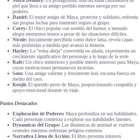
Maya Delaney:
La protagonista, una decidida cambiadora de
piel que llora a su amigo perdido mientras navega por sus
poderes.
Daniel:
El mejor amigo de Maya, protector y solidario, enfrenta
sus propias luchas para mantener seguro al grupo.
Corey:
El chico popular con sentido del humor, a menudo
alegra momentos tensos a pesar de las situaciones difíciles.
Nicole:
Inicialmente percibida como dulce falsa, revela capas
más profundas a medida que avanza la historia.
Hayley:
La “reina abeja” convertida en aliada, experimenta un
crecimiento significativo del personaje a lo largo de la serie.
Rafe:
Un chico misterioso y posible interés amoroso para Maya,
cuyas motivaciones permanecen inciertas.
Sam:
Una amiga valiente y ferozmente leal, encarna fuerza en
medio del caos.
Kenjii:
El querido perro de Maya, proporcionando compañía y
apoyo emocional durante su viaje.
Puntos Destacados
Exploración de Poderes:
Maya profundiza en sus habilidades.
Cada personaje comienza a explorar sus habilidades latentes.
Dynamicas del Grupo:
Las dinámicas de amistad se vuelven
centrales mientras enfrentan peligros externos.
Narrativa Llena de Acción:
El libro presenta intensos