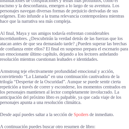
Insinuaciones de conspiraciones y temas más profundos, como el
racismo y la desconfianza, emergen a lo largo de su aventura. Los
personajes navegan diversas formas de prejuicio derivadas de sus
orígenes. Esto infunde a la trama relevancia contemporánea mientras
hace que la narrativa sea más compleja.
Al final, Maya y sus amigos todavía enfrentan considerables
incertidumbres. ¿Descubrirán la verdad detrás de las fuerzas que los
atacan antes de que sea demasiado tarde? ¿Pueden superar las brechas
de confianza entre ellos? El final en suspenso prepara el escenario para
un emocionante último capítulo, dejando a los lectores anhelando
resolución mientras cuestionan lealtades e identidades.
Armstrong teje efectivamente profundidad emocional y acción,
convirtiendo “La Llamada” en una continuación cautivadora de la
trilogía “Despertar de la Oscuridad”. Aunque se puede sentir cierta
repetición a través de correr y esconderse, los momentos centrados en
los personajes mantienen al lector completamente involucrado. La
anticipación del próximo libro es palpable, ya que cada viaje de los
personajes apunta a una resolución climática.
Desde aquí puedes saltar a la sección de
Spoilers
de inmediato.
A continuación puedes buscar otro resumen de libro: