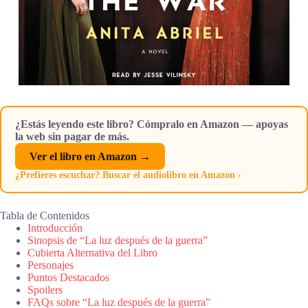
¿Estás leyendo este libro? Cómpralo en Amazon — apoyas
la web sin pagar de más.
Ver el libro en Amazon →
¿Prefieres escuchar? Buscar el audiolibro en Amazon ›
Tabla de Contenidos
Introducción
Sinopsis de “La luz después de la guerra”
Cubierta Alternativa del Libro
Personajes
Puntos Destacados
Spoilers
FAQs sobre “La luz después de la guerra”