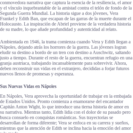
conmovedora narrativa que captura la esencia de la resiliencia, el amor
y el vínculo inquebrantable de la amistad contra el telón de fondo de la
Segunda Guerra Mundial. La historia sigue a dos jóvenes, Vera
Frankel y Edith Ban, que escapan de las garras de la muerte durante el
Holocausto. La inspiración de Abriel proviene de la verdadera historia
de su madre, lo que añade profundidad y autenticidad al relato.
Ambientada en 1946, la trama comienza cuando Vera y Edith llegan a
Nápoles, dejando atrás los horrores de la guerra. Las jóvenes logran
eludir su destino a bordo de un tren con destino a Auschwitz, saltando
justo a tiempo. Durante el resto de la guerra, encuentran refugio en una
granja austriaca, trabajando incansablemente para sobrevivir. Ahora,
deben reconstruir sus vidas en el extranjero, decididas a forjar futuros
nuevos llenos de promesas y esperanza.
Sus Nuevas Vidas en Nápoles
En Nápoles, Vera aprovecha la oportunidad de trabajar en la embajada
de Estados Unidos. Pronto comienza a enamorarse del encantador
Capitán Anton Wight, lo que introduce una tierna historia de amor en
su narrativa. Mientras tanto, Edith lidia con el dolor de su pasado pero
busca consuelo en conquistas románticas. Sus trayectorias se
desarrollan de forma diferente; Vera se enfoca en su carrera y sueños,
mientras que la atención de Edith se inclina hacia la emoción del amor