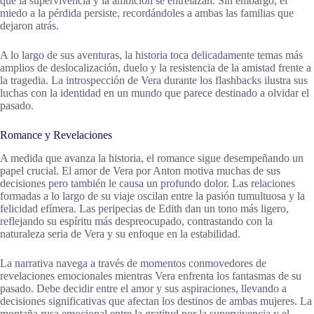
que la supervivencia y la ambición se entrelazan. Sin embargo, el
miedo a la pérdida persiste, recordándoles a ambas las familias que
dejaron atrás.
A lo largo de sus aventuras, la historia toca delicadamente temas más
amplios de deslocalización, duelo y la resistencia de la amistad frente a
la tragedia. La introspección de Vera durante los flashbacks ilustra sus
luchas con la identidad en un mundo que parece destinado a olvidar el
pasado.
Romance y Revelaciones
A medida que avanza la historia, el romance sigue desempeñando un
papel crucial. El amor de Vera por Anton motiva muchas de sus
decisiones pero también le causa un profundo dolor. Las relaciones
formadas a lo largo de su viaje oscilan entre la pasión tumultuosa y la
felicidad efímera. Las peripecias de Edith dan un tono más ligero,
reflejando su espíritu más despreocupado, contrastando con la
naturaleza seria de Vera y su enfoque en la estabilidad.
La narrativa navega a través de momentos conmovedores de
revelaciones emocionales mientras Vera enfrenta los fantasmas de su
pasado. Debe decidir entre el amor y sus aspiraciones, llevando a
decisiones significativas que afectan los destinos de ambas mujeres. La
montaña rusa emocional entre la gratitud por la supervivencia y el