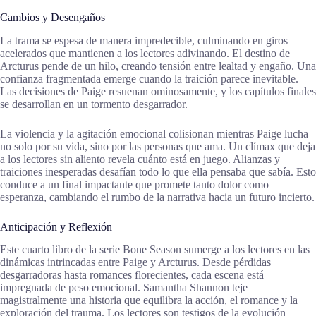
Cambios y Desengaños
La trama se espesa de manera impredecible, culminando en giros
acelerados que mantienen a los lectores adivinando. El destino de
Arcturus pende de un hilo, creando tensión entre lealtad y engaño. Una
confianza fragmentada emerge cuando la traición parece inevitable.
Las decisiones de Paige resuenan ominosamente, y los capítulos finales
se desarrollan en un tormento desgarrador.
La violencia y la agitación emocional colisionan mientras Paige lucha
no solo por su vida, sino por las personas que ama. Un clímax que deja
a los lectores sin aliento revela cuánto está en juego. Alianzas y
traiciones inesperadas desafían todo lo que ella pensaba que sabía. Esto
conduce a un final impactante que promete tanto dolor como
esperanza, cambiando el rumbo de la narrativa hacia un futuro incierto.
Anticipación y Reflexión
Este cuarto libro de la serie Bone Season sumerge a los lectores en las
dinámicas intrincadas entre Paige y Arcturus. Desde pérdidas
desgarradoras hasta romances florecientes, cada escena está
impregnada de peso emocional. Samantha Shannon teje
magistralmente una historia que equilibra la acción, el romance y la
exploración del trauma. Los lectores son testigos de la evolución