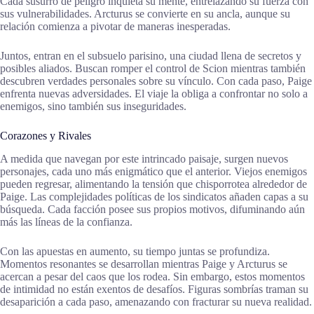
Cada susurro de peligro inquieta su mente, entrelazando su fuerza con
sus vulnerabilidades. Arcturus se convierte en su ancla, aunque su
relación comienza a pivotar de maneras inesperadas.
Juntos, entran en el subsuelo parisino, una ciudad llena de secretos y
posibles aliados. Buscan romper el control de Scion mientras también
descubren verdades personales sobre su vínculo. Con cada paso, Paige
enfrenta nuevas adversidades. El viaje la obliga a confrontar no solo a
enemigos, sino también sus inseguridades.
Corazones y Rivales
A medida que navegan por este intrincado paisaje, surgen nuevos
personajes, cada uno más enigmático que el anterior. Viejos enemigos
pueden regresar, alimentando la tensión que chisporrotea alrededor de
Paige. Las complejidades políticas de los sindicatos añaden capas a su
búsqueda. Cada facción posee sus propios motivos, difuminando aún
más las líneas de la confianza.
Con las apuestas en aumento, su tiempo juntas se profundiza.
Momentos resonantes se desarrollan mientras Paige y Arcturus se
acercan a pesar del caos que los rodea. Sin embargo, estos momentos
de intimidad no están exentos de desafíos. Figuras sombrías traman su
desaparición a cada paso, amenazando con fracturar su nueva realidad.