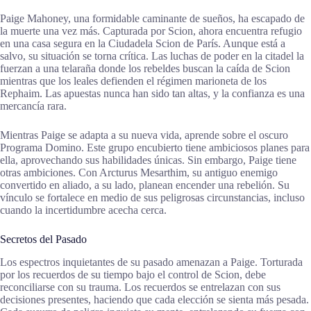
Paige Mahoney, una formidable caminante de sueños, ha escapado de
la muerte una vez más. Capturada por Scion, ahora encuentra refugio
en una casa segura en la Ciudadela Scion de París. Aunque está a
salvo, su situación se torna crítica. Las luchas de poder en la citadel la
fuerzan a una telaraña donde los rebeldes buscan la caída de Scion
mientras que los leales defienden el régimen marioneta de los
Rephaim. Las apuestas nunca han sido tan altas, y la confianza es una
mercancía rara.
Mientras Paige se adapta a su nueva vida, aprende sobre el oscuro
Programa Domino. Este grupo encubierto tiene ambiciosos planes para
ella, aprovechando sus habilidades únicas. Sin embargo, Paige tiene
otras ambiciones. Con Arcturus Mesarthim, su antiguo enemigo
convertido en aliado, a su lado, planean encender una rebelión. Su
vínculo se fortalece en medio de sus peligrosas circunstancias, incluso
cuando la incertidumbre acecha cerca.
Secretos del Pasado
Los espectros inquietantes de su pasado amenazan a Paige. Torturada
por los recuerdos de su tiempo bajo el control de Scion, debe
reconciliarse con su trauma. Los recuerdos se entrelazan con sus
decisiones presentes, haciendo que cada elección se sienta más pesada.