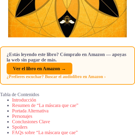
¿Estás leyendo este libro? Cómpralo en Amazon — apoyas
la web sin pagar de más.
Ver el libro en Amazon →
¿Prefieres escuchar? Buscar el audiolibro en Amazon ›
Tabla de Contenidos
Introducción
Resumen de “La máscara que cae”
Portada Alternativa
Personajes
Conclusiones Clave
Spoilers
FAQs sobre “La máscara que cae”