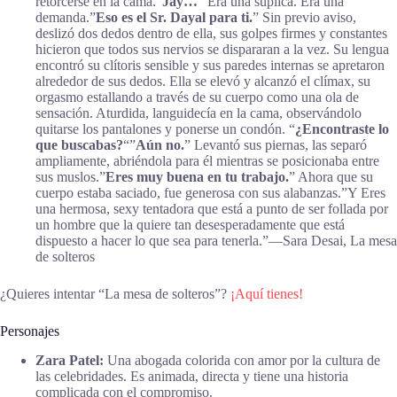
retorcerse en la cama.”
Jay…
” Era una súplica. Era una
demanda.”
Eso es el Sr. Dayal para ti.
” Sin previo aviso,
deslizó dos dedos dentro de ella, sus golpes firmes y constantes
hicieron que todos sus nervios se dispararan a la vez. Su lengua
encontró su clítoris sensible y sus paredes internas se apretaron
alrededor de sus dedos. Ella se elevó y alcanzó el clímax, su
orgasmo estallando a través de su cuerpo como una ola de
sensación. Aturdida, languidecía en la cama, observándolo
quitarse los pantalones y ponerse un condón. “
¿Encontraste lo
que buscabas?
“”
Aún no.
” Levantó sus piernas, las separó
ampliamente, abriéndola para él mientras se posicionaba entre
sus muslos.”
Eres muy buena en tu trabajo.
” Ahora que su
cuerpo estaba saciado, fue generosa con sus alabanzas.”Y Eres
una hermosa, sexy tentadora que está a punto de ser follada por
un hombre que la quiere tan desesperadamente que está
dispuesto a hacer lo que sea para tenerla.”―Sara Desai, La mesa
de solteros
¿Quieres intentar “La mesa de solteros”?
¡Aquí tienes!
Personajes
Zara Patel:
Una abogada colorida con amor por la cultura de
las celebridades. Es animada, directa y tiene una historia
complicada con el compromiso.