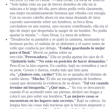
“Solo había visto un par de breves destellos de ella sin la
máscara a lo largo del día, pero ahora podía verla claramente,
una mujer escandalosamente hermosa que vibraba con energía.
Con su oscuro cabello ahora en una masa desatada de rizos
cayendo suavemente sobre sus hombros, su boca llena
curvándose en una sonrisa, ojos oscuros centelleando, ella era el
tipo de mujer que despertaba la sangre de un hombre. No podía
apartar la mirada.”―Sara Desai, La mesa de solteros
“Desabrochó su pantalón y se quitó la camiseta, mostrando su
hermoso pecho, el ondular de su abdomen y el suave rastro de
vello que conducía por debajo. “
Estaba guardando lo mejor
para el final.
” Movió su palma sobre su
erección.”
Provocadora.
” Ella no podía apartar los ojos de él.
“
Quítatelo todo.
“”
No estás en posición de hacer demandas.
”
Pero él no la hizo esperar. En cambio, bajó su cremallera y sacó
su pene. Grosor y dureza, estaba más que listo para
ella.”
¿Quieres esto, cariño?
“Ella no se quejaba del término de
cariño ahora. “
Mucho.
“Él dio un encogimiento de hombros
casual que desmentía la evidencia de su deseo. “
Tal vez cuando
termine mi búsqueda.
“”
¿Qué más…
” Su voz se desvaneció
cuando él se acomodó entre sus piernas, deslizó sus bragas y
colocó sus pies sobre sus hombros.”
Las mejores cosas se
encuentran en los lugares más secretos.
” Bajó su cabeza. Su
lengua hizo las cosas más traviesas que la hicieron arquearse y