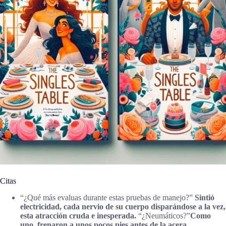
Citas
“¿Qué más evaluas durante estas pruebas de manejo?”
Sintió
electricidad, cada nervio de su cuerpo disparándose a la vez,
esta atracción cruda e inesperada.
“¿Neumáticos?”
Como
uno, frenaron a unos pocos pies antes de la acera,