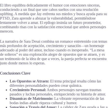
El libro equilibra delicadamente el humor con emociones sinceras,
conduciendo a un final que une cabos sueltos con una resolución
uplifting. A medida que Jay enfrenta sus miedos y busca ayuda para su
PTSD, Zara aprende a abrazar la vulnerabilidad, permitiéndose
lentamente volver a amar. El epílogo insinúa un futuro prometedor,
combinando risas con la satisfacción emocional que ambos personajes
merecen.
La narrativa de Sara Desai combina un romance entretenido con temas
más profundos de aceptación, crecimiento y sanación—un homenaje
adecuado al poder del amor, incluso cuando es inesperado. “La mesa
de solteros” es una exploración alegre de opuestos que se atraen, y es
un testimonio de la idea de que a veces, la pareja perfecta se encuentra
justo donde menos lo esperas.
Conclusiones Clave
Los Opuestos se Atraen:
El tema principal resalta cómo las
diferentes personalidades pueden crear química.
Crecimiento Personal:
Ambos personajes navegan traumas
pasados y luchas personales, enriqueciendo su historia de amor.
Dinamicas de Matrimonio:
La vibrante representación de las
bodas indias añade riqueza cultural y humor.
Sanación a Través del Amor:
La calidez de Zara ayuda a Jay a