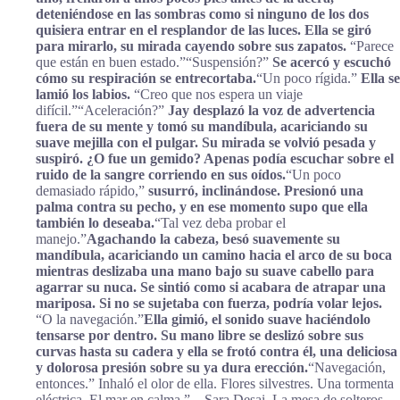
deteniéndose en las sombras como si ninguno de los dos
quisiera entrar en el resplandor de las luces. Ella se giró
para mirarlo, su mirada cayendo sobre sus zapatos.
“Parece
que están en buen estado.”
“Suspensión?”
Se acercó y escuchó
cómo su respiración se entrecortaba.
“Un poco rígida.”
Ella se
lamió los labios.
“Creo que nos espera un viaje
difícil.”
“Aceleración?”
Jay desplazó la voz de advertencia
fuera de su mente y tomó su mandíbula, acariciando su
suave mejilla con el pulgar. Su mirada se volvió pesada y
suspiró. ¿O fue un gemido? Apenas podía escuchar sobre el
ruido de la sangre corriendo en sus oídos.
“Un poco
demasiado rápido,”
susurró, inclinándose. Presionó una
palma contra su pecho, y en ese momento supo que ella
también lo deseaba.
“Tal vez deba probar el
manejo.”
Agachando la cabeza, besó suavemente su
mandíbula, acariciando un camino hacia el arco de su boca
mientras deslizaba una mano bajo su suave cabello para
agarrar su nuca. Se sintió como si acabara de atrapar una
mariposa. Si no se sujetaba con fuerza, podría volar lejos.
“O la navegación.”
Ella gimió, el sonido suave haciéndolo
tensarse por dentro. Su mano libre se deslizó sobre sus
curvas hasta su cadera y ella se frotó contra él, una deliciosa
y dolorosa presión sobre su ya dura erección.
“Navegación,
entonces.” Inhaló el olor de ella. Flores silvestres. Una tormenta
eléctrica. El mar en calma.”―Sara Desai, La mesa de solteros