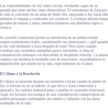
Las vulnerabilidades de Jay salen a la luz, revelando capas de su
pasado que tanto anclan como obstaculizan. El entusiasmo de Zara por
la vida se convierte en un arma de doble filo, atrayendo a Jay hacia ella
mientras lo empuja a confrontar sus cicatrices. La historia aborda temas
pesados de trauma y amor, mientras mantiene una atmósfera ligera y
cómica.
Su acuerdo contractual pronto se transforma en un ámbito donde
surgen sentimientos reales, cuestionando sus intenciones—¿qué pasaría
si Jay está destinado a Zara después de todo? Pero justo cuando
construir una verdadera intimidad parece inevitable, la falta de
comunicación amenaza con descarrilar su incipiente relación. La autora
captura con destreza la montaña rusa de emociones, recordándonos lo
impredecible que puede ser la vida, especialmente en el amor.
El Clímax y la Resolución
El clímax se presenta durante un momento crucial cuando la madre de
Jay se lesiona en un accidente, lo que lleva a Zara a intervenir y
apoyarlo. Su carácter maternal pone a prueba su conexión emocional.
Aquí, los lectores son testigos de una consideración conmovedora de
ambos personajes enfrentando sus miedos y lidiando con las duras
realidades de la vida.