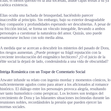
Elias, el menos querido en la alta sociedad, añade capas tensas a su ya
caótica existencia.
Elias oculta una fachada de brusquedad, haciéndolo parecer
inaccesible al principio. Sin embargo, bajo su exterior desagradable
hay compasión y profundidades esperando ser descubiertas. A pesar de
su fricción inicial, se forma un vínculo innegable, llevando a ambos
personajes a cuestionar la naturaleza del amor. Quizás, uno puede
enamorarse incluso con solo media alma.
A medida que se acercan a descubrir los misterios del pasado de Dora,
los riesgos aumentan. ¿Puede proteger su frágil reputación con la
creciente involucración del enigmático hechicero? ¿O el juicio de la
élite social la dejará de lado, condenándola a una vida de obscuridad?
Intriga Romántica con un Toque de Comentario Social
Atwater infunde su relato con ingenio mordaz y momentos cómicos, lo
suficientemente agudos como para atraer a los aficionados al romance
histórico. El diálogo entre los personajes provoca alegría, resultando
ser tanto humorístico como perspicaz. Los lectores son testigos del
crecimiento de Dora y las hilarantes situaciones incómodas durante las
reuniones nobles, recordándoles la presión que pueden ejercer las
normas sociales.