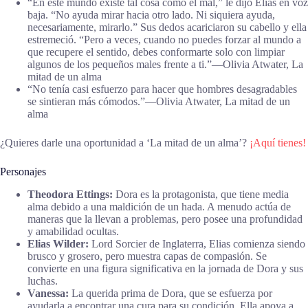
“En este mundo existe tal cosa como el mal,” le dijo Elias en voz
baja. “No ayuda mirar hacia otro lado. Ni siquiera ayuda,
necesariamente, mirarlo.” Sus dedos acariciaron su cabello y ella
estremeció. “Pero a veces, cuando no puedes forzar al mundo a
que recupere el sentido, debes conformarte solo con limpiar
algunos de los pequeños males frente a ti.”―Olivia Atwater, La
mitad de un alma
“No tenía casi esfuerzo para hacer que hombres desagradables
se sintieran más cómodos.”―Olivia Atwater, La mitad de un
alma
¿Quieres darle una oportunidad a ‘La mitad de un alma’?
¡Aquí tienes!
Personajes
Theodora Ettings:
Dora es la protagonista, que tiene media
alma debido a una maldición de un hada. A menudo actúa de
maneras que la llevan a problemas, pero posee una profundidad
y amabilidad ocultas.
Elias Wilder:
Lord Sorcier de Inglaterra, Elias comienza siendo
brusco y grosero, pero muestra capas de compasión. Se
convierte en una figura significativa en la jornada de Dora y sus
luchas.
Vanessa:
La querida prima de Dora, que se esfuerza por
ayudarla a encontrar una cura para su condición. Ella apoya a