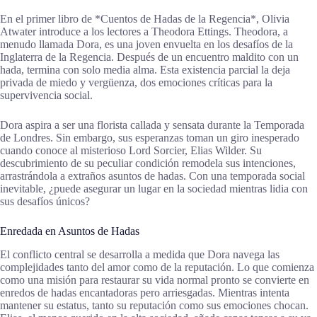
En el primer libro de *Cuentos de Hadas de la Regencia*, Olivia
Atwater introduce a los lectores a Theodora Ettings. Theodora, a
menudo llamada Dora, es una joven envuelta en los desafíos de la
Inglaterra de la Regencia. Después de un encuentro maldito con un
hada, termina con solo media alma. Esta existencia parcial la deja
privada de miedo y vergüenza, dos emociones críticas para la
supervivencia social.
Dora aspira a ser una florista callada y sensata durante la Temporada
de Londres. Sin embargo, sus esperanzas toman un giro inesperado
cuando conoce al misterioso Lord Sorcier, Elias Wilder. Su
descubrimiento de su peculiar condición remodela sus intenciones,
arrastrándola a extraños asuntos de hadas. Con una temporada social
inevitable, ¿puede asegurar un lugar en la sociedad mientras lidia con
sus desafíos únicos?
Enredada en Asuntos de Hadas
El conflicto central se desarrolla a medida que Dora navega las
complejidades tanto del amor como de la reputación. Lo que comienza
como una misión para restaurar su vida normal pronto se convierte en
enredos de hadas encantadoras pero arriesgadas. Mientras intenta
mantener su estatus, tanto su reputación como sus emociones chocan.