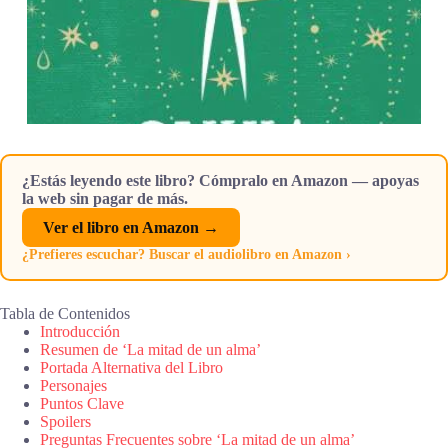
¿Estás leyendo este libro? Cómpralo en Amazon — apoyas
la web sin pagar de más.
Ver el libro en Amazon →
¿Prefieres escuchar? Buscar el audiolibro en Amazon ›
Tabla de Contenidos
Introducción
Resumen de ‘La mitad de un alma’
Portada Alternativa del Libro
Personajes
Puntos Clave
Spoilers
Preguntas Frecuentes sobre ‘La mitad de un alma’