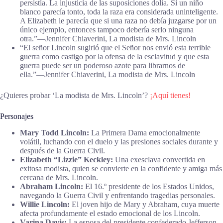
persistía. La injusticia de las suposiciones dolía. Si un niño
blanco parecía tonto, toda la raza era considerada uninteligente.
A Elizabeth le parecía que si una raza no debía juzgarse por un
único ejemplo, entonces tampoco debería serlo ninguna
otra.”―Jennifer Chiaverini, La modista de Mrs. Lincoln
“El señor Lincoln sugirió que el Señor nos envió esta terrible
guerra como castigo por la ofensa de la esclavitud y que esta
guerra puede ser un poderoso azote para librarnos de
ella.”―Jennifer Chiaverini, La modista de Mrs. Lincoln
¿Quieres probar ‘La modista de Mrs. Lincoln’?
¡Aquí tienes!
Personajes
Mary Todd Lincoln:
La Primera Dama emocionalmente
volátil, luchando con el duelo y las presiones sociales durante y
después de la Guerra Civil.
Elizabeth “Lizzie” Keckley:
Una exesclava convertida en
exitosa modista, quien se convierte en la confidente y amiga más
cercana de Mrs. Lincoln.
Abraham Lincoln:
El 16.º presidente de los Estados Unidos,
navegando la Guerra Civil y enfrentando tragedias personales.
Willie Lincoln:
El joven hijo de Mary y Abraham, cuya muerte
afecta profundamente el estado emocional de los Lincoln.
Varina Davis:
La esposa del presidente confederado Jefferson