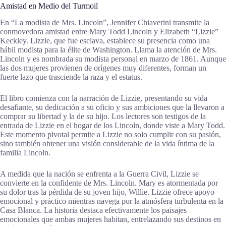
Amistad en Medio del Turmoil
En “La modista de Mrs. Lincoln”, Jennifer Chiaverini transmite la
conmovedora amistad entre Mary Todd Lincoln y Elizabeth “Lizzie”
Keckley. Lizzie, que fue esclava, establece su presencia como una
hábil modista para la élite de Washington. Llama la atención de Mrs.
Lincoln y es nombrada su modista personal en marzo de 1861. Aunque
las dos mujeres provienen de orígenes muy diferentes, forman un
fuerte lazo que trasciende la raza y el estatus.
El libro comienza con la narración de Lizzie, presentando su vida
desafiante, su dedicación a su oficio y sus ambiciones que la llevaron a
comprar su libertad y la de su hijo. Los lectores son testigos de la
entrada de Lizzie en el hogar de los Lincoln, donde viste a Mary Todd.
Este momento pivotal permite a Lizzie no solo cumplir con su pasión,
sino también obtener una visión considerable de la vida íntima de la
familia Lincoln.
A medida que la nación se enfrenta a la Guerra Civil, Lizzie se
convierte en la confidente de Mrs. Lincoln. Mary es atormentada por
su dolor tras la pérdida de su joven hijo, Willie. Lizzie ofrece apoyo
emocional y práctico mientras navega por la atmósfera turbulenta en la
Casa Blanca. La historia destaca efectivamente los paisajes
emocionales que ambas mujeres habitan, entrelazando sus destinos en