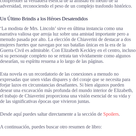
comprender la verdadera esencia de la amistad en medio de la
adversidad, reconociendo el peso de un complejo trasfondo histórico.
Un Último Brindis a los Héroes Desatendidos
‘La modista de Mrs. Lincoln’ sirve en última instancia como una
narrativa valiosa que arroja luz sobre una amistad importante pero a
menudo pasada por alto. La elección de Chiaverini de destacar a dos
mujeres fuertes que navegan por sus batallas únicas en la era de la
Guerra Civil es admirable. Con Elizabeth Keckley en el centro, incluso
si su personaje completo no se retrata tan vívidamente como algunos
desearían, su espíritu resuena a lo largo de las páginas.
Esta novela es un recordatorio de las conexiones a menudo no
expresadas que unen vidas dispares y del coraje que se necesita para
forjar lazos en circunstancias desafiantes. Si bien algunos pueden
desear una excavación más profunda del mundo interior de Elizabeth,
el trabajo de Chiaverini proporciona una visión esencial de su vida y
de las significativas épocas que vivieron juntas.
Desde aquí puedes saltar directamente a la sección de
Spoilers
.
A continuación, puedes buscar otro resumen de libro: