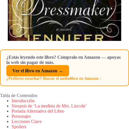
¿Estás leyendo este libro? Cómpralo en Amazon — apoyas
la web sin pagar de más.
Ver el libro en Amazon →
¿Prefieres escuchar? Buscar el audiolibro en Amazon ›
Tabla de Contenidos
Introducción
Sinopsis de ‘La modista de Mrs. Lincoln’
Portada Alternativa del Libro
Personajes
Lecciones Clave
Spoilers