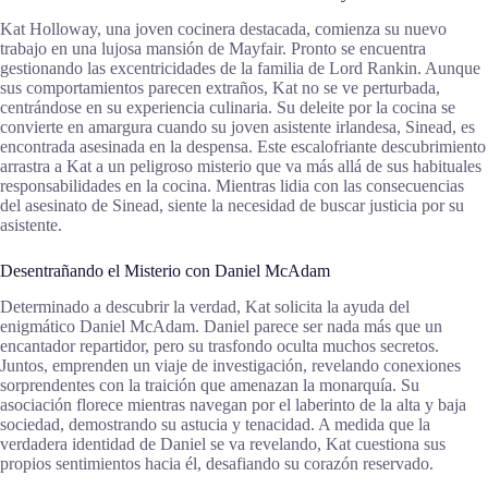
Kat Holloway, una joven cocinera destacada, comienza su nuevo
trabajo en una lujosa mansión de Mayfair. Pronto se encuentra
gestionando las excentricidades de la familia de Lord Rankin. Aunque
sus comportamientos parecen extraños, Kat no se ve perturbada,
centrándose en su experiencia culinaria. Su deleite por la cocina se
convierte en amargura cuando su joven asistente irlandesa, Sinead, es
encontrada asesinada en la despensa. Este escalofriante descubrimiento
arrastra a Kat a un peligroso misterio que va más allá de sus habituales
responsabilidades en la cocina. Mientras lidia con las consecuencias
del asesinato de Sinead, siente la necesidad de buscar justicia por su
asistente.
Desentrañando el Misterio con Daniel McAdam
Determinado a descubrir la verdad, Kat solicita la ayuda del
enigmático Daniel McAdam. Daniel parece ser nada más que un
encantador repartidor, pero su trasfondo oculta muchos secretos.
Juntos, emprenden un viaje de investigación, revelando conexiones
sorprendentes con la traición que amenazan la monarquía. Su
asociación florece mientras navegan por el laberinto de la alta y baja
sociedad, demostrando su astucia y tenacidad. A medida que la
verdadera identidad de Daniel se va revelando, Kat cuestiona sus
propios sentimientos hacia él, desafiando su corazón reservado.