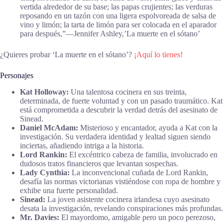
vertida alrededor de su base; las papas crujientes; las verduras
reposando en un tazón con una ligera espolvoreada de salsa de
vino y limón; la tarta de limón para ser colocada en el aparador
para después,”―Jennifer Ashley,’La muerte en el sótano’
¿Quieres probar ‘La muerte en el sótano’?
¡Aquí lo tienes!
Personajes
Kat Holloway:
Una talentosa cocinera en sus treinta,
determinada, de fuerte voluntad y con un pasado traumático. Kat
está comprometida a descubrir la verdad detrás del asesinato de
Sinead.
Daniel McAdam:
Misterioso y encantador, ayuda a Kat con la
investigación. Su verdadera identidad y lealtad siguen siendo
inciertas, añadiendo intriga a la historia.
Lord Rankin:
El excéntrico cabeza de familia, involucrado en
dudosos tratos financieros que levantan sospechas.
Lady Cynthia:
La inconvencional cuñada de Lord Rankin,
desafía las normas victorianas vistiéndose con ropa de hombre y
exhibe una fuerte personalidad.
Sinead:
La joven asistente cocinera irlandesa cuyo asesinato
desata la investigación, revelando conspiraciones más profundas.
Mr. Davies:
El mayordomo, amigable pero un poco perezoso,