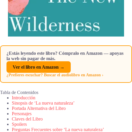
¿Estás leyendo este libro? Cómpralo en Amazon — apoyas
la web sin pagar de más.
Ver el libro en Amazon →
¿Prefieres escuchar? Buscar el audiolibro en Amazon ›
Tabla de Contenidos
Introducción
Sinopsis de ‘La nueva naturaleza’
Portada Alternativa del Libro
Personajes
Claves del Libro
Spoilers
Preguntas Frecuentes sobre ‘La nueva naturaleza’