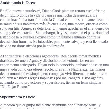
Ambientando la Escena
En *La nueva naturaleza*, Diane Cook pinta un retrato escalofriante
de un futuro donde la vida urbana es una lucha desesperada. La
contaminación ha transformado la Ciudad en un desierto, amenazando
la salud de sus habitantes más jóvenes. Bea, una madre, observa cómo
su joven hija, Agnes, se deteriora. Un temor acecha en el aire, denso de
smog y desesperación. Sin embargo, hay esperanza en el país, donde el
Estado de la Naturaleza existe como un último santuario contra la
devastación humana. Es intocable, puramente salvaje, y está lleno solo
de vida no domesticada por la civilización.
Al enfrentarse a elecciones agotadoras, Bea decide tomar medidas
drásticas. Se une a Agnes y dieciocho otros voluntarios en un
experimento arriesgado. Dejan todo lo conocido, embarcándose en una
nueva vida como cazadores-recolectores en la Naturaleza. La misión
de la comunidad es simple pero compleja: vivir libremente mientras se
adhieren a estrictas reglas impuestas por los Rangers. Estos agentes,
actuando como protectores y supervisores, tienen un lema singular:
“No Dejar Rastro.”
Supervivencia y Lucha
A medida que el grupo incipiente deambula por el paisaje brutal y