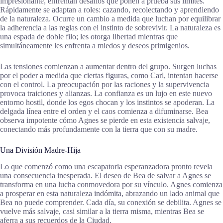
impresionante, enfrentan desafíos que ponen a prueba sus límites.
Rápidamente se adaptan a roles: cazando, recolectando y aprendiendo
de la naturaleza. Ocurre un cambio a medida que luchan por equilibrar
la adherencia a las reglas con el instinto de sobrevivir. La naturaleza es
una espada de doble filo; les otorga libertad mientras que
simultáneamente les enfrenta a miedos y deseos primigenios.
Las tensiones comienzan a aumentar dentro del grupo. Surgen luchas
por el poder a medida que ciertas figuras, como Carl, intentan hacerse
con el control. La preocupación por las raciones y la supervivencia
provoca traiciones y alianzas. La confianza es un lujo en este nuevo
entorno hostil, donde los egos chocan y los instintos se apoderan. La
delgada línea entre el orden y el caos comienza a difuminarse. Bea
observa impotente cómo Agnes se pierde en esta existencia salvaje,
conectando más profundamente con la tierra que con su madre.
Una División Madre-Hija
Lo que comenzó como una escapatoria esperanzadora pronto revela
una consecuencia inesperada. El deseo de Bea de salvar a Agnes se
transforma en una lucha conmovedora por su vínculo. Agnes comienza
a prosperar en esta naturaleza indómita, abrazando un lado animal que
Bea no puede comprender. Cada día, su conexión se debilita. Agnes se
vuelve más salvaje, casi similar a la tierra misma, mientras Bea se
aferra a sus recuerdos de la Ciudad.