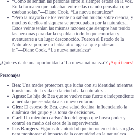
“Cómo se sentían las personas entre sí siempre estaba en la voz.
En la forma en que hablaban entre ellas cuando pensaban que
estaban solas.”―Diane Cook, *La nueva naturaleza*
“Pero la mayoría de los veinte no sabían mucho sobre ciencia, y
muchos de ellos ni siquiera se preocupaban por la naturaleza.
Estos veinte tenían las mismas razones que siempre han tenido
las personas para dar la espalda a todo lo que conocían y
aventurarse a un lugar desconocido. Fueron al Estado de la
Naturaleza porque no había otro lugar al que pudieran
ir.”―Diane Cook, *La nueva naturaleza*
¿Quieres darle una oportunidad a ‘La nueva naturaleza’?
¡Aquí tienes!
Personajes
Bea
: Una madre protectora que lucha con su identidad mientras
transiciona de la vida en la ciudad a la naturaleza.
Agnes
: La hija de Bea que se vuelve más fuerte e independiente
a medida que se adapta a su nuevo entorno.
Glen
: El esposo de Bea, cuya salud declina, influenciando la
dinámica del grupo y la toma de decisiones.
Carl
: Un miembro carismático del grupo que busca poder y
control en medio del caos de la supervivencia.
Los Rangers
: Figuras de autoridad que imponen estrictas reglas
para monitorear el impacto de la comunidad en la naturaleza.