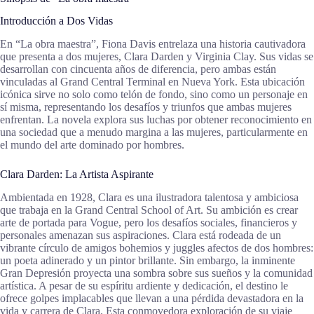
Introducción a Dos Vidas
En “La obra maestra”, Fiona Davis entrelaza una historia cautivadora
que presenta a dos mujeres, Clara Darden y Virginia Clay. Sus vidas se
desarrollan con cincuenta años de diferencia, pero ambas están
vinculadas al Grand Central Terminal en Nueva York. Esta ubicación
icónica sirve no solo como telón de fondo, sino como un personaje en
sí misma, representando los desafíos y triunfos que ambas mujeres
enfrentan. La novela explora sus luchas por obtener reconocimiento en
una sociedad que a menudo margina a las mujeres, particularmente en
el mundo del arte dominado por hombres.
Clara Darden: La Artista Aspirante
Ambientada en 1928, Clara es una ilustradora talentosa y ambiciosa
que trabaja en la Grand Central School of Art. Su ambición es crear
arte de portada para Vogue, pero los desafíos sociales, financieros y
personales amenazan sus aspiraciones. Clara está rodeada de un
vibrante círculo de amigos bohemios y juggles afectos de dos hombres:
un poeta adinerado y un pintor brillante. Sin embargo, la inminente
Gran Depresión proyecta una sombra sobre sus sueños y la comunidad
artística. A pesar de su espíritu ardiente y dedicación, el destino le
ofrece golpes implacables que llevan a una pérdida devastadora en la
vida y carrera de Clara. Esta conmovedora exploración de su viaje