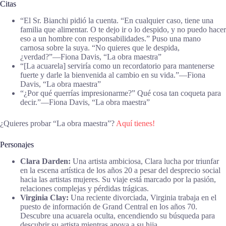
Citas
“El Sr. Bianchi pidió la cuenta. “En cualquier caso, tiene una
familia que alimentar. O te dejo ir o lo despido, y no puedo hacer
eso a un hombre con responsabilidades.” Puso una mano
carnosa sobre la suya. “No quieres que le despida,
¿verdad?”―Fiona Davis, “La obra maestra”
“[La acuarela] serviría como un recordatorio para mantenerse
fuerte y darle la bienvenida al cambio en su vida.”―Fiona
Davis, “La obra maestra”
“¿Por qué querrías impresionarme?” Qué cosa tan coqueta para
decir.”―Fiona Davis, “La obra maestra”
¿Quieres probar “La obra maestra”?
Aquí tienes!
Personajes
Clara Darden:
Una artista ambiciosa, Clara lucha por triunfar
en la escena artística de los años 20 a pesar del desprecio social
hacia las artistas mujeres. Su viaje está marcado por la pasión,
relaciones complejas y pérdidas trágicas.
Virginia Clay:
Una reciente divorciada, Virginia trabaja en el
puesto de información de Grand Central en los años 70.
Descubre una acuarela oculta, encendiendo su búsqueda para
descubrir su artista mientras apoya a su hija.