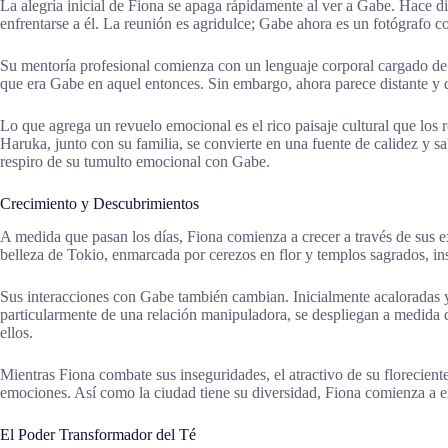
La alegría inicial de Fiona se apaga rápidamente al ver a Gabe. Hace d
enfrentarse a él. La reunión es agridulce; Gabe ahora es un fotógrafo c
Su mentoría profesional comienza con un lenguaje corporal cargado de 
que era Gabe en aquel entonces. Sin embargo, ahora parece distante y di
Lo que agrega un revuelo emocional es el rico paisaje cultural que los
Haruka, junto con su familia, se convierte en una fuente de calidez y s
respiro de su tumulto emocional con Gabe.
Crecimiento y Descubrimientos
A medida que pasan los días, Fiona comienza a crecer a través de sus e
belleza de Tokio, enmarcada por cerezos en flor y templos sagrados, insp
Sus interacciones con Gabe también cambian. Inicialmente acaloradas y 
particularmente de una relación manipuladora, se despliegan a medida q
ellos.
Mientras Fiona combate sus inseguridades, el atractivo de su florecient
emociones. Así como la ciudad tiene su diversidad, Fiona comienza a ex
El Poder Transformador del Té