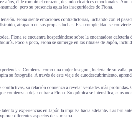
iez años, él le rompió el corazón, dejando cicatrices emocionales. Aún 
onsumado, pero su presencia agita las inseguridades de Fiona.
tensión. Fiona siente emociones contradictorias, luchando con el pasad
straído, atrapado en sus propias luchas. Esta complejidad se convierte 
 rodea. Fiona se encuentra hospedándose sobre la encantadora cafetería
abiduría. Poco a poco, Fiona se sumerge en los rituales de Japón, inclu
xperiencias. Comienza como una mujer insegura, incierta de su valía, p
ira su fotografía. A través de este viaje de autodescubrimiento, aprende
conflictivas, su relación comienza a revelar verdades más profundas. G
ue comienza a dejar entrar a Fiona. Su química se intensifica, causand
e talento y experiencias en Japón la impulsa hacia adelante. Las brilla
plorar diferentes aspectos de sí misma.