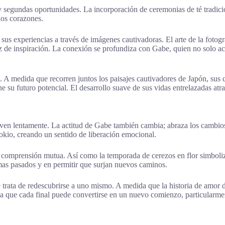
 segundas oportunidades. La incorporación de ceremonias de té tradicion
los corazones.
sus experiencias a través de imágenes cautivadoras. El arte de la fotog
z de inspiración. La conexión se profundiza con Gabe, quien no solo a
. A medida que recorren juntos los paisajes cautivadores de Japón, sus
 su futuro potencial. El desarrollo suave de sus vidas entrelazadas atr
lven lentamente. La actitud de Gabe también cambia; abraza los cambio
kio, creando un sentido de liberación emocional.
la comprensión mutua. Así como la temporada de cerezos en flor simboliz
umas pasados y en permitir que surjan nuevos caminos.
trata de redescubrirse a uno mismo. A medida que la historia de amor de
rda que cada final puede convertirse en un nuevo comienzo, particularme