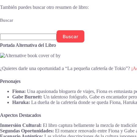
También puedes buscar otro resumen de libro:
Buscar
Buscar
Portada Alternativa del Libro
¿Quieres darle una oportunidad a “La pequeña cafetería de Tokio”?
¡Aq
Personajes
Fiona:
Una apasionada bloguera de viajes, Fiona es entusiasta p
Gabe Burnett:
Un talentoso fotógrafo, Gabe es encantador pero 
Haruka:
La dueña de la cafetería donde se queda Fiona, Haruka e
Aspectos Destacados
Inmersión Cultural:
El libro captura bellamente la mezcla de tradició
Segundas Oportunidades:
El romance renovado entre Fiona y Gabe añ
Escenario Auténtico:
Las vívidas descripciones de la cultura japonesa 