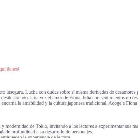
uí tienes!
ero insegura. Lucha con dudas sobre sí misma derivadas de desamores p
desilusionado. Una vez el amor de Fiona, lidia con sentimientos no resu
ncarna la amabilidad y la cultura japonesa tradicional. Acoge a Fiona 
n y modernidad de Tokio, invitando a los lectores a experimentar sus mar
ade profundidad a su desarrollo de personajes.
enriquecen la experiencia de lectura.