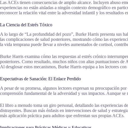
Las ACEs tienen consecuencias de amplio alcance. Incluyen abuso emoci
experiencias no están aisladas a ningún contexto demográfico en particu
reconocer la relación vital entre la adversidad infantil y los resultados e
La Ciencia del Estrés Tóxico
A lo largo de “La profundidad del pozo”, Burke Harris presenta sus hall
las complicaciones de salud posteriores, mostrando cómo las experiencia
la vida temprana puede llevar a niveles aumentados de cortisol, contri
Burke Harris examina cómo las respuestas al estrés crónico interrumpen 
posteriores. Como resultado, muchos niños con altas puntuaciones d
Al desglosar estos mecanismos, Burke Harris equipa a los lectores con 
Expectativas de Sanación: El Enlace Perdido
A pesar de su promesa, algunos lectores expresan su preocupación por 
comprensión fundamental de la adversidad y sus impactos. Aunque se men
El libro a menudo toma un giro personal, detallando las experiencias de
distrayentes. Buscan más énfasis en intervenciones de salud y estrategia
más aplicación práctica para adultos que enfrentan sus propias ACEs.
Implicaciones para Prácticas Médicas y Educativas