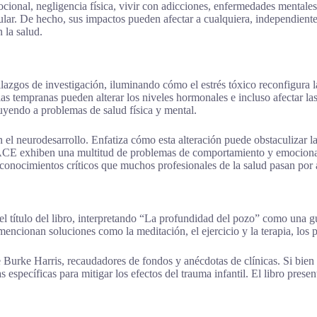
onal, negligencia física, vivir con adicciones, enfermedades mentales,
lar. De hecho, sus impactos pueden afectar a cualquiera, independientem
n la salud.
azgos de investigación, iluminando cómo el estrés tóxico reconfigura la 
s tempranas pueden alterar los niveles hormonales e incluso afectar las 
buyendo a problemas de salud física y mental.
el neurodesarrollo. Enfatiza cómo esta alteración puede obstaculizar la
e ACE exhiben una multitud de problemas de comportamiento y emocio
conocimientos críticos que muchos profesionales de la salud pasan por a
el título del libro, interpretando “La profundidad del pozo” como una 
cionan soluciones como la meditación, el ejercicio y la terapia, los pa
 Burke Harris, recaudadores de fondos y anécdotas de clínicas. Si bien e
s específicas para mitigar los efectos del trauma infantil. El libro pres