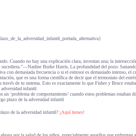
o_de_la_adversidad_infantil_portada_alternativa}
endo. Cuando no hay una explicación clara, inventan una; la intersecció
 sucediera.”―Nadine Burke Harris, La profundidad del pozo: Sanando lo
ctiva con demasiada frecuencia o si el estresor es demasiado intenso, e
ntación, que es una forma científica de decir que el termostato del estré
a través de tu sistema. Esto es exactamente lo que Fisher y Bruce est
 adversidad infantil
n un ‘problema de comportamiento’ cuando estos problemas estaban di
go plazo de la adversidad infantil
lazo de la adversidad infantil?
¡Aquí tienes!
 aboga por la salud de los niños, especialmente aquellos que enfrentan 