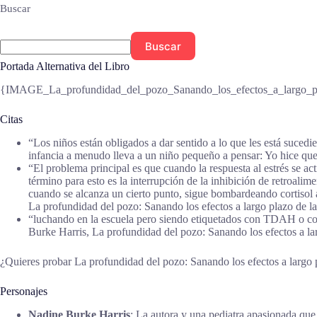
Buscar
Buscar
Portada Alternativa del Libro
{IMAGE_La_profundidad_del_pozo_Sanando_los_efectos_a_largo_plaz
Citas
“Los niños están obligados a dar sentido a lo que les está sucedi
infancia a menudo lleva a un niño pequeño a pensar: Yo hice que
“El problema principal es que cuando la respuesta al estrés se a
término para esto es la interrupción de la inhibición de retroalime
cuando se alcanza un cierto punto, sigue bombardeando cortisol 
La profundidad del pozo: Sanando los efectos a largo plazo de la
“luchando en la escuela pero siendo etiquetados con TDAH o co
Burke Harris, La profundidad del pozo: Sanando los efectos a lar
¿Quieres probar La profundidad del pozo: Sanando los efectos a largo p
Personajes
Nadine Burke Harris
: La autora y una pediatra apasionada que