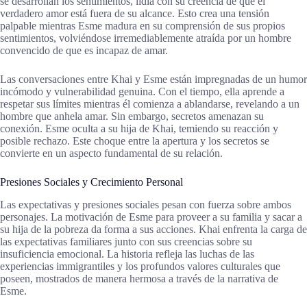
se desarrollan los sentimientos, lidia con su creencia de que el
verdadero amor está fuera de su alcance. Esto crea una tensión
palpable mientras Esme madura en su comprensión de sus propios
sentimientos, volviéndose irremediablemente atraída por un hombre
convencido de que es incapaz de amar.
Las conversaciones entre Khai y Esme están impregnadas de un humor
incómodo y vulnerabilidad genuina. Con el tiempo, ella aprende a
respetar sus límites mientras él comienza a ablandarse, revelando a un
hombre que anhela amar. Sin embargo, secretos amenazan su
conexión. Esme oculta a su hija de Khai, temiendo su reacción y
posible rechazo. Este choque entre la apertura y los secretos se
convierte en un aspecto fundamental de su relación.
Presiones Sociales y Crecimiento Personal
Las expectativas y presiones sociales pesan con fuerza sobre ambos
personajes. La motivación de Esme para proveer a su familia y sacar a
su hija de la pobreza da forma a sus acciones. Khai enfrenta la carga de
las expectativas familiares junto con sus creencias sobre su
insuficiencia emocional. La historia refleja las luchas de las
experiencias immigrantiles y los profundos valores culturales que
poseen, mostrados de manera hermosa a través de la narrativa de
Esme.