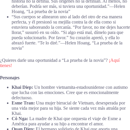
historia no la definía. Sus orígenes no la definían. Al menos, no
deberían. Podría ser más, si tuviera una oportunidad.”―Helen
Hoang, “La prueba de la novia”
“Sus cuerpos se alinearon uno al lado del otro de esa manera
perfecta, y él presionó su mejilla contra la de ella como si
estuviera saboreando la cercanía. “Por favor, no me dejes hacerte
llorar,” susurró en su oído. “Si algo está mal, dímelo para que
pueda solucionarlo. Por favor.” Su corazón apretó, y ella lo
abrazó fuerte. “Te lo diré.”―Helen Hoang, “La prueba de la
novia”
¿Quieres darle una oportunidad a “La prueba de la novia”?
¡Aquí
tienes!
Personajes
Khai Diep:
Un hombre vietnamita-estadounidense con autismo
que lucha con las emociones. Cree que es emocionalmente
defectuoso.
Esme Tran:
Una mujer birracial de Vietnam, desesperada por
una vida mejor para su hija. Se siente cada vez más atraída por
Khai.
Cô Nga:
La madre de Khai que orquesta el viaje de Esme a
América para ayudar a su hijo a encontrar el amor.
Quan Diep:
El hermano solidario de Khai que aporta una