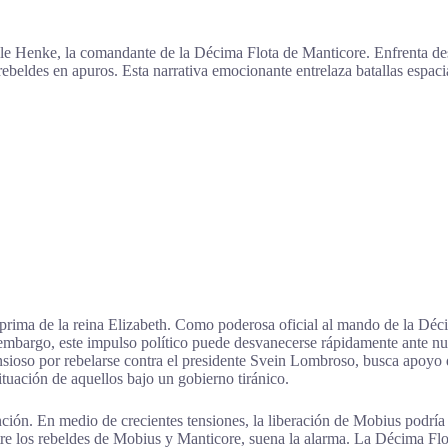
lle Henke, la comandante de la Décima Flota de Manticore. Enfrenta d
rebeldes en apuros. Esta narrativa emocionante entrelaza batallas espacial
prima de la reina Elizabeth. Como poderosa oficial al mando de la Déci
n embargo, este impulso político puede desvanecerse rápidamente ante 
sioso por rebelarse contra el presidente Svein Lombroso, busca apoyo d
tuación de aquellos bajo un gobierno tiránico.
nción. En medio de crecientes tensiones, la liberación de Mobius podría
re los rebeldes de Mobius y Manticore, suena la alarma. La Décima Flo