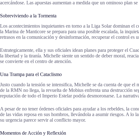
acercándose. Las apuestas aumentan a medida que un ominoso plan se de
Sobreviviendo a la Tormenta
Los acontecimientos inquietantes en torno a la Liga Solar dominan el co
la Marina de Manticore se prepara para una posible escalada, la inquie
retrasos en la comunicación y desinformación, recuperar el control es 
Estrategicamente, ella y sus oficiales idean planes para proteger el Cua
la libertad y la tiranía. Michelle siente un sentido de deber moral, rea
se convierte en el centro de atención.
Una Trampa para el Cataclismo
Justo cuando la tensión se intensifica, Michelle se da cuenta de que e
de la RMN no llega, la revuelta de Mobius enfrenta una destrucción segu
reputación de todo el Imperio Estelar podría desmoronarse. La narrativa 
A pesar de no tener órdenes oficiales para ayudar a los rebeldes, la c
de las vidas reposa en sus hombros, llevándola a asumir riesgos. A lo la
su urgencia parece servir al conflicto mayor.
Momentos de Acción y Reflexión