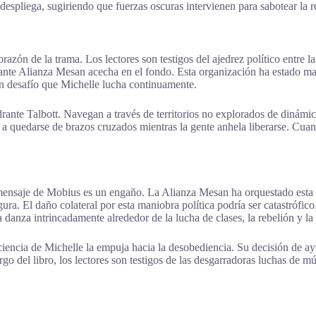
spliega, sugiriendo que fuerzas oscuras intervienen para sabotear la 
razón de la trama. Los lectores son testigos del ajedrez político entre 
tante Alianza Mesan acecha en el fondo. Esta organización ha estado ma
un desafío que Michelle lucha continuamente.
drante Talbott. Navegan a través de territorios no explorados de dinámic
cia a quedarse de brazos cruzados mientras la gente anhela liberarse. Cu
l mensaje de Mobius es un engaño. La Alianza Mesan ha orquestado esta 
ra. El daño colateral por esta maniobra política podría ser catastrófico
danza intrincadamente alrededor de la lucha de clases, la rebelión y la 
onciencia de Michelle la empuja hacia la desobediencia. Su decisión de
rgo del libro, los lectores son testigos de las desgarradoras luchas de m