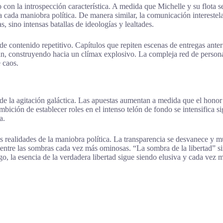
 con la introspección característica. A medida que Michelle y su flota se
 cada maniobra política. De manera similar, la comunicación interestela
 sino intensas batallas de ideologías y lealtades.
 contenido repetitivo. Capítulos que repiten escenas de entregas anteri
an, construyendo hacia un clímax explosivo. La compleja red de personaj
 caos.
o de la agitación galáctica. Las apuestas aumentan a medida que el hon
mbición de establecer roles en el intenso telón de fondo se intensifica 
a.
as realidades de la maniobra política. La transparencia se desvanece y 
entre las sombras cada vez más ominosas. “La sombra de la libertad” si
o, la esencia de la verdadera libertad sigue siendo elusiva y cada vez m