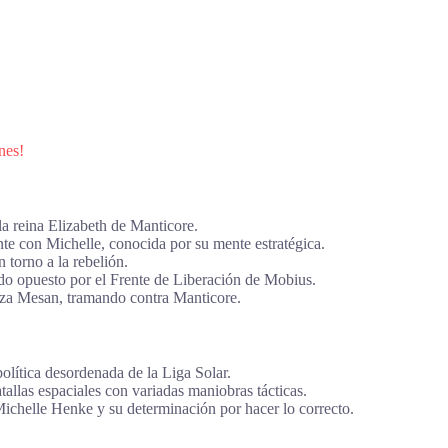
nes!
 la reina Elizabeth de Manticore.
nte con Michelle, conocida por su mente estratégica.
 torno a la rebelión.
ndo opuesto por el Frente de Liberación de Mobius.
anza Mesan, tramando contra Manticore.
olítica desordenada de la Liga Solar.
allas espaciales con variadas maniobras tácticas.
ichelle Henke y su determinación por hacer lo correcto.