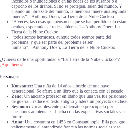
incendios o inundaciones o en las bocas de los gusanos o a
capricho de los tiranos. Si no se protegen, salen del mundo. Y
cuando un libro sale del mundo, la memoria muere una segunda
muerte.”―Anthony Doerr, La Tierra de la Nube Cuckoo
“A veces, las cosas que pensamos que se han perdido solo están
ocultas, esperando ser redescubiertas.”―Anthony Doerr, La
Tierra de la Nube Cuckoo
“todos somos hermosos, aunque todos seamos parte del
problema, y que ser parte del problema es ser
humano”―Anthony Doerr, La Tierra de la Nube Cuckoo
¿Quieres darle una oportunidad a “La Tierra de la Nube Cuckoo”?
¡Aquí tienes!
Personajes
Konstance:
Una niña de 14 años a bordo de una nave
generacional. Se aferra a un libro que la conecta con el pasado.
Zeno:
Un anciano profesor en Idaho que una vez fue prisionero
de guerra. Traduce el texto antiguo y lidera un proyecto de clase.
Seymour:
Un adolescente problemático preocupado por
cuestiones ambientales. Lucha con las expectativas sociales y su
futuro.
Anna:
Una costurera en 1453 en Constantinopla. Ella persigue
valientemente el aprendizaje frente a las normas sociales y se