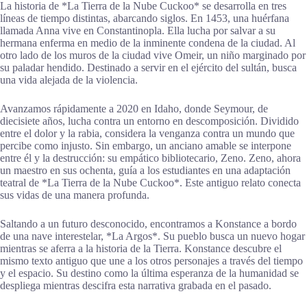
La historia de *La Tierra de la Nube Cuckoo* se desarrolla en tres
líneas de tiempo distintas, abarcando siglos. En 1453, una huérfana
llamada Anna vive en Constantinopla. Ella lucha por salvar a su
hermana enferma en medio de la inminente condena de la ciudad. Al
otro lado de los muros de la ciudad vive Omeir, un niño marginado por
su paladar hendido. Destinado a servir en el ejército del sultán, busca
una vida alejada de la violencia.
Avanzamos rápidamente a 2020 en Idaho, donde Seymour, de
diecisiete años, lucha contra un entorno en descomposición. Dividido
entre el dolor y la rabia, considera la venganza contra un mundo que
percibe como injusto. Sin embargo, un anciano amable se interpone
entre él y la destrucción: su empático bibliotecario, Zeno. Zeno, ahora
un maestro en sus ochenta, guía a los estudiantes en una adaptación
teatral de *La Tierra de la Nube Cuckoo*. Este antiguo relato conecta
sus vidas de una manera profunda.
Saltando a un futuro desconocido, encontramos a Konstance a bordo
de una nave interestelar, *La Argos*. Su pueblo busca un nuevo hogar
mientras se aferra a la historia de la Tierra. Konstance descubre el
mismo texto antiguo que une a los otros personajes a través del tiempo
y el espacio. Su destino como la última esperanza de la humanidad se
despliega mientras descifra esta narrativa grabada en el pasado.