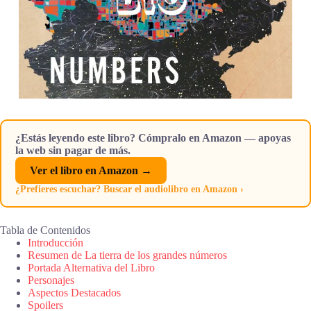
¿Estás leyendo este libro? Cómpralo en Amazon — apoyas
la web sin pagar de más.
Ver el libro en Amazon →
¿Prefieres escuchar? Buscar el audiolibro en Amazon ›
Tabla de Contenidos
Introducción
Resumen de La tierra de los grandes números
Portada Alternativa del Libro
Personajes
Aspectos Destacados
Spoilers