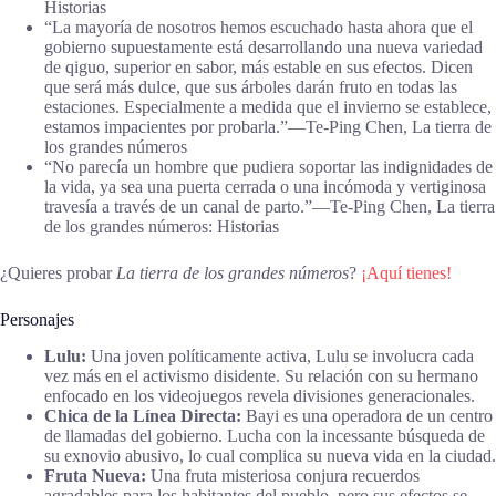
Historias
“La mayoría de nosotros hemos escuchado hasta ahora que el
gobierno supuestamente está desarrollando una nueva variedad
de qiguo, superior en sabor, más estable en sus efectos. Dicen
que será más dulce, que sus árboles darán fruto en todas las
estaciones. Especialmente a medida que el invierno se establece,
estamos impacientes por probarla.”―Te-Ping Chen, La tierra de
los grandes números
“No parecía un hombre que pudiera soportar las indignidades de
la vida, ya sea una puerta cerrada o una incómoda y vertiginosa
travesía a través de un canal de parto.”―Te-Ping Chen, La tierra
de los grandes números: Historias
¿Quieres probar
La tierra de los grandes números
?
¡Aquí tienes!
Personajes
Lulu:
Una joven políticamente activa, Lulu se involucra cada
vez más en el activismo disidente. Su relación con su hermano
enfocado en los videojuegos revela divisiones generacionales.
Chica de la Línea Directa:
Bayi es una operadora de un centro
de llamadas del gobierno. Lucha con la incessante búsqueda de
su exnovio abusivo, lo cual complica su nueva vida en la ciudad.
Fruta Nueva:
Una fruta misteriosa conjura recuerdos
agradables para los habitantes del pueblo, pero sus efectos se