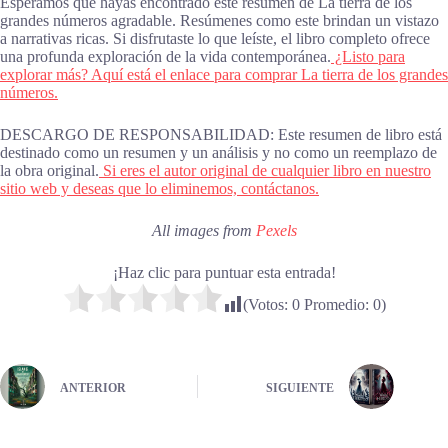
Esperamos que hayas encontrado este resumen de La tierra de los
grandes números agradable. Resúmenes como este brindan un vistazo
a narrativas ricas. Si disfrutaste lo que leíste, el libro completo ofrece
una profunda exploración de la vida contemporánea.
¿Listo para
explorar más? Aquí está el enlace para comprar La tierra de los grandes
números.
DESCARGO DE RESPONSABILIDAD: Este resumen de libro está
destinado como un resumen y un análisis y no como un reemplazo de
la obra original.
Si eres el autor original de cualquier libro en nuestro
sitio web y deseas que lo eliminemos, contáctanos.
All images from
Pexels
¡Haz clic para puntuar esta entrada!
(Votos:
0
Promedio:
0
)
ANTERIOR
SIGUIENTE