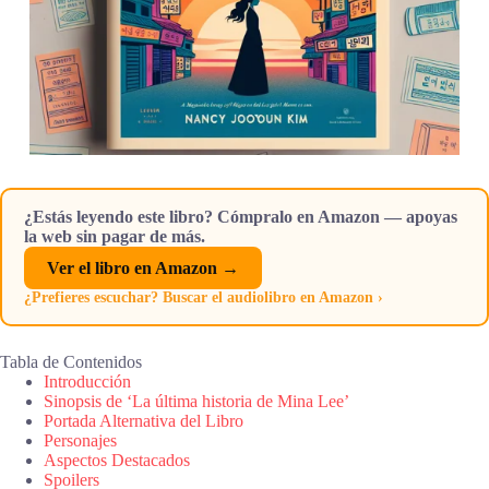
¿Estás leyendo este libro? Cómpralo en Amazon — apoyas
la web sin pagar de más.
Ver el libro en Amazon →
¿Prefieres escuchar? Buscar el audiolibro en Amazon ›
Tabla de Contenidos
Introducción
Sinopsis de ‘La última historia de Mina Lee’
Portada Alternativa del Libro
Personajes
Aspectos Destacados
Spoilers