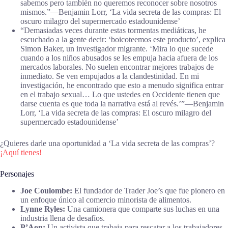
sabemos pero también no queremos reconocer sobre nosotros
mismos.”―Benjamin Lorr, ‘La vida secreta de las compras: El
oscuro milagro del supermercado estadounidense’
“Demasiadas veces durante estas tormentas mediáticas, he
escuchado a la gente decir: ‘boicoteemos este producto’, explica
Simon Baker, un investigador migrante. ‘Mira lo que sucede
cuando a los niños abusados se les empuja hacia afuera de los
mercados laborales. No suelen encontrar mejores trabajos de
inmediato. Se ven empujados a la clandestinidad. En mi
investigación, he encontrado que esto a menudo significa entrar
en el trabajo sexual… Lo que ustedes en Occidente tienen que
darse cuenta es que toda la narrativa está al revés.’”―Benjamin
Lorr, ‘La vida secreta de las compras: El oscuro milagro del
supermercado estadounidense’
¿Quieres darle una oportunidad a ‘La vida secreta de las compras’?
¡Aquí tienes!
Personajes
Joe Coulombe:
El fundador de Trader Joe’s que fue pionero en
un enfoque único al comercio minorista de alimentos.
Lynne Ryles:
Una camionera que comparte sus luchas en una
industria llena de desafíos.
P’Aon:
Un activista que trabaja para rescatar a los trabajadores