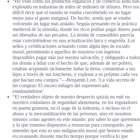
“He visto cómo los productos orgánicos y de comercio justo han
explotado en industrias de miles de millones de dólares. Pero era
difícil decir que el mundo se estaba convirtiendo en un lugar
mejor para el gasto marginal. De hecho, sentía que se estaba
volviendo un lugar más aislado. Seguía pensando en la práctica
medieval de la simonía, donde los ricos podían pagar dinero para
ser liberados de sus pecados. La tienda de comestibles parecía
estar convirtiéndose en una actualización laica y engreída. Los
sellos y certificaciones actuando como algún tipo de escudo
moral, permitiendo a aquellos de nosotros con ingresos
disponibles pagar más por nuestra salvación, y obligando a todos
los demás a lidiar con el hecho de que, además de ser pobres,
estaban aceptando tácitamente dañar la tierra, contaminar a sus
hijos a través de sus loncheras, y explotar a su prójimo cada vez
que hacían una compra.”―Benjamin Lorr, ‘La vida secreta de
las compras: El oscuro milagro del supermercado
estadounidense’
“El verdadero objeto de nuestro desprecio quizás no esté en
nuestros estándares de seguridad alimentaria, en los reguladores
en puerta giratoria, en el auge de la industria, o incluso en el
abuso y la mercantilización de las personas, sino en nosotros
mismos como agentes en este mundo: por saber lo que queremos
y lo que estamos dispuestos a renunciar para conseguirlo, por
entender que esta es una indignación moral que hemos estado
excavanando durante mucho tiempo porque verifica lo que