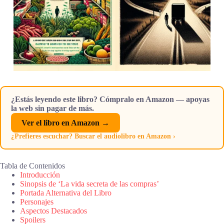
¿Estás leyendo este libro? Cómpralo en Amazon — apoyas
la web sin pagar de más.
Ver el libro en Amazon →
¿Prefieres escuchar? Buscar el audiolibro en Amazon ›
Tabla de Contenidos
Introducción
Sinopsis de ‘La vida secreta de las compras’
Portada Alternativa del Libro
Personajes
Aspectos Destacados
Spoilers